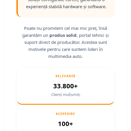
Fiat
Camere Mitsubishi
Rame adaptoare Jeep
Conectică Isuzu
experiență stabilă hardware și software.
Jeep
Camere Porsche
Rame adaptoare Chrysler
Conectică Mazda
Volvo
Camere Seat
Rame adaptoare Dodge
Conectică Subaru
Poate nu promitem cel mai mic preț, însă
garantăm un
produs solid
, portal tehnic și
Iveco
Camere Subaru
Rame adaptoare Isuzu
Conectică Iveco
suport direct de producător. Acestea sunt
motivele pentru care suntem lideri în
Porsche
Camere Suzuki
Rame adaptoare Subaru
Conectică Iveco
multimedia auto.
Ssangyong
Camere Volvo
Rame adaptoare Iveco
Conectică Dacia
RELEVANȚĂ
Daihatsu
Camere MAN
Rame adaptoare Smart
Conectică Volvo
33.800+
Rame adaptoare Land Rover
Conectică Smart
Clienți mulțumiți
Rame adaptoare Ssangyong
Conectică Chrysler
ACOPERIRE
Rame adaptoare Hummer
Conectică Land Rover
100+