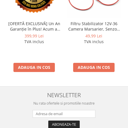
[OFERTĂ EXCLUSIVĂ] Un An
Filtru Stabilizator 12V-36
Garanție în Plus! Acum ai
Camera Marsarier, Senzori
protecție extinsă pentru
Auto Deparazitare - AD-
399,99 Lei
49,99 Lei
sistemele Android!
BGCFILTER
TVA inclus
TVA inclus
ADAUGA IN COS
ADAUGA IN COS
NEWSLETTER
Nu rata ofertele si promotiile noastre