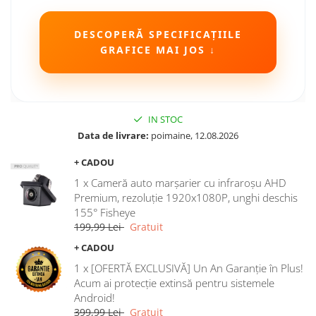
DESCOPERĂ SPECIFICAȚIILE
GRAFICE MAI JOS ↓
IN STOC
Data de livrare:
poimaine, 12.08.2026
+ CADOU
1 x Cameră auto marșarier cu infraroșu AHD
Premium, rezoluție 1920x1080P, unghi deschis
155° Fisheye
199,99 Lei
Gratuit
+ CADOU
1 x [OFERTĂ EXCLUSIVĂ] Un An Garanție în Plus!
Acum ai protecție extinsă pentru sistemele
Android!
399,99 Lei
Gratuit