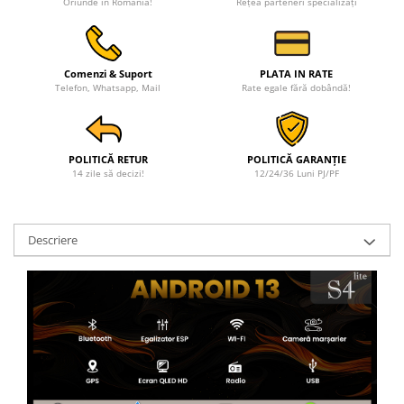
Oriunde în România!
Rețea parteneri specializați
Comenzi & Suport
PLATA IN RATE
Telefon, Whatsapp, Mail
Rate egale fără dobândă!
POLITICĂ RETUR
POLITICĂ GARANȚIE
14 zile să decizi!
12/24/36 Luni PJ/PF
Descriere