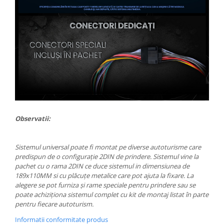
Observatii:
Sistemul universal poate fi montat pe diverse autoturisme care
predispun de o configurație 2DIN de prindere. Sistemul vine la
pachet cu o rama 2DIN ce duce sistemul in dimensiunea de
189x110MM si cu plăcuțe metalice care pot ajuta la fixare. La
alegere se pot furniza și rame speciale pentru prindere sau se
poate achiziționa sistemul complet cu kit de montaj listat în parte
pentru fiecare autoturism.
Informatii conformitate produs