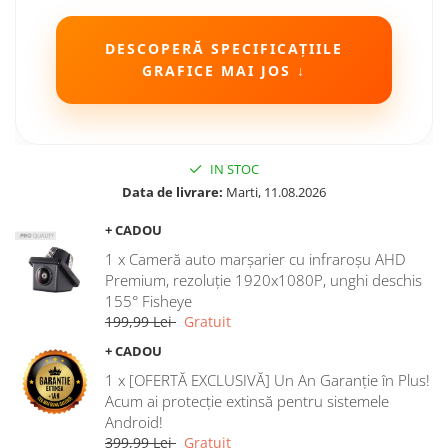
DESCOPERĂ SPECIFICAȚIILE
GRAFICE MAI JOS ↓
IN STOC
Data de livrare:
Marti, 11.08.2026
+ CADOU
1 x Cameră auto marșarier cu infraroșu AHD
Premium, rezoluție 1920x1080P, unghi deschis
155° Fisheye
199,99 Lei
Gratuit
+ CADOU
1 x [OFERTĂ EXCLUSIVĂ] Un An Garanție în Plus!
Acum ai protecție extinsă pentru sistemele
Android!
399,99 Lei
Gratuit