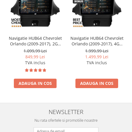
Navigatie HUB64 Chevrolet
Navigatie HUB64 Chevrolet
Orlando (2009-2017), 2GB
Orlando (2009-2017), 4GB
RAM, Android, GPS, Wi-FI,
RAM, Android, Octacore,
1.099,99 Lei
1.999,99 Lei
Carplay, Android Auto, USB,
Slot Sim 4G, DSP, GPS, Wi-FI,
849,99 Lei
1.499,99 Lei
Bluetooth, Radio, Waze,
Carplay, Android Auto, USB,
TVA inclus
TVA inclus
Touchscreen, 9 inch
Bluetooth, Waze,
Touchscreen, 9 inch
ADAUGA IN COS
ADAUGA IN COS
NEWSLETTER
Nu rata ofertele si promotiile noastre