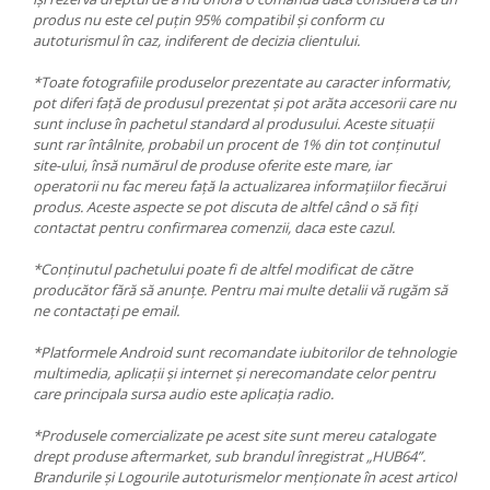
produs nu este cel puțin 95% compatibil și conform cu
autoturismul în caz, indiferent de decizia clientului.
*Toate fotografiile produselor prezentate au caracter informativ,
pot diferi față de produsul prezentat și pot arăta accesorii care nu
sunt incluse în pachetul standard al produsului. Aceste situații
sunt rar întâlnite, probabil un procent de 1% din tot conținutul
site-ului, însă numărul de produse oferite este mare, iar
operatorii nu fac mereu față la actualizarea informațiilor fiecărui
produs. Aceste aspecte se pot discuta de altfel când o să fiți
contactat pentru confirmarea comenzii, daca este cazul.
*Conținutul pachetului poate fi de altfel modificat de către
producător fără să anunțe. Pentru mai multe detalii vă rugăm să
ne contactați pe email.
*Platformele Android sunt recomandate iubitorilor de tehnologie
multimedia, aplicații și internet și nerecomandate celor pentru
care principala sursa audio este aplicația radio.
*Produsele comercializate pe acest site sunt mereu catalogate
drept produse aftermarket, sub brandul înregistrat „HUB64”.
Brandurile și Logourile autoturismelor menționate în acest articol