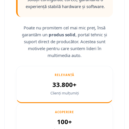
Fiat
Camere Mitsubishi
Rame adaptoare Jeep
Conectică Isuzu
experiență stabilă hardware și software.
Jeep
Camere Porsche
Rame adaptoare Chrysler
Conectică Mazda
Volvo
Camere Seat
Rame adaptoare Dodge
Conectică Subaru
Poate nu promitem cel mai mic preț, însă
garantăm un
produs solid
, portal tehnic și
Iveco
Camere Subaru
Rame adaptoare Isuzu
Conectică Iveco
suport direct de producător. Acestea sunt
motivele pentru care suntem lideri în
Porsche
Camere Suzuki
Rame adaptoare Subaru
Conectică Iveco
multimedia auto.
Ssangyong
Camere Volvo
Rame adaptoare Iveco
Conectică Dacia
RELEVANȚĂ
Daihatsu
Camere MAN
Rame adaptoare Smart
Conectică Volvo
33.800+
Rame adaptoare Land Rover
Conectică Smart
Clienți mulțumiți
Rame adaptoare Ssangyong
Conectică Chrysler
ACOPERIRE
Rame adaptoare Hummer
Conectică Land Rover
100+