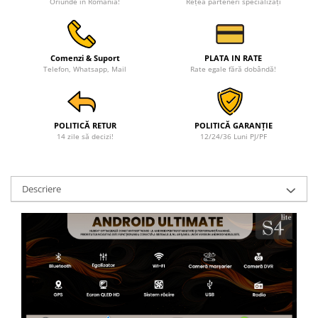
Oriunde în România!
Rețea parteneri specializați
Comenzi & Suport
PLATA IN RATE
Telefon, Whatsapp, Mail
Rate egale fără dobândă!
POLITICĂ RETUR
POLITICĂ GARANȚIE
14 zile să decizi!
12/24/36 Luni PJ/PF
Descriere