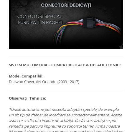
SISTEM MULTIMEDIA – COMPATIBILITATE & DETALII TEHNICE
Model Compatibil:
Daewoo Chevrolet Orlando (2009 - 2017)
Observații Tehnice:
*Unele autoturisme pot necesita adaptări speciale, de exemplu
un alt tip de chenar de încadrare sau conector alimentare. Aceste
aspecte se discuta înainte de achiziție dacă este cazul și se pot
remedia pe parcurs împreună cu suportul tehnic. Firma noastră
își rezervă dreptul de a nu onora o comandă dacă consideră că un