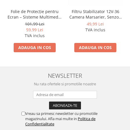
Folie de Protecție pentru
Filtru Stabilizator 12V-36
Ecran – Sisteme Multimedia
Camera Marsarier, Senzori
Android
Auto Deparazitare - AD-
101,99 Lei
49,99 Lei
BGCFILTER
59,99 Lei
TVA inclus
TVA inclus
ADAUGA IN COS
ADAUGA IN COS
NEWSLETTER
Nu rata ofertele si promotiile noastre
Vreau sa primesc newsletter cu promotiile
magazinului. Afla mai multe in
Politica de
Confidentialitate