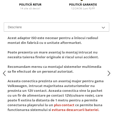
Fiat
Camere Mitsubishi
Rame adaptoare Jeep
Conectică Isuzu
POLITICĂ RETUR
POLITICĂ GARANȚIE
14 zile să decizi!
12/24/36 Luni PJ/PF
Jeep
Camere Porsche
Rame adaptoare Chrysler
Conectică Mazda
Volvo
Camere Seat
Rame adaptoare Dodge
Conectică Subaru
Descriere
Iveco
Camere Subaru
Rame adaptoare Isuzu
Conectică Iveco
Acest adaptor ISO este necesar pentru a înlocui radioul
montat din fabrică cu o unitate aftermarket.
Porsche
Camere Suzuki
Rame adaptoare Subaru
Conectică Iveco
Poate prezenta un mare avantaj la montaj intrucat nu
necesita taierea firelor originale si riscul unui accident.
Ssangyong
Camere Volvo
Rame adaptoare Iveco
Conectică Dacia
Recomandam mereu ca montajul sistemelor multimedia
Daihatsu
Camere MAN
Rame adaptoare Smart
Conectică Volvo
sa fie efectuat de un personal autorizat.
Aceasta conectica prezinta un avantaj major pentru gama
Rame adaptoare Land Rover
Conectică Smart
Volkswagen, intrucat majoritatea autoturismelor nu
prezinta un 12V contact. Aceasta conectica vine la pachet
Rame adaptoare Ssangyong
Conectică Chrysler
cu un fir de alimentare pe contact 12V(culoare rosie), care
poate fi extins la distanta de 1 metru pentru a permite
Rame adaptoare Hummer
Conectică Land Rover
conectarea playerului la un
plus contact
ce permite buna
functionarea sistemului si
evitarea descarcarii bateriei
.