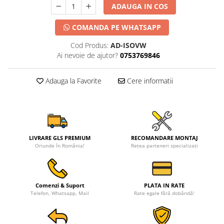
ADAUGA IN COS
Mitsubishi
Camere Nissan
Rame adaptoare Daihatsu
Conectică Toyota
COMANDA PE WHATSAPP
Land Rover
Camere Alfa Romeo
Rame adaptoare Mazda
Conectică Daihatsu
Cod Produs:
AD-ISOVW
Ai nevoie de ajutor?
0753769846
Mazda
Camere Honda
Rame adaptoare Kia
Conectică Alfa Romeo
Adauga la Favorite
Cere informatii
Honda
Camere Chevrolet
Rame adaptoare Alfa Romeo
Conectică Nissan
Citroen
Camere Jaguar
Rame adaptoare Nissan
Conectică Fiat
Isuzu
Camere Jeep
Rame adaptoare Fiat
Conectică Citroen
LIVRARE GLS PREMIUM
RECOMANDARE MONTAJ
Oriunde în România!
Rețea parteneri specializați
Chrysler
Camere Land Rover
Rame adaptoare Hyundai
Conectică Peugeot
Subaru
Camere Lexus
Rame adaptoare Chevrolet
Conectică Jeep
Comenzi & Suport
PLATA IN RATE
Telefon, Whatsapp, Mail
Rate egale fără dobândă!
Smart
Camere Mazda
Rame adaptoare Mitsubishi
Conectică Dodge