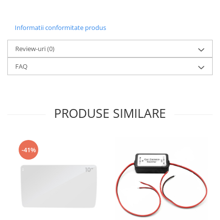
Conectică Ssangyong
Informatii conformitate produs
Conectică Hummer
Review-uri
(0)
FAQ
PRODUSE SIMILARE
-41%