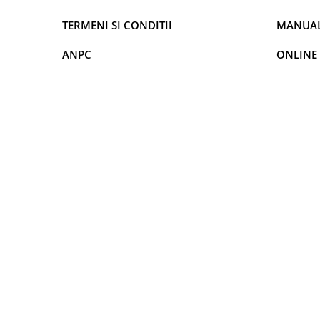
Camere Alfa Romeo
TERMENI SI CONDITII
MANUALE
Camere Honda
ANPC
ONLINE
Camere Chevrolet
Camere Jaguar
Camere Jeep
Camere Land Rover
Camere Lexus
Camere Mazda
Camere Mitsubishi
Camere Porsche