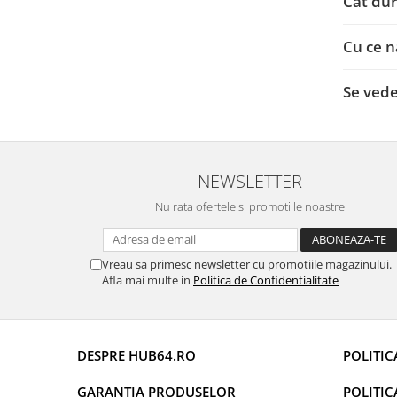
Cât dur
Camere Iveco
Camere Citroen
Cu ce n
Camere Peugeot
Se ved
Camere Fiat
Camere Renault
NEWSLETTER
Nu rata ofertele si promotiile noastre
Camere Dacia
Camere Toyota
Vreau sa primesc newsletter cu promotiile magazinului.
Afla mai multe in
Politica de Confidentialitate
Camere Kia
Camere Hyundai
DESPRE HUB64.RO
POLITIC
Camere Nissan
GARANTIA PRODUSELOR
POLITIC