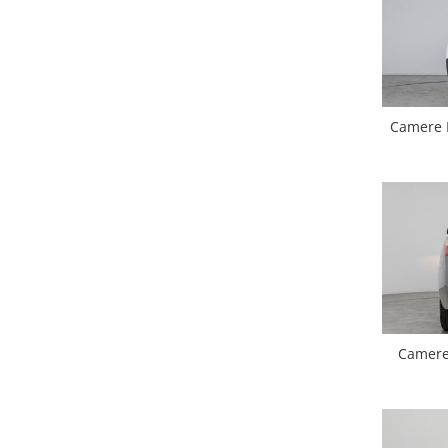
Nissan
Mitsubishi
Camere 
Land Rover
Mazda
Honda
Citroen
Isuzu
Camere 
Chrysler
Subaru