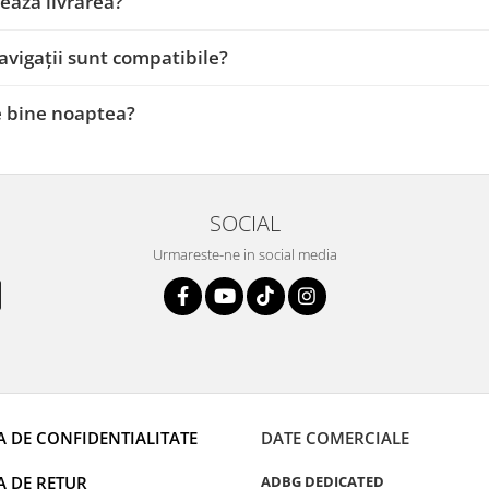
ează livrarea?
avigații sunt compatibile?
e bine noaptea?
SOCIAL
Urmareste-ne in social media
A DE CONFIDENTIALITATE
DATE COMERCIALE
A DE RETUR
ADBG DEDICATED