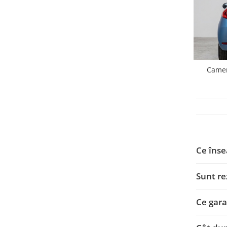
Camere marșarier auto
Camere marșarier auto
Camere marșarier universale
Camere Skoda
Camer
Camere Volkswagen
Camere Mercedes Benz
Camere Audi
Ce îns
Camere BMW
Sunt re
Camere Ford
Ce gara
Camere Opel