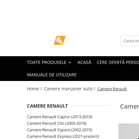
Toate Produsele
Navigații dedicate
Navigatii Dedicate
TOATE PRODUSELE
ACASĂ
CERE OFERTĂ PERS
BMW
MANUALE DE UTILIZARE
Volkswagen
Home /
Camere marșarier auto /
Camere Renault
Audi
Camer
CAMERE RENAULT
Mercedes Benz
Camere Renault Captur (2013-2019)
Ford
Camere Renault Clio (2005-2019)
Camere Renault Espace (2002-2015)
Skoda
Camere Renault Express (2021-prezent)