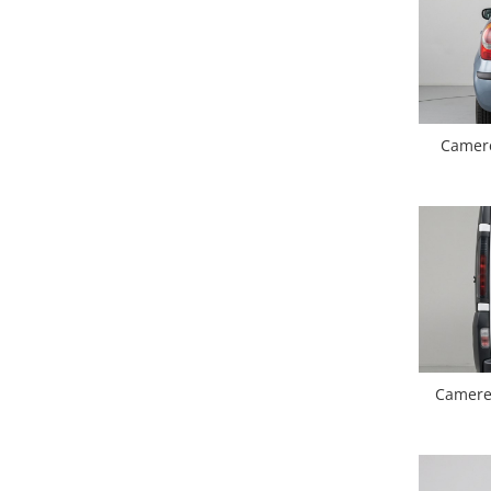
Smart
Fiat
Jeep
Camere
Volvo
Iveco
Porsche
Ssangyong
Daihatsu
Camere 
Navigații universale
Navigații universale 2DIN