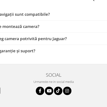
avigații sunt compatibile?
e montează camera?
g camera potrivită pentru Jaguar?
 garanție și suport?
SOCIAL
Urmareste-ne in social media