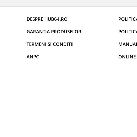
Smart
Fiat
DESPRE HUB64.RO
POLITIC
GARANTIA PRODUSELOR
POLITIC
Jeep
TERMENI SI CONDITII
MANUALE
Volvo
ANPC
ONLINE
Iveco
Porsche
Ssangyong
Daihatsu
Navigații universale
Navigații universale 2DIN