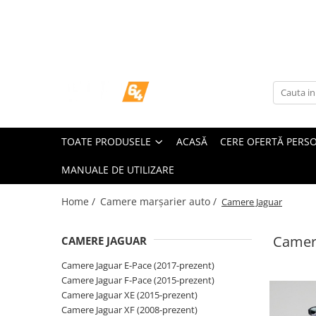
Toate Produsele
Navigații dedicate
Navigatii Dedicate
TOATE PRODUSELE
ACASĂ
CERE OFERTĂ PERS
BMW
MANUALE DE UTILIZARE
Volkswagen
Home /
Camere marșarier auto /
Camere Jaguar
Audi
Camer
CAMERE JAGUAR
Mercedes Benz
Camere Jaguar E-Pace (2017-prezent)
Ford
Camere Jaguar F-Pace (2015-prezent)
Camere Jaguar XE (2015-prezent)
Skoda
Camere Jaguar XF (2008-prezent)