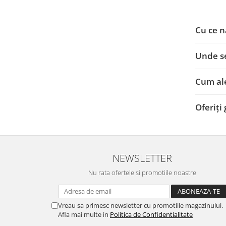
Nissan
Cu ce n
Mitsubishi
Unde s
Land Rover
Cum ale
Mazda
Oferiți
Honda
Citroen
NEWSLETTER
Isuzu
Nu rata ofertele si promotiile noastre
Chrysler
Vreau sa primesc newsletter cu promotiile magazinului.
Subaru
Afla mai multe in
Politica de Confidentialitate