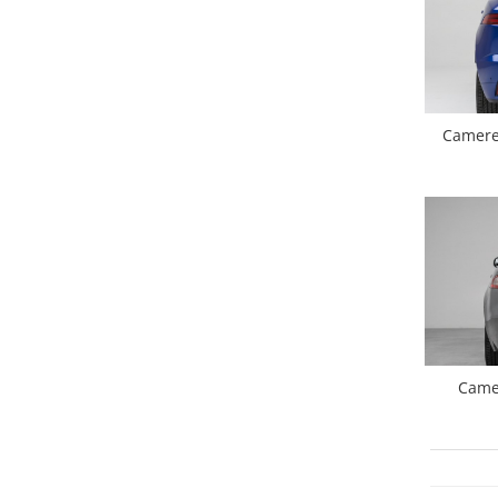
Opel
Dacia
Camere 
Peugeot
Hyundai
Toyota
Seat
Kia
Camer
Chevrolet
Suzuki
Renault