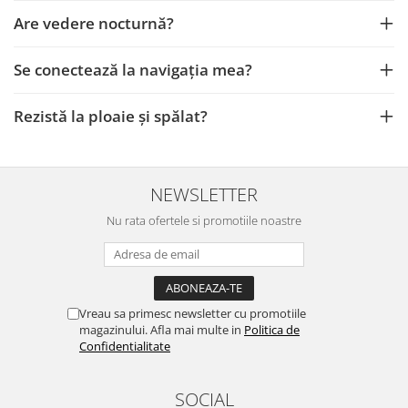
Smart
Are vedere nocturnă?
Fiat
Se conectează la navigația mea?
Jeep
Rezistă la ploaie și spălat?
Volvo
Iveco
NEWSLETTER
Porsche
Nu rata ofertele si promotiile noastre
Ssangyong
Daihatsu
Vreau sa primesc newsletter cu promotiile
magazinului. Afla mai multe in
Politica de
Navigații universale
Confidentialitate
Navigații universale 2DIN
SOCIAL