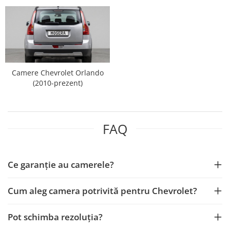
Nissan
Mitsubishi
Land Rover
Camere Chevrolet Orlando
(2010-prezent)
Mazda
Honda
FAQ
Citroen
Ce garanție au camerele?
Isuzu
Chrysler
Cum aleg camera potrivită pentru Chevrolet?
Subaru
Pot schimba rezoluția?