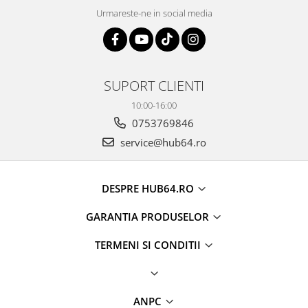
Camere marșarier auto
Urmareste-ne in social media
Camere marșarier auto
Camere marșarier universale
SUPORT CLIENTI
Camere Skoda
10:00-16:00
Camere Volkswagen
0753769846
service@hub64.ro
Camere Mercedes Benz
Camere Audi
DESPRE HUB64.RO
Camere BMW
GARANTIA PRODUSELOR
TERMENI SI CONDITII
Camere Ford
Camere Opel
ANPC