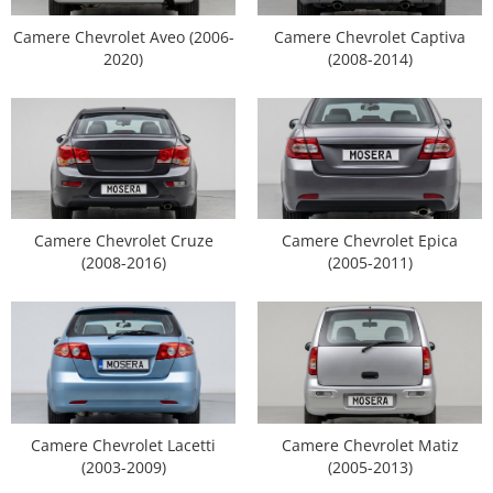
Opel
Camere Chevrolet Aveo (2006-
Camere Chevrolet Captiva
2020)
(2008-2014)
Dacia
Peugeot
Hyundai
Toyota
Camere Chevrolet Cruze
Camere Chevrolet Epica
(2008-2016)
(2005-2011)
Seat
Kia
Chevrolet
Suzuki
Camere Chevrolet Lacetti
Camere Chevrolet Matiz
(2003-2009)
(2005-2013)
Renault