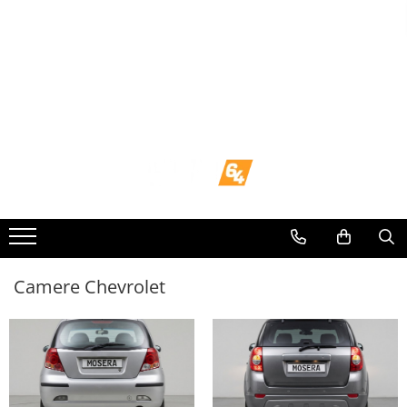
Toate Produsele
Navigații dedicate
Navigatii Dedicate
BMW
Volkswagen
Audi
Camere Chevrolet
Mercedes Benz
Ford
Skoda