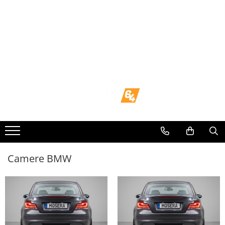
Toate Produsele
Navigații dedicate
Navigatii Dedicate
BMW
Volkswagen
Audi
Camere BMW
Mercedes Benz
Ford
Skoda