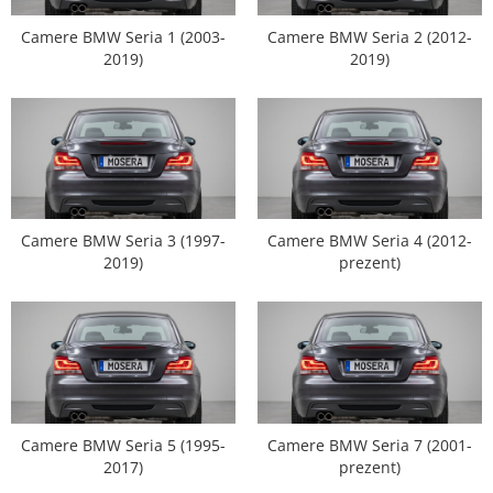
Opel
Camere BMW Seria 1 (2003-
Camere BMW Seria 2 (2012-
2019)
2019)
Dacia
Peugeot
Hyundai
Toyota
Camere BMW Seria 3 (1997-
Camere BMW Seria 4 (2012-
2019)
prezent)
Seat
Kia
Chevrolet
Suzuki
Camere BMW Seria 5 (1995-
Camere BMW Seria 7 (2001-
2017)
prezent)
Renault