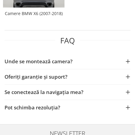
Smart
Camere BMW X6 (2007-2018)
Fiat
Jeep
FAQ
Volvo
Iveco
Unde se montează camera?
Porsche
Oferiți garanție și suport?
Ssangyong
Se conectează la navigația mea?
Daihatsu
Pot schimba rezoluția?
Navigații universale
Navigații universale 2DIN
NEWSLETTER