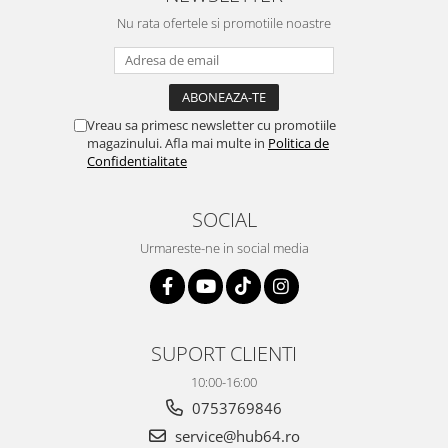
Camere marșarier auto
Nu rata ofertele si promotiile noastre
Camere marșarier auto
Camere marșarier universale
Vreau sa primesc newsletter cu promotiile
Camere Skoda
magazinului. Afla mai multe in
Politica de
Confidentialitate
Camere Volkswagen
SOCIAL
Camere Mercedes Benz
Urmareste-ne in social media
Camere Audi
Camere BMW
SUPORT CLIENTI
Camere Ford
10:00-16:00
Camere Opel
0753769846
service@hub64.ro