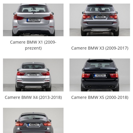
Nissan
Mitsubishi
Land Rover
Camere BMW X1 (2009-
prezent)
Camere BMW X3 (2009-2017)
Mazda
Honda
Citroen
Isuzu
Camere BMW X4 (2013-2018)
Camere BMW X5 (2000-2018)
Chrysler
Subaru