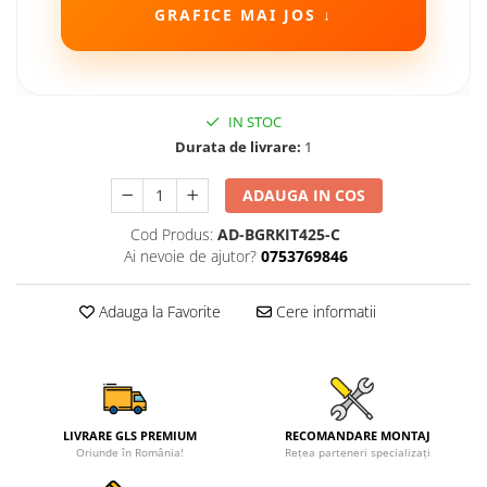
GRAFICE MAI JOS ↓
Camere Seat
Camere Subaru
IN STOC
Camere Suzuki
Durata de livrare:
1
Camere Volvo
ADAUGA IN COS
Camere MAN
Cod Produs:
AD-BGRKIT425-C
Ai nevoie de ajutor?
0753769846
Camere înregistrare trafic
Adauga la Favorite
Cere informatii
Accesorii multimedia
Rame adaptoare auto
Rame adaptoare auto
LIVRARE GLS PREMIUM
RECOMANDARE MONTAJ
Oriunde în România!
Rețea parteneri specializați
Rame adaptoare Volkswagen