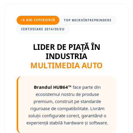
Nissan
+6 ANI EXPERIENȚĂ
TOP MICROÎNTREPRINDERE
Mitsubishi
CERTIFICARE 2014/30/EU
Land Rover
LIDER DE PIAȚĂ ÎN
INDUSTRIA
Mazda
MULTIMEDIA AUTO
Honda
Citroen
Brandul HUB64™
face parte din
ecosistemul nostru de produse
Isuzu
premium, construit pe standarde
riguroase de compatibilitate. Livrăm
Chrysler
soluții configurate corect, garantând o
Subaru
experiență stabilă hardware și software.