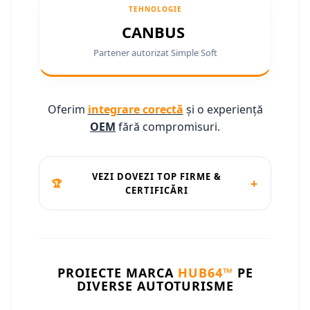
Camere marșarier auto
TEHNOLOGIE
Camere marșarier auto
CANBUS
Partener autorizat Simple Soft
Camere marșarier universale
Camere Skoda
Oferim
integrare corectă
și o experiență
Camere Volkswagen
OEM
fără compromisuri.
Camere Mercedes Benz
VEZI DOVEZI TOP FIRME &
+
🏆
Camere Audi
CERTIFICĂRI
Camere BMW
Camere Ford
PROIECTE MARCA
HUB64™
PE
Camere Opel
DIVERSE AUTOTURISME