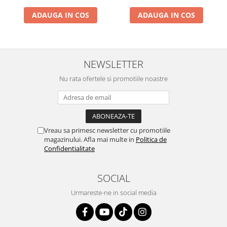
Rame adaptoare Subaru
ADAUGA IN COS
ADAUGA IN COS
Rame adaptoare Iveco
Rame adaptoare Smart
NEWSLETTER
Rame adaptoare Land Rover
Nu rata ofertele si promotiile noastre
Rame adaptoare Ssangyong
Rame adaptoare Hummer
Vreau sa primesc newsletter cu promotiile
Conectica Auto
magazinului. Afla mai multe in
Politica de
Confidentialitate
Conectica Auto
SOCIAL
Conectică Audi
Urmareste-ne in social media
Conectică Ford
Conectică Volkswagen