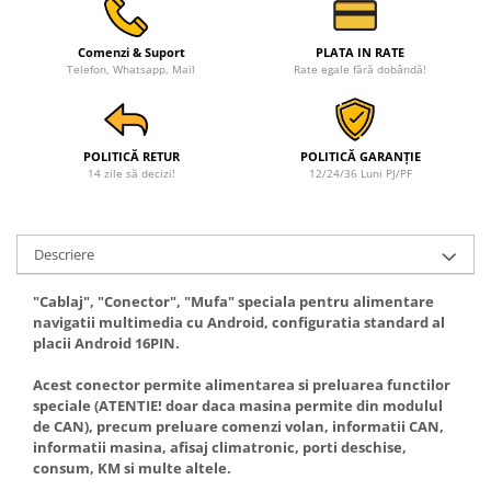
Rame adaptoare Ford
Comenzi & Suport
PLATA IN RATE
Telefon, Whatsapp, Mail
Rate egale fără dobândă!
Rame adaptoare M-Benz
Rame adaptoare Opel
POLITICĂ RETUR
POLITICĂ GARANȚIE
14 zile să decizi!
12/24/36 Luni PJ/PF
Rame adaptoare Skoda
Rame adaptoare Suzuki
Descriere
Rame adaptoare Dacia
"Cablaj", "Conector", "Mufa" speciala pentru alimentare
navigatii multimedia cu Android, configuratia standard al
Rame adaptoare Audi
placii Android 16PIN.
Rame adaptoare BMW
Acest conector permite alimentarea si preluarea functilor
speciale (ATENTIE! doar daca masina permite din modulul
de CAN), precum preluare comenzi volan, informatii CAN,
Rame adaptoare Seat
informatii masina, afisaj climatronic, porti deschise,
consum, KM si multe altele.
Rame adaptoare Renault
___________________________________________________________________________________