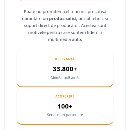
Smart
Poate nu promitem cel mai mic preț, însă
Fiat
garantăm un
produs solid
, portal tehnic și
suport direct de producător. Acestea sunt
Jeep
motivele pentru care suntem lideri în
multimedia auto.
Volvo
Iveco
RELEVANȚĂ
33.800+
Porsche
Clienți mulțumiți
Ssangyong
Daihatsu
ACOPERIRE
100+
Navigații universale
Service-uri partenere
Navigații universale 2DIN