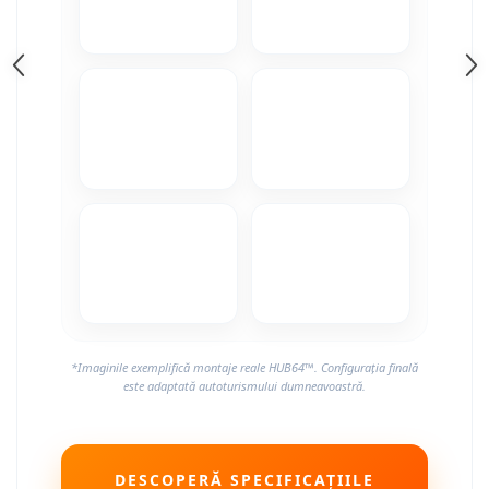
Camere Alfa Romeo
Camere Honda
Camere Chevrolet
Camere Jaguar
Camere Jeep
Camere Land Rover
Camere Lexus
Camere Mazda
*Imaginile exemplifică montaje reale HUB64™. Configurația finală
este adaptată autoturismului dumneavoastră.
Camere Mitsubishi
Camere Porsche
DESCOPERĂ SPECIFICAȚIILE