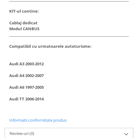
KIT-ul contine:
Rame adaptoare Toyota
Cablaj dedicat
Rame adaptoare Volvo
Modul CANBUS
___________________________________________________________________________________
Rame adaptoare Honda
Compatibil cu urmatoarele autoturisme:
Rame Adaptoare Porsche
Audi A3 2003-2012
Rame adaptoare Citroen
Audi A4 2002-2007
Rame adaptoare Peugeot
Audi A6 1997-2005
Rame adaptoare Daihatsu
Audi TT 2006-2014
Rame adaptoare Mazda
Informatii conformitate produs
Rame adaptoare Kia
Review-uri
(0)