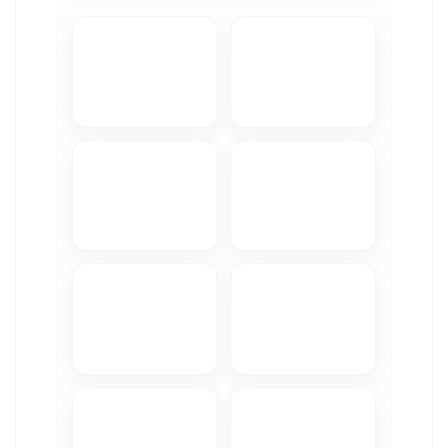
Camere Iveco
Camere Citroen
Camere Peugeot
Camere Fiat
Camere Renault
Camere Dacia
Camere Toyota
Camere Kia
Camere Hyundai
Camere Nissan