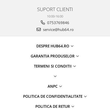
SUPORT CLIENTI
Conectică Opel
10:00-16:00
Conectică Skoda
0753769846
service@hub64.ro
Conectică Honda
Conectică BMW
DESPRE HUB64.RO
Conectică BMW
GARANTIA PRODUSELOR
Conectică Mercedes Benz
TERMENI SI CONDITII
Conectică Chevrolet
ANPC
Conectică Suzuki
POLITICA DE CONFIDENTIALITATE
Conectică Renault
POLITICA DE RETUR