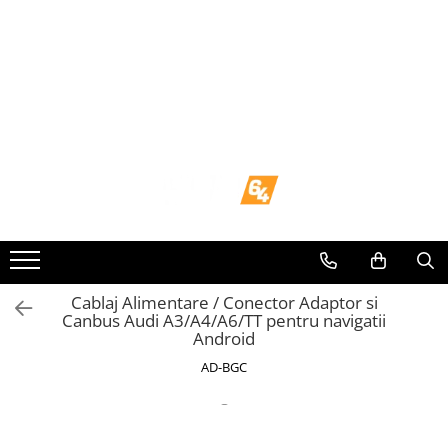
Toate Produsele
Navigații dedicate
Navigatii Dedicate
BMW
Volkswagen
Audi
Cablaj Alimentare / Conector Adaptor si
Canbus Audi A3/A4/A6/TT pentru navigatii
Android
Mercedes Benz
AD-BGC
Ford
Skoda