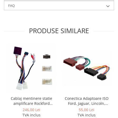
Rame adaptoare Alfa Romeo
FAQ
Rame adaptoare Nissan
Rame adaptoare Fiat
PRODUSE SIMILARE
Rame adaptoare Hyundai
Rame adaptoare Chevrolet
Rame adaptoare Mitsubishi
Rame adaptoare Jeep
Rame adaptoare Chrysler
Rame adaptoare Dodge
Cablaj mentinere statie
Conectica Adaptoare ISO
amplificare Rockford
Ford, Jaguar, Lincoln,
Fosgate pentru Mitsubishi
Mazda, Mercury, Nissan
246,00 Lei
55,00 Lei
Rame adaptoare Isuzu
TVA inclus
TVA inclus