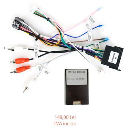
Opel
Dacia
Peugeot
Hyundai
Toyota
Seat
Kia
Chevrolet
Suzuki
148,00 Lei
TVA inclus
Renault