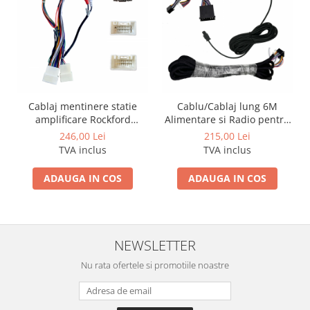
Rame adaptoare Alfa Romeo
Rame adaptoare Nissan
Rame adaptoare Fiat
Rame adaptoare Hyundai
Cablaj mentinere statie
Cablu/Cablaj lung 6M
amplificare Rockford
Alimentare si Radio pentru
Rame adaptoare Chevrolet
Fosgate pentru Mitsubishi
BMW E38, E39, E46, E53
246,00 Lei
215,00 Lei
pentru sistem amplificat cu
TVA inclus
TVA inclus
navigatie din fabrica
Rame adaptoare Mitsubishi
ADAUGA IN COS
ADAUGA IN COS
Rame adaptoare Jeep
Rame adaptoare Chrysler
NEWSLETTER
Rame adaptoare Dodge
Nu rata ofertele si promotiile noastre
Rame adaptoare Isuzu