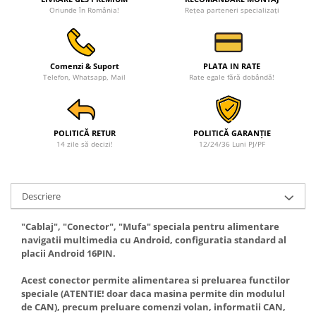
Oriunde în România!
Rețea parteneri specializați
Rame adaptoare Ford
Rame adaptoare M-Benz
Comenzi & Suport
PLATA IN RATE
Telefon, Whatsapp, Mail
Rate egale fără dobândă!
Rame adaptoare Opel
Rame adaptoare Skoda
POLITICĂ RETUR
POLITICĂ GARANȚIE
14 zile să decizi!
12/24/36 Luni PJ/PF
Rame adaptoare Suzuki
Rame adaptoare Dacia
Descriere
Rame adaptoare Audi
"Cablaj", "Conector", "Mufa" speciala pentru alimentare
navigatii multimedia cu Android, configuratia standard al
Rame adaptoare BMW
placii Android 16PIN.
Rame adaptoare Seat
Acest conector permite alimentarea si preluarea functilor
speciale (ATENTIE! doar daca masina permite din modulul
de CAN), precum preluare comenzi volan, informatii CAN,
Rame adaptoare Renault