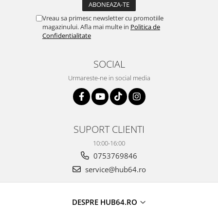
Rame adaptoare Subaru
Vreau sa primesc newsletter cu promotiile
magazinului. Afla mai multe in
Politica de
Rame adaptoare Iveco
Confidentialitate
Rame adaptoare Smart
SOCIAL
Rame adaptoare Land Rover
Urmareste-ne in social media
Rame adaptoare Ssangyong
Rame adaptoare Hummer
SUPORT CLIENTI
Conectica Auto
10:00-16:00
Conectica Auto
0753769846
service@hub64.ro
Conectică Audi
Conectică Ford
DESPRE HUB64.RO
Conectică Volkswagen