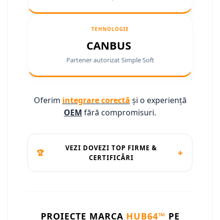
Camere marșarier auto
Camere marșarier auto
TEHNOLOGIE
Camere marșarier universale
CANBUS
Partener autorizat Simple Soft
Camere Skoda
Camere Volkswagen
Oferim
integrare corectă
și o experiență
Camere Mercedes Benz
OEM
fără compromisuri.
Camere Audi
VEZI DOVEZI TOP FIRME &
+
🏆
Camere BMW
CERTIFICĂRI
Camere Ford
Camere Opel
PROIECTE MARCA
HUB64™
PE