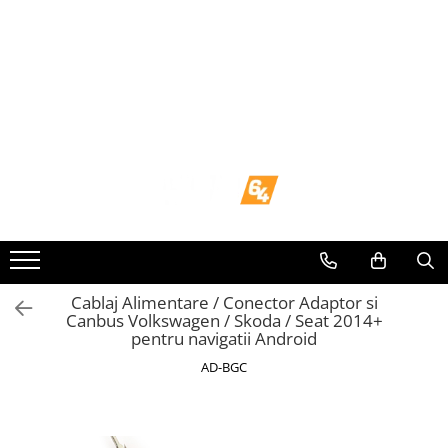
Toate Produsele
Navigații dedicate
Navigatii Dedicate
BMW
Volkswagen
Audi
Cablaj Alimentare / Conector Adaptor si
Canbus Volkswagen / Skoda / Seat 2014+
pentru navigatii Android
Mercedes Benz
AD-BGC
Ford
Skoda