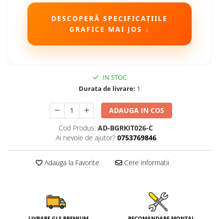
Camere Seat
DESCOPERĂ SPECIFICAȚIILE
GRAFICE MAI JOS ↓
Camere Subaru
Camere Suzuki
IN STOC
Camere Volvo
Durata de livrare:
1
Camere MAN
ADAUGA IN COS
Camere înregistrare trafic
Cod Produs:
AD-BGRKIT026-C
Ai nevoie de ajutor?
0753769846
Accesorii multimedia
Adauga la Favorite
Cere informatii
Rame adaptoare auto
Rame adaptoare auto
Rame adaptoare Volkswagen
LIVRARE GLS PREMIUM
RECOMANDARE MONTAJ