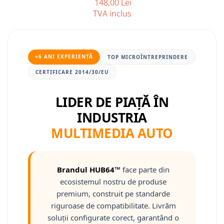
148,00 Lei
TVA inclus
Nissan
Mitsubishi
+6 ANI EXPERIENȚĂ
TOP MICROÎNTREPRINDERE
Land Rover
CERTIFICARE 2014/30/EU
Mazda
LIDER DE PIAȚĂ ÎN
INDUSTRIA
Honda
MULTIMEDIA AUTO
Citroen
Isuzu
Brandul HUB64™
face parte din
ecosistemul nostru de produse
Chrysler
premium, construit pe standarde
riguroase de compatibilitate. Livrăm
Subaru
soluții configurate corect, garantând o