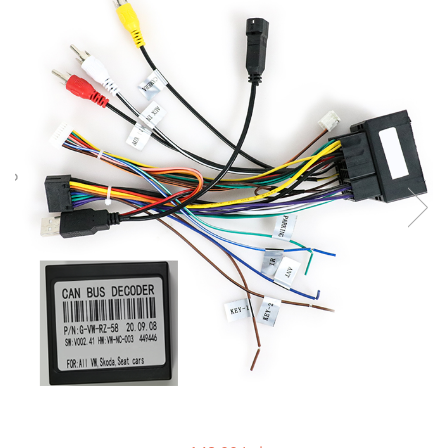
Opel
Dacia
Peugeot
Hyundai
Toyota
Seat
Kia
Chevrolet
Suzuki
Renault