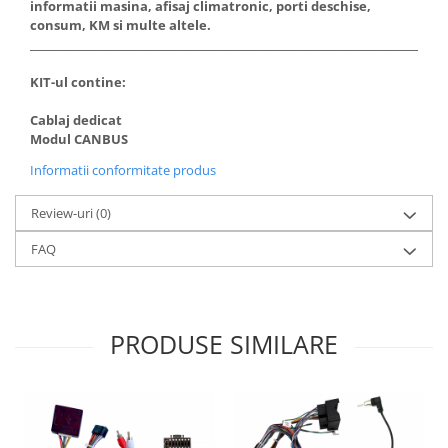
informatii masina, afisaj climatronic, porti deschise,
consum, KM si multe altele.
Rame adaptoare Toyota
___________________________________________________________________________________
KIT-ul contine:
Rame adaptoare Volvo
Cablaj dedicat
Rame adaptoare Honda
Modul CANBUS
Informatii conformitate produs
Rame Adaptoare Porsche
Review-uri
(0)
Rame adaptoare Citroen
FAQ
Rame adaptoare Peugeot
Rame adaptoare Daihatsu
PRODUSE SIMILARE
Rame adaptoare Mazda
Rame adaptoare Kia