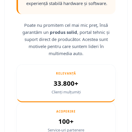
experiență stabilă hardware și software.
Smart
Fiat
Poate nu promitem cel mai mic preț, însă
Jeep
garantăm un
produs solid
, portal tehnic și
suport direct de producător. Acestea sunt
Volvo
motivele pentru care suntem lideri în
multimedia auto.
Iveco
Porsche
RELEVANȚĂ
33.800+
Ssangyong
Clienți mulțumiți
Daihatsu
Navigații universale
ACOPERIRE
Navigații universale 2DIN
100+
Service-uri partenere