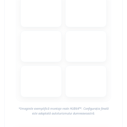
Camere Alfa Romeo
Camere Honda
Camere Chevrolet
Camere Jaguar
Camere Jeep
Camere Land Rover
Camere Lexus
Camere Mazda
*Imaginile exemplifică montaje reale HUB64™. Configurația finală
Camere Mitsubishi
este adaptată autoturismului dumneavoastră.
Camere Porsche