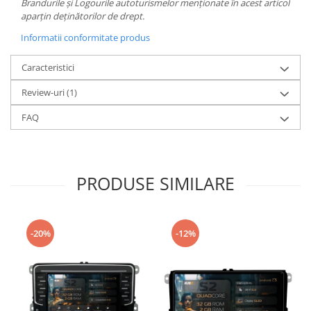
Brandurile și Logourile autoturismelor menționate în acest articol
aparțin deținătorilor de drept.
Informatii conformitate produs
Caracteristici
Review-uri
(1)
FAQ
PRODUSE SIMILARE
-20%
-12%