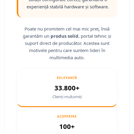
Fiat
Camere Mitsubishi
Rame adaptoare Jeep
Conectică Isuzu
experiență stabilă hardware și software.
Jeep
Camere Porsche
Rame adaptoare Chrysler
Conectică Mazda
Volvo
Camere Seat
Rame adaptoare Dodge
Conectică Subaru
Poate nu promitem cel mai mic preț, însă
garantăm un
produs solid
, portal tehnic și
Iveco
Camere Subaru
Rame adaptoare Isuzu
Conectică Iveco
suport direct de producător. Acestea sunt
motivele pentru care suntem lideri în
Porsche
Camere Suzuki
Rame adaptoare Subaru
Conectică Iveco
multimedia auto.
Ssangyong
Camere Volvo
Rame adaptoare Iveco
Conectică Dacia
RELEVANȚĂ
Daihatsu
Camere MAN
Rame adaptoare Smart
Conectică Volvo
33.800+
Rame adaptoare Land Rover
Conectică Smart
Clienți mulțumiți
Rame adaptoare Ssangyong
Conectică Chrysler
ACOPERIRE
Rame adaptoare Hummer
Conectică Land Rover
100+