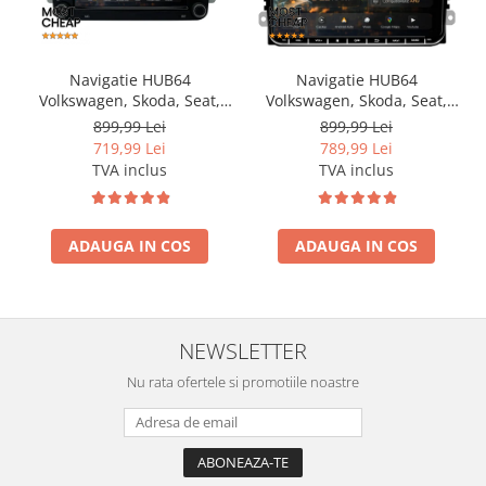
Navigatie HUB64
Navigatie HUB64
Volkswagen, Skoda, Seat,
Volkswagen, Skoda, Seat,
2GB RAM, Android, GPS, Wi-
2GB RAM, Android, GPS, Wi-
899,99 Lei
899,99 Lei
FI, Carplay, Android Auto,
FI, Carplay, Android Auto,
719,99 Lei
789,99 Lei
USB, Bluetooth, Radio,
USB, Bluetooth, Radio,
TVA inclus
TVA inclus
Waze, Touchscreen, 7 inch
Waze, Touchscreen, 9 inch
ADAUGA IN COS
ADAUGA IN COS
NEWSLETTER
Nu rata ofertele si promotiile noastre