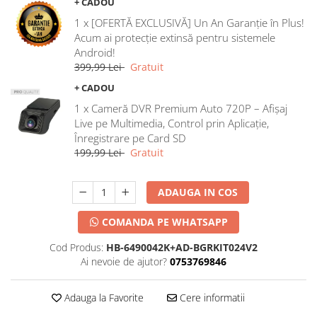
+ CADOU
1 x [OFERTĂ EXCLUSIVĂ] Un An Garanție în Plus!
Acum ai protecție extinsă pentru sistemele
Android!
399,99 Lei
Gratuit
+ CADOU
1 x Cameră DVR Premium Auto 720P – Afișaj
Live pe Multimedia, Control prin Aplicație,
Înregistrare pe Card SD
199,99 Lei
Gratuit
ADAUGA IN COS
COMANDA PE WHATSAPP
Cod Produs:
HB-6490042K+AD-BGRKIT024V2
Ai nevoie de ajutor?
0753769846
Adauga la Favorite
Cere informatii