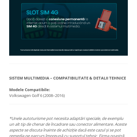
SISTEM MULTIMEDIA – COMPATIBILITATE & DETALII TEHNICE
Modele Compatibile:
Volkswagen Golf 6 (2008–2016)
*Unele autoturisme pot necesita adaptări speciale, de exemplu
un alt tip de chenar de încadrare sau conector alimentare. Aceste
aspecte se discuta înainte de achiziție dacă este cazul și se pot
remedia pe parcurs împreună cu suportul tehnic. Firma noastră