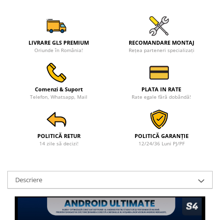
LIVRARE GLS PREMIUM
RECOMANDARE MONTAJ
Oriunde în România!
Rețea parteneri specializați
Comenzi & Suport
PLATA IN RATE
Telefon, Whatsapp, Mail
Rate egale fără dobândă!
POLITICĂ RETUR
POLITICĂ GARANȚIE
14 zile să decizi!
12/24/36 Luni PJ/PF
Descriere