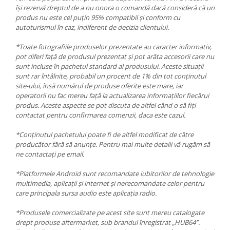
își rezervă dreptul de a nu onora o comandă dacă consideră că un
produs nu este cel puțin 95% compatibil și conform cu
autoturismul în caz, indiferent de decizia clientului.
*Toate fotografiile produselor prezentate au caracter informativ,
pot diferi față de produsul prezentat și pot arăta accesorii care nu
sunt incluse în pachetul standard al produsului. Aceste situații
sunt rar întâlnite, probabil un procent de 1% din tot conținutul
site-ului, însă numărul de produse oferite este mare, iar
operatorii nu fac mereu față la actualizarea informațiilor fiecărui
produs. Aceste aspecte se pot discuta de altfel când o să fiți
contactat pentru confirmarea comenzii, daca este cazul.
*Conținutul pachetului poate fi de altfel modificat de către
producător fără să anunțe. Pentru mai multe detalii vă rugăm să
ne contactați pe email.
*Platformele Android sunt recomandate iubitorilor de tehnologie
multimedia, aplicații și internet și nerecomandate celor pentru
care principala sursa audio este aplicația radio.
*Produsele comercializate pe acest site sunt mereu catalogate
drept produse aftermarket, sub brandul înregistrat „HUB64”.