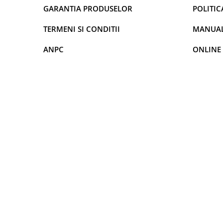
GARANTIA PRODUSELOR
POLITIC
Nissan
TERMENI SI CONDITII
MANUALE
Mitsubishi
ANPC
ONLINE
Land Rover
Mazda
Honda
Citroen
Isuzu
Chrysler
Subaru