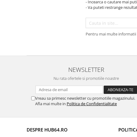
- Incearca o cautare mai puti
- Va puteti restrange rezultat
Opel
Dacia
Pentru mai multe informatii 
Peugeot
Hyundai
Toyota
NEWSLETTER
Nu rata ofertele si promotiile noastre
Seat
Kia
Vreau sa primesc newsletter cu promotiile magazinului.
Afla mai multe in
Politica de Confidentialitate
Chevrolet
Suzuki
DESPRE HUB64.RO
POLITIC
Renault