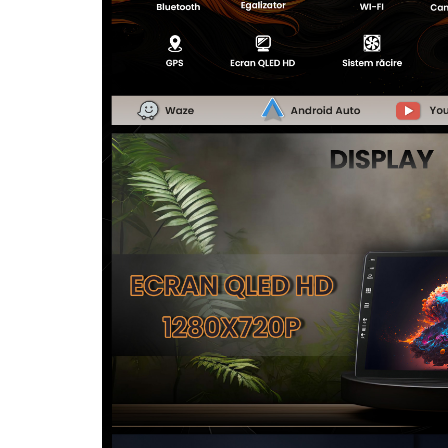
Camere Alfa Romeo
Camere Honda
Camere Chevrolet
Camere Jaguar
Camere Jeep
Camere Land Rover
Camere Lexus
Camere Mazda
Camere Mitsubishi
Camere Porsche