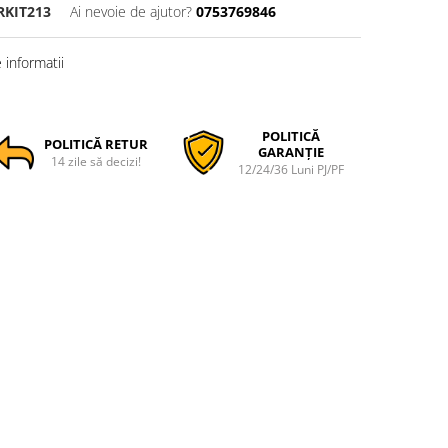
RKIT213
Ai nevoie de ajutor?
0753769846
informatii
POLITICĂ
POLITICĂ RETUR
GARANȚIE
14 zile să decizi!
12/24/36 Luni PJ/PF