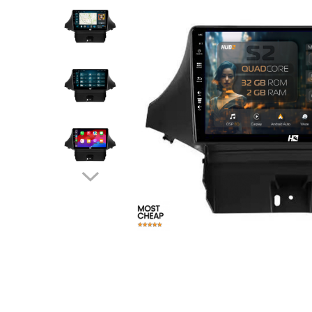
Opel
Dacia
Peugeot
Hyundai
Toyota
Seat
Kia
Chevrolet
Suzuki
Renault