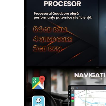
Camere Seat
Camere Subaru
Camere Suzuki
Camere Volvo
Camere MAN
Camere înregistrare trafic
Accesorii multimedia
Rame adaptoare auto
Rame adaptoare auto
Rame adaptoare Volkswagen