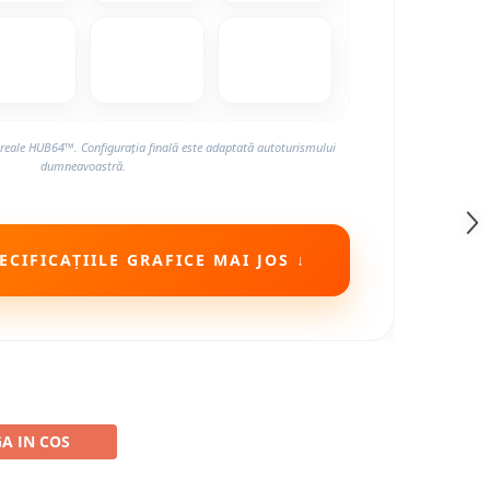
reale HUB64™. Configurația finală este adaptată autoturismului
dumneavoastră.
CIFICAȚIILE GRAFICE MAI JOS ↓
A IN COS