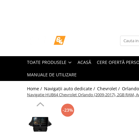
Toate Produsele
Navigații dedicate
Navigatii Dedicate
TOATE PRODUSELE
ACASĂ
CERE OFERTĂ PERS
BMW
MANUALE DE UTILIZARE
Volkswagen
Home /
Navigații auto dedicate /
Chevrolet /
Orlando
Audi
Navigatie HUB64 Chevrolet Orlando (2009-2017), 2GB RAM, And
Mercedes Benz
-23%
Ford
Skoda