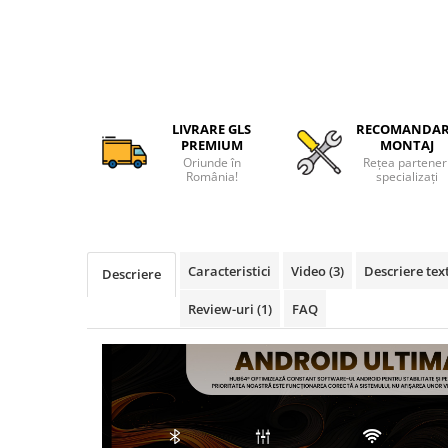
Camere Iveco
Camere Citroen
Camere Peugeot
LIVRARE GLS
RECOMANDA
Camere Fiat
PREMIUM
MONTAJ
Oriunde în
Rețea partener
România!
specializați
Camere Renault
Camere Dacia
Caracteristici
Video
(3)
Descriere tex
Descriere
Camere Toyota
Review-uri
(1)
FAQ
Camere Kia
Camere Hyundai
Camere Nissan