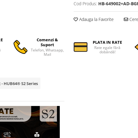
Cod Produs:
HB-649002+AD-BG
Adauga la Favorite
Cere 
RE
Comenzi &
PLATA IN RATE
Suport
Rate egale fără
i
Telefon, Whatsapp,
dobândă!
Mail
t - HUB64® S2 Series