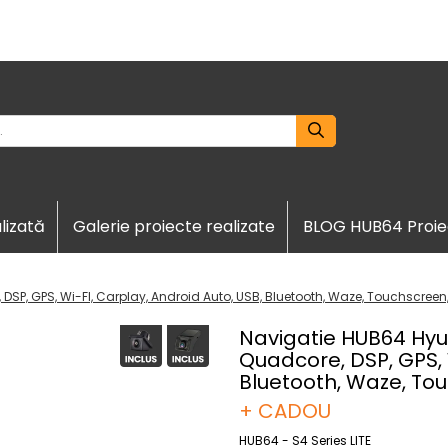
lizată
Galerie proiecte realizate
BLOG HUB64 Proie
SP, GPS, Wi-FI, Carplay, Android Auto, USB, Bluetooth, Waze, Touchscreen,
Navigatie HUB64 Hyun
Quadcore, DSP, GPS, 
Bluetooth, Waze, Tou
+ CADOU
HUB64 - S4 Series LITE