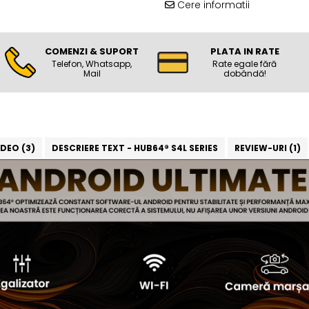
Cere informatii
COMENZI & SUPORT
PLATA IN RATE
Telefon, Whatsapp,
Rate egale fără
Mail
dobândă!
IDEO
(3)
DESCRIERE TEXT - HUB64® S4L SERIES
REVIEW-URI
(1)