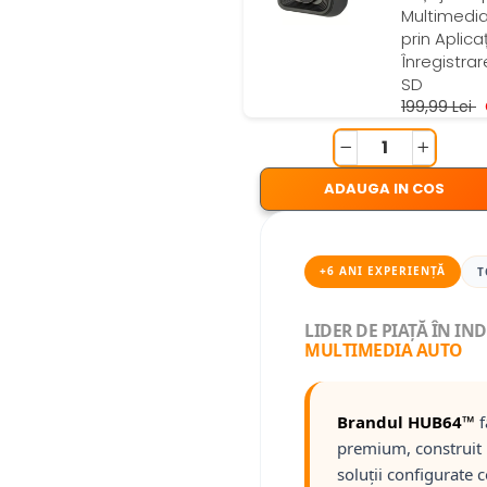
Multimedia
prin Aplicaț
Înregistra
SD
199,99 Lei
G
ADAUGA IN COS
+6 ANI EXPERIENȚĂ
T
LIDER DE PIAȚĂ ÎN IN
MULTIMEDIA AUTO
Brandul HUB64™
f
premium, construit 
soluții configurate 