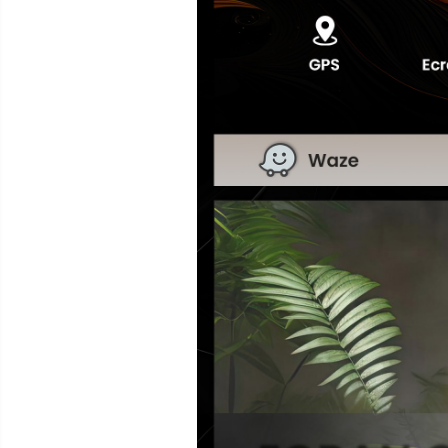
Camere Subaru
Camere Suzuki
Camere Volvo
Camere MAN
Rame adaptoare auto
Rame adaptoare Volkswagen
Rame adaptoare Ford
Rame adaptoare M-Benz
Rame adaptoare Opel