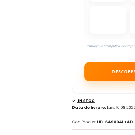
*Imaginile exemplifică montaje 
DESCOPER
IN STOC
Data de livrare:
Luni, 10.08.202
Cod Produs:
HB-649004L+AD-