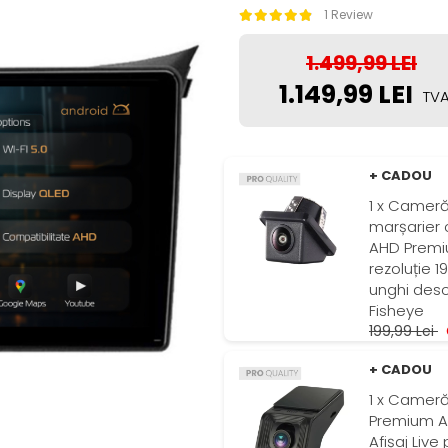
1 Review
1.499,99 LEI
1.149,99 LEI
TVA
+ CADOU
1 x Camer
marșarier 
AHD Premi
rezoluție 1
unghi desc
Fisheye
199,99 Lei
G
+ CADOU
1 x Camer
Premium A
Afișaj Live