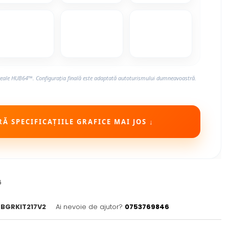
reale HUB64™. Configurația finală este adaptată autoturismului dumneavoastră.
Ă SPECIFICAȚIILE GRAFICE MAI JOS ↓
6
BGRKIT217V2
Ai nevoie de ajutor?
0753769846