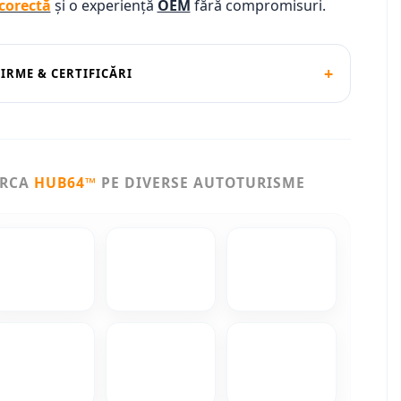
corectă
și o experiență
OEM
fără compromisuri.
+
FIRME & CERTIFICĂRI
ARCA
HUB64™
PE DIVERSE AUTOTURISME