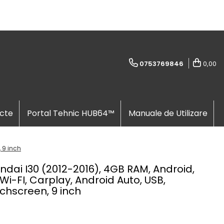
0753769846
0,00
cte
Portal Tehnic HUB64™
Manuale de Utilizare
 9 inch
dai I30 (2012-2016), 4GB RAM, Android,
Wi-FI, Carplay, Android Auto, USB,
chscreen, 9 inch