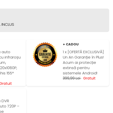
 INCLUS
+ CADOU
ă auto
1 x [OFERTĂ EXCLUSIVĂ]
cu infraroșu
Un An Garanție în Plus!
um,
Acum ai protecție
920x1080P,
extinsă pentru
his 155°
sistemele Android!
399,99 Lei
Gratuit
ratuit
ă DVR
uto 720P –
 pe