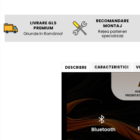
Camere Honda
RECOMANDARE
Camere Chevrolet
LIVRARE GLS
MONTAJ
PREMIUM
Rețea parteneri
Oriunde în România!
specializați
Camere Jaguar
Camere Jeep
Camere Land Rover
CARACTERISTICI
V
DESCRIERE
Camere Lexus
Camere Mazda
Camere Mitsubishi
Camere Porsche
Camere Seat