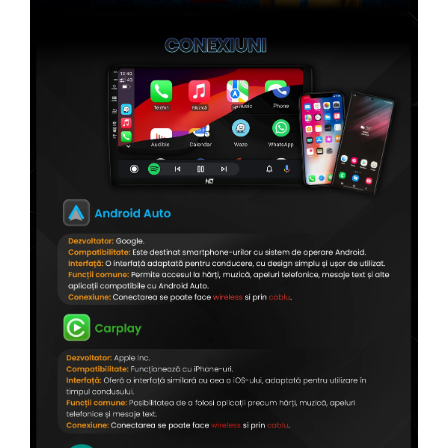
Conectică Citroen
Conectică Peugeot
Conectică Jeep
Conectică Dodge
Conectică Isuzu
Conectică Mazda
Conectică Subaru
Conectică Iveco
Conectică Iveco
Conectică Dacia