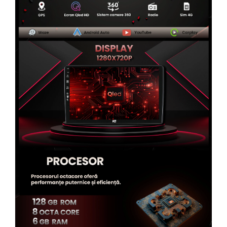
Rame adaptoare Alfa Romeo
Rame adaptoare Nissan
Rame adaptoare Fiat
Rame adaptoare Hyundai
Rame adaptoare Chevrolet
Rame adaptoare Mitsubishi
Rame adaptoare Jeep
Rame adaptoare Chrysler
Rame adaptoare Dodge
Rame adaptoare Isuzu