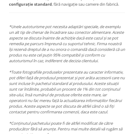
configurație standard
, fără navigație sau camere din fabrică.
*Unele autoturisme pot necesita adaptări speciale, de exemplu
un alt tip de chenar de încadrare sau conector alimentare. Aceste
aspecte se discuta înainte de achiziție dacă este cazul și se pot
remedia pe parcurs împreună cu suportul tehnic. Firma noastră
își rezervă dreptul de a nu onora o comandă dacă consideră că un
produs nu este cel puțin 95% compatibil și conform cu
autoturismul în caz, indiferent de decizia clientului.
*Toate fotografiile produselor prezentate au caracter informativ,
pot diferi față de produsul prezentat și pot arăta accesorii care nu
sunt incluse în pachetul standard al produsului. Aceste situații
sunt rar întâlnite, probabil un procent de 1% din tot conținutul
site-ului, însă numărul de produse oferite este mare, iar
operatorii nu fac mereu față la actualizarea informațiilor fiecărui
produs. Aceste aspecte se pot discuta de altfel când o să fiți
contactat pentru confirmarea comenzii, daca este cazul.
*Conținutul pachetului poate fi de altfel modificat de către
producător fără să anunțe. Pentru mai multe detalii vă rugăm să