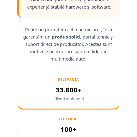
Smart
experiență stabilă hardware și software.
Fiat
Poate nu promitem cel mai mic preț, însă
Jeep
garantăm un
produs solid
, portal tehnic și
suport direct de producător. Acestea sunt
Volvo
motivele pentru care suntem lideri în
multimedia auto.
Iveco
Porsche
RELEVANȚĂ
Ssangyong
33.800+
Clienți mulțumiți
Daihatsu
Navigații universale
ACOPERIRE
Navigații universale 2DIN
100+