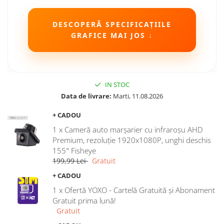
Camere Seat
DESCOPERĂ SPECIFICAȚIILE
GRAFICE MAI JOS ↓
Camere Subaru
Camere Suzuki
Camere Volvo
IN STOC
Data de livrare:
Marti, 11.08.2026
Camere MAN
+ CADOU
Camere înregistrare trafic
1 x Cameră auto marșarier cu infraroșu AHD
Premium, rezoluție 1920x1080P, unghi deschis
155° Fisheye
Accesorii multimedia
199,99 Lei
Gratuit
Rame adaptoare auto
+ CADOU
Rame adaptoare auto
1 x Ofertă YOXO - Cartelă Gratuită și Abonament
Gratuit prima lună!
Gratuit
Rame adaptoare Volkswagen