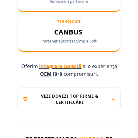
Service-uri partenere
Camere marșarier auto
Camere marșarier auto
TEHNOLOGIE
Camere marșarier universale
CANBUS
Camere Skoda
Partener autorizat Simple Soft
Camere Volkswagen
Oferim
integrare corectă
și o experiență
Camere Mercedes Benz
OEM
fără compromisuri.
Camere Audi
VEZI DOVEZI TOP FIRME &
Camere BMW
+
🏆
CERTIFICĂRI
Camere Ford
Camere Opel