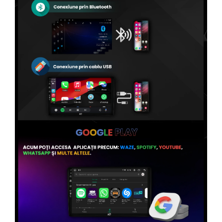
Conectică Volvo
Conectică Smart
Conectică Chrysler
Conectică Land Rover
Conectică Ssangyong
Conectică Hummer