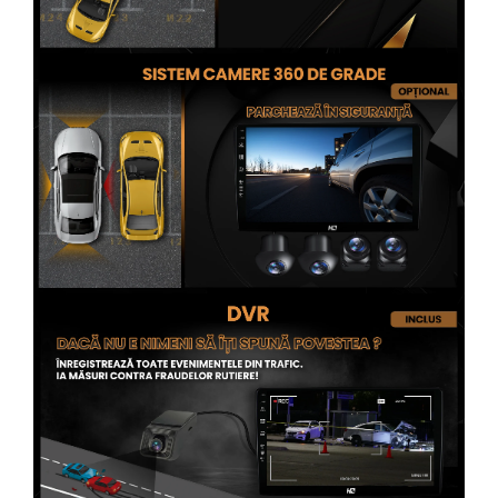
Conectică Opel
Conectică Skoda
Conectică Honda
Conectică BMW
Conectică BMW
Conectică Mercedes Benz
Conectică Chevrolet
Conectică Suzuki
Conectică Renault