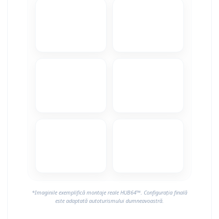
Camere Alfa Romeo
Camere Honda
Camere Chevrolet
Camere Jaguar
Camere Jeep
Camere Land Rover
Camere Lexus
Camere Mazda
Camere Mitsubishi
*Imaginile exemplifică montaje reale HUB64™. Configurația finală
este adaptată autoturismului dumneavoastră.
Camere Porsche