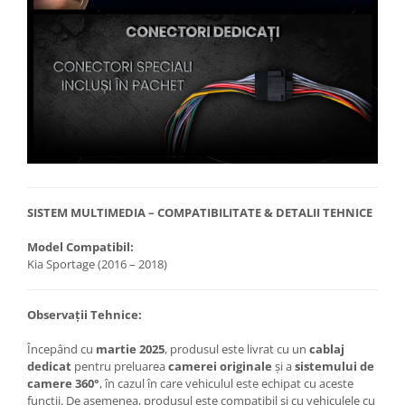
SISTEM MULTIMEDIA – COMPATIBILITATE & DETALII TEHNICE
Model Compatibil:
Kia Sportage (2016 – 2018)
Observații Tehnice:
Începând cu
martie 2025
, produsul este livrat cu un
cablaj
dedicat
pentru preluarea
camerei originale
și a
sistemului de
camere 360°
, în cazul în care vehiculul este echipat cu aceste
funcții. De asemenea, produsul este compatibil și cu vehiculele cu