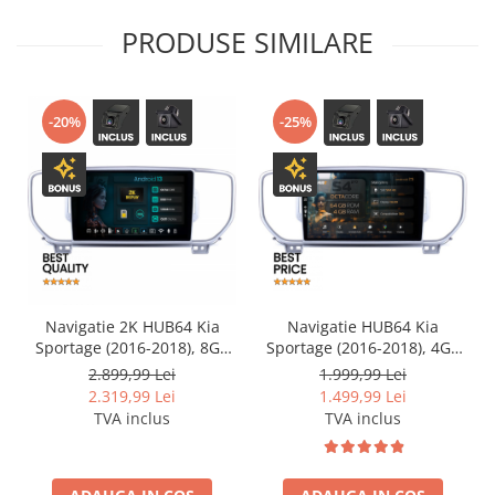
PRODUSE SIMILARE
-20%
-25%
Navigatie 2K HUB64 Kia
Navigatie HUB64 Kia
Sportage (2016-2018), 8GB
Sportage (2016-2018), 4GB
RAM, Android, Octacore,
RAM, Android, Octacore,
2.899,99 Lei
1.999,99 Lei
Slot Sim 4G, DSP, GPS, Wi-FI,
Slot Sim 4G, DSP, GPS, Wi-FI,
2.319,99 Lei
1.499,99 Lei
Carplay, Android Auto, USB,
Carplay, Android Auto, USB,
TVA inclus
TVA inclus
Bluetooth, Waze,
Bluetooth, Waze,
Touchscreen, 9.5 Inch
Touchscreen, 9 inch