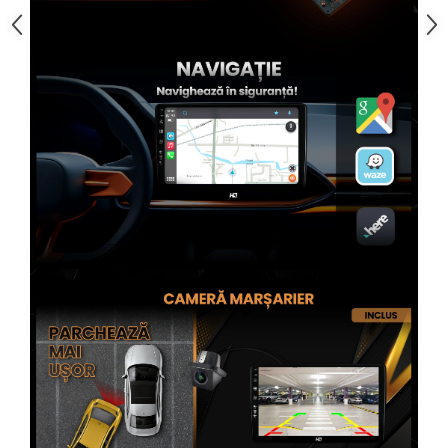
Rame adaptoare Subaru
Rame adaptoare Iveco
Rame adaptoare Smart
Rame adaptoare Land Rover
Rame adaptoare Ssangyong
Rame adaptoare Hummer
Conectica Auto
Conectica Auto
Conectică Audi
Conectică Ford
Conectică Volkswagen