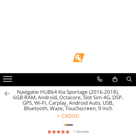
Toate Produsele
Navigații dedicate
Navigatii Dedicate
BMW
Volkswagen
Audi
Navigatie HUB64 Kia Sportage (2016-2018),
6GB RAM, Android, Octacore, Slot Sim 4G, DSP,
GPS, Wi-FI, Carplay, Android Auto, USB,
Mercedes Benz
Bluetooth, Waze, Touchscreen, 9 Inch
+ CADOU
Ford
1 Review
Skoda