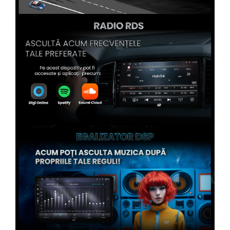
Conectică Kia
Conectică Hyundai
Conectică Mitsubishi
Conectică Seat
Conectică Porsche
Conectică Toyota
Conectică Daihatsu
Conectică Alfa Romeo
Conectică Nissan
Conectică Fiat