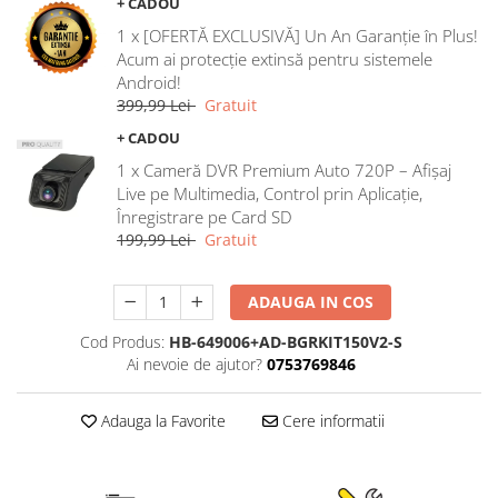
+ CADOU
Rame adaptoare Ford
1 x [OFERTĂ EXCLUSIVĂ] Un An Garanție în Plus!
Acum ai protecție extinsă pentru sistemele
Rame adaptoare M-Benz
Android!
399,99 Lei
Gratuit
Rame adaptoare Opel
+ CADOU
1 x Cameră DVR Premium Auto 720P – Afișaj
Rame adaptoare Skoda
Live pe Multimedia, Control prin Aplicație,
Înregistrare pe Card SD
Rame adaptoare Suzuki
199,99 Lei
Gratuit
Rame adaptoare Dacia
ADAUGA IN COS
Rame adaptoare Audi
Cod Produs:
HB-649006+AD-BGRKIT150V2-S
Ai nevoie de ajutor?
0753769846
Rame adaptoare BMW
Adauga la Favorite
Cere informatii
Rame adaptoare Seat
Rame adaptoare Renault