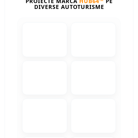
PROIECTE MARCA
HUB64™
PE
Camere Iveco
DIVERSE AUTOTURISME
Camere Citroen
Camere Peugeot
Camere Fiat
Camere Renault
Camere Dacia
Camere Toyota
Camere Kia
Camere Hyundai
Camere Nissan