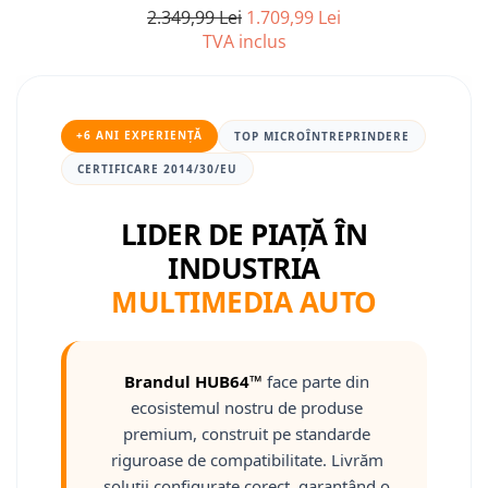
2.349,99 Lei
1.709,99 Lei
TVA inclus
Nissan
Mitsubishi
+6 ANI EXPERIENȚĂ
TOP MICROÎNTREPRINDERE
Land Rover
CERTIFICARE 2014/30/EU
Mazda
LIDER DE PIAȚĂ ÎN
Honda
INDUSTRIA
MULTIMEDIA AUTO
Citroen
Isuzu
Brandul HUB64™
face parte din
Chrysler
ecosistemul nostru de produse
premium, construit pe standarde
Subaru
riguroase de compatibilitate. Livrăm
soluții configurate corect, garantând o