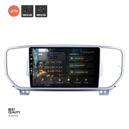
Opel
-27%
Dacia
Peugeot
Hyundai
Toyota
Seat
Kia
Chevrolet
Suzuki
Renault