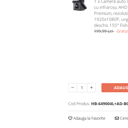
1 x Cameră auto 
cu infraroșu AHD
Premium, rezoluți
1920x1080P, ung
deschis 155° Fis
199,99 Lei
Gratui
ADAUG
Cod Produs:
HB-649004L+AD-B
Adauga la Favorite
Cere 