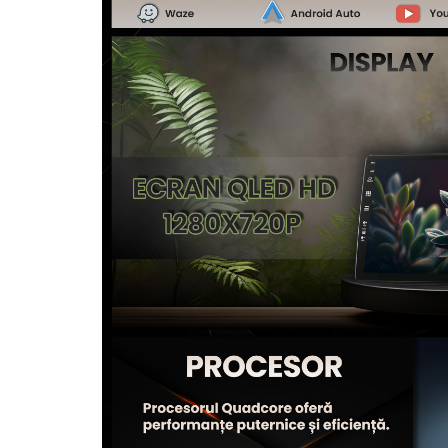
Camere Seat
Camere Subaru
Camere Suzuki
Camere Volvo
Camere MAN
Camere înregistrare trafic
Accesorii multimedia
Rame adaptoare auto
Rame adaptoare auto
Rame adaptoare Volkswagen