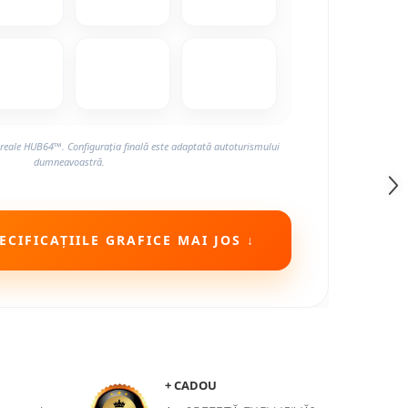
reale HUB64™. Configurația finală este adaptată autoturismului
dumneavoastră.
CIFICAȚIILE GRAFICE MAI JOS ↓
+ CADOU