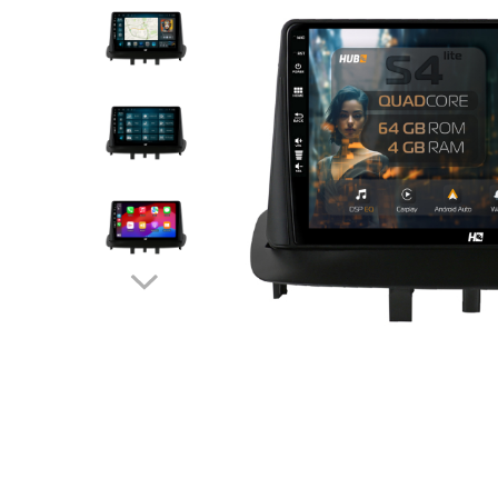
Opel
Dacia
Peugeot
Hyundai
Toyota
Seat
Kia
Chevrolet
Suzuki
Renault