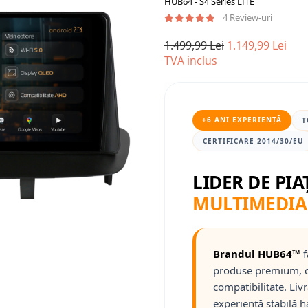
HUB64 - S4 Series LITE
4 Review-uri
1.499,99 Lei
1.149,99 Lei
TVA inclus
+6 ANI EXPERIENȚĂ
T
CERTIFICARE 2014/30/EU
LIDER DE PIA
MULTIMEDIA
Brandul HUB64™
f
produse premium, c
compatibilitate. Liv
experiență stabilă h