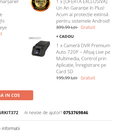
marșarier
1 x [OFERTĂ EXCLUSIVĂ]
Un An Garanție în Plus!
e
Acum ai protecție extinsă
hi
pentru sistemele Android!
heye
399,99 Lei
Gratuit
t
+ CADOU
1 x Cameră DVR Premium
Auto 720P – Afișaj Live pe
Multimedia, Control prin
Aplicație, Înregistrare pe
Card SD
199,99 Lei
Gratuit
A IN COS
GRKIT372
Ai nevoie de ajutor?
0753769846
informatii