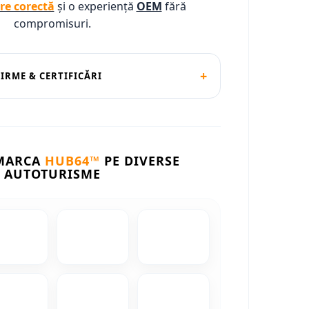
re corectă
și o experiență
OEM
fără
compromisuri.
+
FIRME & CERTIFICĂRI
 MARCA
HUB64™
PE DIVERSE
AUTOTURISME