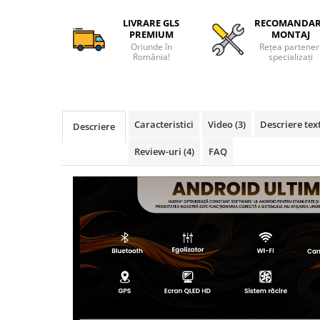
Camere Alfa Romeo
LIVRARE GLS
RECOMANDA
PREMIUM
MONTAJ
Camere Honda
Oriunde în
Rețea partener
România!
specializați
Camere Chevrolet
Camere Jaguar
Caracteristici
Video
(3)
Descriere tex
Descriere
Camere Jeep
Review-uri
(4)
FAQ
Camere Land Rover
Camere Lexus
Camere Mazda
Camere Mitsubishi
Camere Porsche