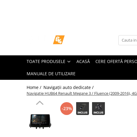
Toate Produsele
Navigații dedicate
Navigatii Dedicate
TOATE PRODUSELE
ACASĂ
CERE OFERTĂ PERS
BMW
MANUALE DE UTILIZARE
Volkswagen
Home /
Navigații auto dedicate /
Audi
Navigatie HUB64 Renault Megane 3 / Fluence (2009-2016), 4GB
Mercedes Benz
-23%
Ford
Skoda