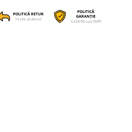
POLITICĂ
POLITICĂ RETUR
GARANȚIE
14 zile să decizi!
12/24/36 Luni PJ/PF