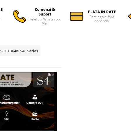
RE
Comenzi &
PLATA IN RATE
Suport
Rate egale fără
i
Telefon, Whatsapp,
dobândă!
Mail
t - HUB64® S4L Series