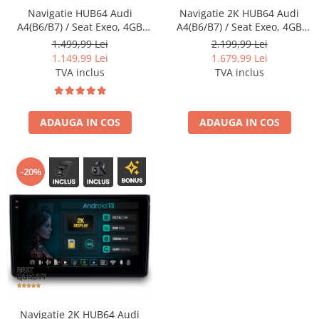
Navigatie HUB64 Audi
Navigatie 2K HUB64 Audi
A4(B6/B7) / Seat Exeo, 4GB
A4(B6/B7) / Seat Exeo, 4GB
RAM, Android, Quadcore,
RAM, Android, Octacore, Slot
1.499,99 Lei
2.199,99 Lei
DSP, GPS, Wi-FI, Carplay,
Sim 4G, DSP, GPS, Wi-FI,
1.149,99 Lei
1.679,99 Lei
Android Auto, USB, Bluetooth,
Carplay, Android Auto, USB,
TVA inclus
TVA inclus
Waze, Touchscreen, 9 inch
Bluetooth, Waze,
Touchscreen, 9.5 Inch
ADAUGA IN COS
ADAUGA IN COS
-20%
Navigatie 2K HUB64 Audi