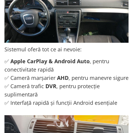
Conectică Ssangyong
Conectică Hummer
Sistemul oferă tot ce ai nevoie:
✅
Apple CarPlay & Android Auto
, pentru
conectivitate rapidă
✅ Cameră marșarier
AHD
, pentru manevre sigure
✅ Cameră trafic
DVR
, pentru protecție
suplimentară
✅ Interfață rapidă și funcții Android esențiale