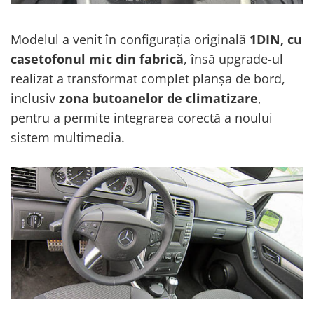
Conectică Ssangyong
Modelul a venit în configurația originală
1DIN, cu
Conectică Hummer
casetofonul mic din fabrică
, însă upgrade-ul
realizat a transformat complet planșa de bord,
inclusiv
zona butoanelor de climatizare
,
pentru a permite integrarea corectă a noului
sistem multimedia.