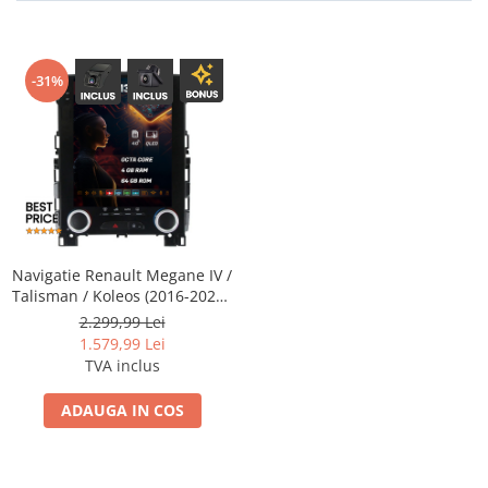
-31%
Navigatie Renault Megane IV /
Talisman / Koleos (2016-2020),
4GB RAM, Android 13,
2.299,99 Lei
Octacore, Slot Sim 4G, DSP,
1.579,99 Lei
GPS, Wi-FI, Carplay, Android
TVA inclus
Auto, USB, Bluetooth, Waze,
Touchscreen, 9.7" inch
ADAUGA IN COS