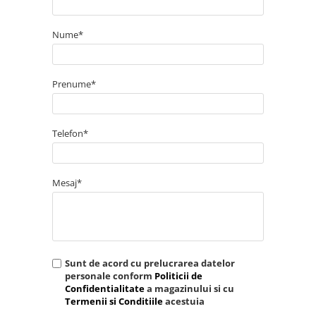
p
f.
Nume*
Prenume*
Telefon*
Mesaj*
Sunt de acord cu prelucrarea datelor
personale conform
Politicii de
Confidentialitate
a magazinului si cu
Termenii si Conditiile
acestuia