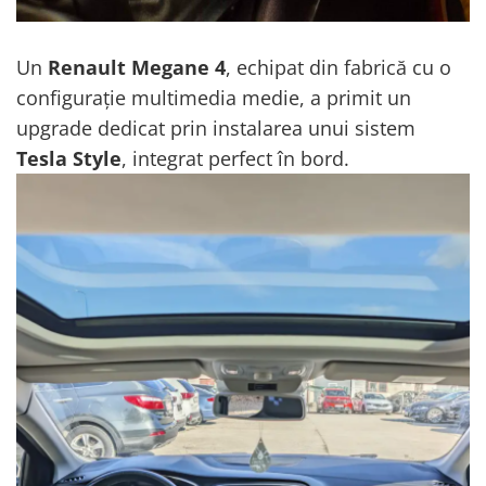
Conectică Ssangyong
Conectică Hummer
Un
Renault Megane 4
, echipat din fabrică cu o
configurație multimedia medie, a primit un
upgrade dedicat prin instalarea unui sistem
Tesla Style
, integrat perfect în bord.