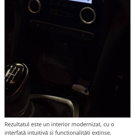
Rezultatul este un interior modernizat, cu o
interfață intuitivă și funcționalități extinse,