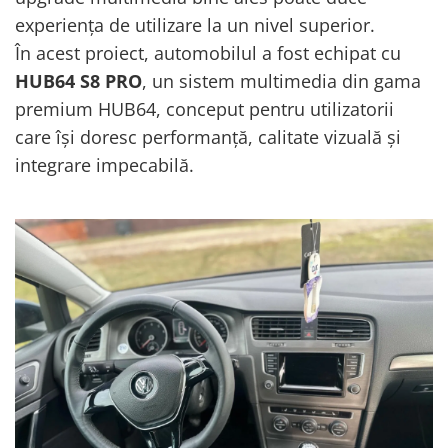
experiența de utilizare la un nivel superior.
Mitsubishi
Camere Nissan
Rame adaptoare Daihatsu
Conectică Toyota
În acest proiect, automobilul a fost echipat cu
HUB64 S8 PRO
, un sistem multimedia din gama
Land Rover
Camere Alfa Romeo
Rame adaptoare Mazda
Conectică Daihatsu
premium HUB64, conceput pentru utilizatorii
Mazda
Camere Honda
Rame adaptoare Kia
Conectică Alfa Romeo
care își doresc performanță, calitate vizuală și
integrare impecabilă.
Honda
Camere Chevrolet
Rame adaptoare Alfa Romeo
Conectică Nissan
Citroen
Camere Jaguar
Rame adaptoare Nissan
Conectică Fiat
Isuzu
Camere Jeep
Rame adaptoare Fiat
Conectică Citroen
Chrysler
Camere Land Rover
Rame adaptoare Hyundai
Conectică Peugeot
Subaru
Camere Lexus
Rame adaptoare Chevrolet
Conectică Jeep
Smart
Camere Mazda
Rame adaptoare Mitsubishi
Conectică Dodge