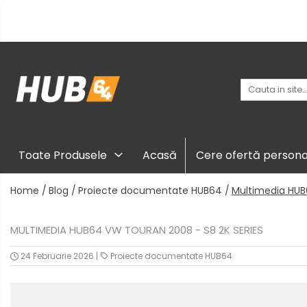
Toate Produsele
Navigații dedicate
Navigatii Dedicate
Navigații
universale
BMW
Toate Produsele
Acasă
Cere ofertă persona
Camere
Volkswagen
marșarier
Home /
Blog /
Proiecte documentate HUB64 /
Multimedia HUB
auto
Audi
Camere
înregistrare
MULTIMEDIA HUB64 VW TOURAN 2008 - S8 2K SERIES
Mercedes Benz
trafic
Accesorii
24 Februarie 2026
|
Proiecte documentate HUB64
multimedia
Ford
Rame
Skoda