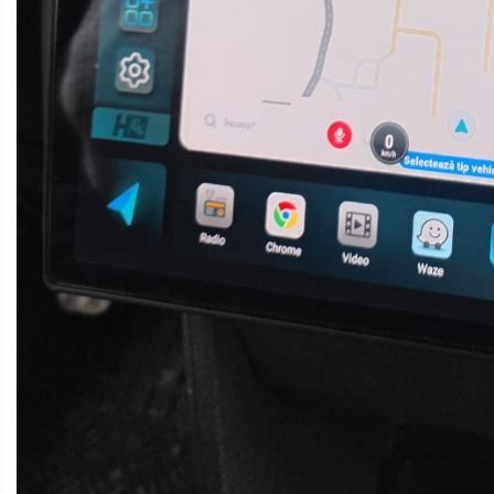
Camere Citroen
Camere Peugeot
Camere Fiat
Camere Renault
Camere Dacia
Camere Toyota
Camere Kia
Camere Hyundai
Camere Nissan
Camere Alfa Romeo