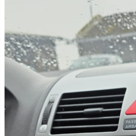
Smart
Fiat
Jeep
Volvo
Iveco
Porsche
Ssangyong
Daihatsu
Navigații universale 2DIN
Camere marșarier auto