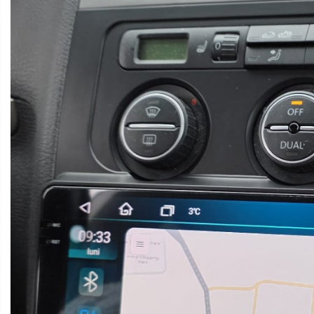
Camere marșarier universale
Camere Skoda
Camere Volkswagen
Camere Mercedes Benz
Camere Audi
Camere BMW
Camere Ford
Camere Opel
Camere Iveco