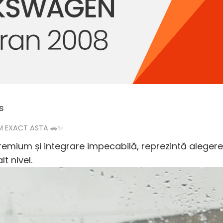
s
RIM EXACT ASTA 🚗✨
 premium și integrare impecabilă, reprezintă aleger
t nivel.