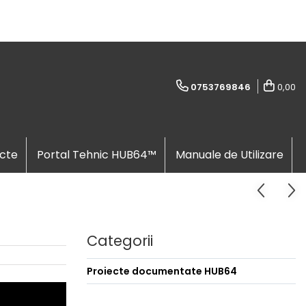
0753769846
0,00
cte
Portal Tehnic HUB64™
Manuale de Utilizare
Categorii
Proiecte documentate HUB64