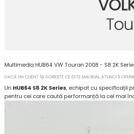
Renault
Nissan
Mitsubishi
Land Rover
Mazda
Multimedia HUB64 VW Touran 2008 - S8 2K Serie
Honda
DACĂ UN CLIENT ÎȘI DOREȘTE CE ESTE MAI BUN, ATUNCI ÎI OFE
Un
HUB64 S8 2K Series
, echipat cu specificații
Citroen
pentru cei care caută performanță la cel mai înal
Isuzu
Chrysler
Subaru