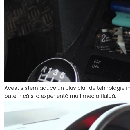
Camere Honda
Camere Chevrolet
Camere Jaguar
Camere Jeep
Camere Land Rover
Camere Lexus
Acest sistem aduce un plus clar de tehnologie în
Camere Mazda
puternică și o experiență multimedia fluidă.
Camere Mitsubishi
Camere Porsche
Camere Seat