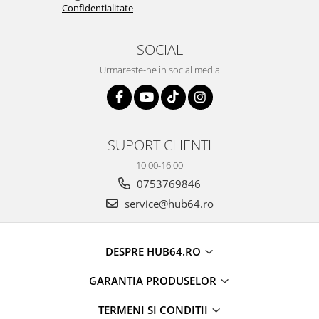
Confidentialitate
Camere Alfa Romeo
Camere Honda
SOCIAL
Urmareste-ne in social media
Camere Chevrolet
Camere Jaguar
SUPORT CLIENTI
Camere Jeep
10:00-16:00
Camere Land Rover
0753769846
service@hub64.ro
Camere Lexus
Camere Mazda
DESPRE HUB64.RO
Camere Mitsubishi
GARANTIA PRODUSELOR
Camere Porsche
TERMENI SI CONDITII