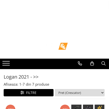
Toate Produsele
Navigații dedicate
Navigatii Dedicate
BMW
Volkswagen
Audi
Logan 2021 - >>
Mercedes Benz
Afiseaza:
1-
7
din
7
produse
FILTRE
Ford
Skoda