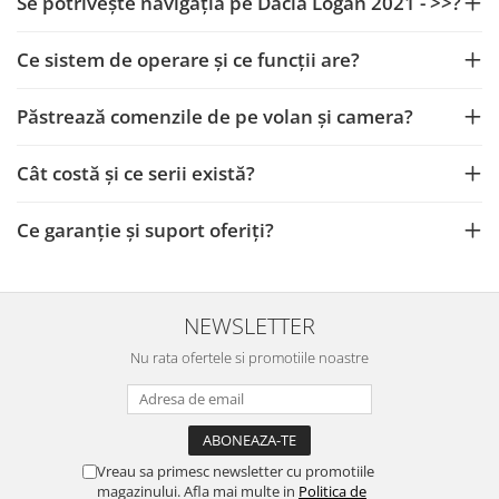
Se potrivește navigația pe Dacia Logan 2021 - >>?
Camere Iveco
Camere Citroen
Ce sistem de operare și ce funcții are?
Camere Peugeot
Păstrează comenzile de pe volan și camera?
Camere Fiat
Cât costă și ce serii există?
Camere Renault
Ce garanție și suport oferiți?
Camere Dacia
Camere Toyota
NEWSLETTER
Nu rata ofertele si promotiile noastre
Camere Kia
Camere Hyundai
Camere Nissan
Vreau sa primesc newsletter cu promotiile
magazinului. Afla mai multe in
Politica de