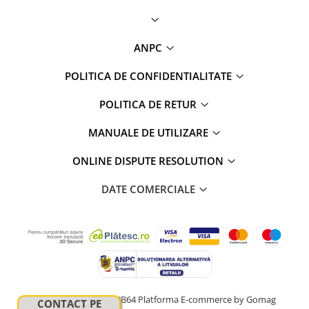
Camere Seat
ANPC
Camere Subaru
POLITICA DE CONFIDENTIALITATE
Camere Suzuki
POLITICA DE RETUR
Camere Volvo
MANUALE DE UTILIZARE
Camere MAN
ONLINE DISPUTE RESOLUTION
Camere înregistrare trafic
DATE COMERCIALE
Accesorii multimedia
Rame adaptoare auto
Rame adaptoare auto
Rame adaptoare Volkswagen
© Copyright 2024 HUB64
Platforma E-commerce by Gomag
CONTACT PE