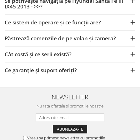
Se potrivește navigația pe Hyundai Santa Fe III
Camere Iveco
IX45 2013 - >>?
Camere Citroen
Ce sistem de operare și ce funcții are?
Camere Peugeot
Păstrează comenzile de pe volan și camera?
Camere Fiat
Cât costă și ce serii există?
Camere Renault
Ce garanție și suport oferiți?
Camere Dacia
Camere Toyota
NEWSLETTER
Camere Kia
Nu rata ofertele si promotiile noastre
Camere Hyundai
Camere Nissan
Vreau sa primesc newsletter cu promotiile