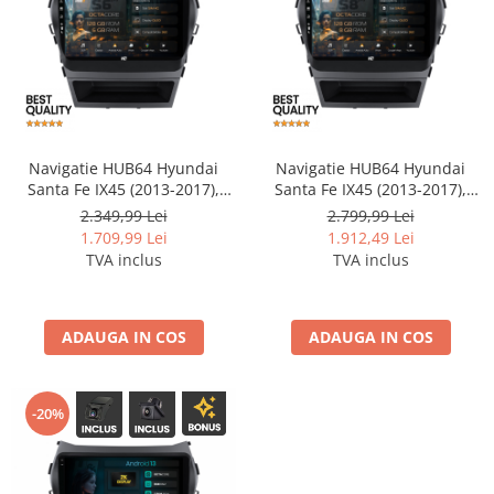
Smart
Fiat
Jeep
Volvo
Navigatie HUB64 Hyundai
Navigatie HUB64 Hyundai
Santa Fe IX45 (2013-2017),
Santa Fe IX45 (2013-2017),
6GB RAM, Android, Octacore,
8GB RAM, Android, Octacore,
Iveco
2.349,99 Lei
2.799,99 Lei
Slot Sim 4G, DSP, GPS, Wi-FI,
Slot Sim 4G, DSP, GPS, Wi-FI,
1.709,99 Lei
1.912,49 Lei
Carplay, Android Auto, USB,
Carplay, Android Auto, USB,
TVA inclus
TVA inclus
Porsche
Bluetooth, Waze,
Bluetooth, Waze,
Touchscreen, 9 Inch
Touchscreen, 9 Inch
Ssangyong
ADAUGA IN COS
ADAUGA IN COS
Daihatsu
-20%
Navigații universale
Navigații universale 2DIN