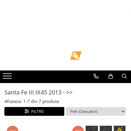
Toate Produsele
Navigații dedicate
Navigatii Dedicate
BMW
Volkswagen
Audi
Santa Fe III IX45 2013 - >>
Mercedes Benz
Afiseaza:
1-
7
din
7
produse
FILTRE
Ford
Skoda