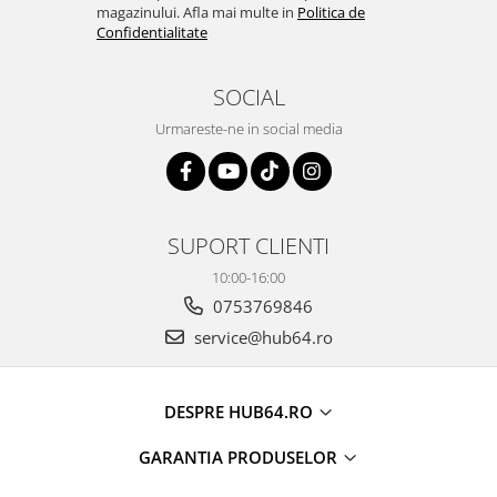
magazinului. Afla mai multe in
Politica de
Camere Alfa Romeo
Confidentialitate
Camere Honda
SOCIAL
Camere Chevrolet
Urmareste-ne in social media
Camere Jaguar
Camere Jeep
SUPORT CLIENTI
Camere Land Rover
10:00-16:00
0753769846
Camere Lexus
service@hub64.ro
Camere Mazda
DESPRE HUB64.RO
Camere Mitsubishi
GARANTIA PRODUSELOR
Camere Porsche