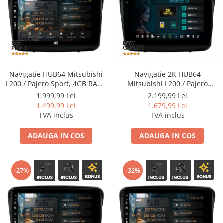
Mitsubishi
Camere Nissan
Rame adaptoare Daihatsu
Conectică Toyota
Land Rover
Camere Alfa Romeo
Rame adaptoare Mazda
Conectică Daihatsu
Mazda
Camere Honda
Rame adaptoare Kia
Conectică Alfa Romeo
Navigatie HUB64 Mitsubishi
Navigatie 2K HUB64
L200 / Pajero Sport, 4GB RAM,
Mitsubishi L200 / Pajero
Honda
Camere Chevrolet
Rame adaptoare Alfa Romeo
Conectică Nissan
Android, Octacore, Slot Sim
Sport, 4GB RAM, Android,
1.999,99 Lei
2.199,99 Lei
4G, DSP, GPS, Wi-FI, Carplay,
Octacore, Slot Sim 4G, DSP,
1.499,99 Lei
1.679,99 Lei
Citroen
Camere Jaguar
Rame adaptoare Nissan
Conectică Fiat
Android Auto, USB, Bluetooth,
GPS, Wi-FI, Carplay, Android
TVA inclus
TVA inclus
Waze, Touchscreen, 9 inch
Auto, USB, Bluetooth, Waze,
Touchscreen, 9.5 Inch
Isuzu
Camere Jeep
Rame adaptoare Fiat
Conectică Citroen
ADAUGA IN COS
ADAUGA IN COS
Chrysler
Camere Land Rover
Rame adaptoare Hyundai
Conectică Peugeot
-27%
-32%
Subaru
Camere Lexus
Rame adaptoare Chevrolet
Conectică Jeep
Smart
Camere Mazda
Rame adaptoare Mitsubishi
Conectică Dodge