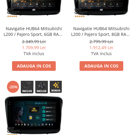
Fiat
Camere Mitsubishi
Rame adaptoare Jeep
Conectică Isuzu
Jeep
Camere Porsche
Rame adaptoare Chrysler
Conectică Mazda
Volvo
Camere Seat
Rame adaptoare Dodge
Conectică Subaru
Navigatie HUB64 Mitsubishi
Navigatie HUB64 Mitsubishi
L200 / Pajero Sport, 6GB RAM,
L200 / Pajero Sport, 8GB RAM,
Android, Octacore, Slot Sim
Android, Octacore, Slot Sim
2.349,99 Lei
2.799,99 Lei
Iveco
Camere Subaru
Rame adaptoare Isuzu
Conectică Iveco
4G, DSP, GPS, Wi-FI, Carplay,
4G, DSP, GPS, Wi-FI, Carplay,
1.709,99 Lei
1.912,49 Lei
Android Auto, USB, Bluetooth,
Android Auto, USB, Bluetooth,
TVA inclus
TVA inclus
Porsche
Camere Suzuki
Rame adaptoare Subaru
Conectică Iveco
Waze, Touchscreen, 9 Inch
Waze, Touchscreen, 9 Inch
ADAUGA IN COS
ADAUGA IN COS
Ssangyong
Camere Volvo
Rame adaptoare Iveco
Conectică Dacia
Daihatsu
Camere MAN
Rame adaptoare Smart
Conectică Volvo
-20%
Rame adaptoare Land Rover
Conectică Smart
Rame adaptoare Ssangyong
Conectică Chrysler
Rame adaptoare Hummer
Conectică Land Rover