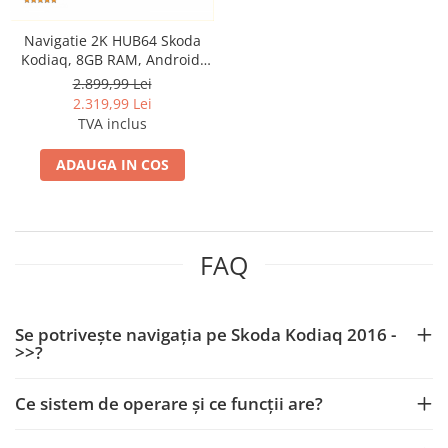
Conectică Ssangyong
Navigatie 2K HUB64 Skoda
Conectică Hummer
Kodiaq, 8GB RAM, Android,
Octacore, Slot Sim 4G, DSP,
2.899,99 Lei
GPS, Wi-FI, Carplay, Android
2.319,99 Lei
Auto, USB, Bluetooth, Waze,
TVA inclus
Touchscreen, 10.36 Inch
ADAUGA IN COS
FAQ
Se potrivește navigația pe Skoda Kodiaq 2016 -
>>?
Ce sistem de operare și ce funcții are?