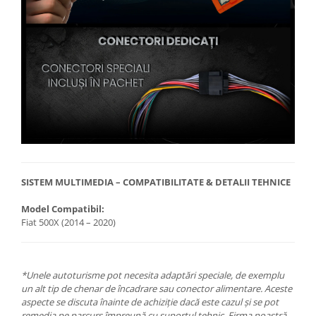
SISTEM MULTIMEDIA – COMPATIBILITATE & DETALII TEHNICE
Model Compatibil:
Fiat 500X (2014 – 2020)
*Unele autoturisme pot necesita adaptări speciale, de exemplu
un alt tip de chenar de încadrare sau conector alimentare. Aceste
aspecte se discuta înainte de achiziție dacă este cazul și se pot
remedia pe parcurs împreună cu suportul tehnic. Firma noastră