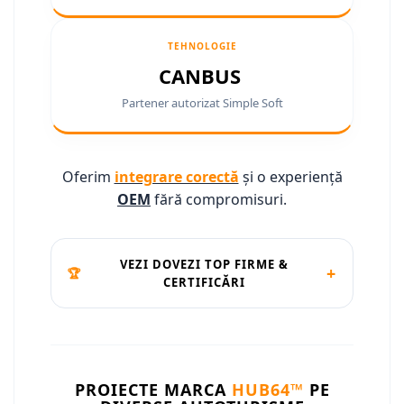
Conectică Ssangyong
TEHNOLOGIE
Conectică Hummer
CANBUS
Partener autorizat Simple Soft
Oferim
integrare corectă
și o experiență
OEM
fără compromisuri.
VEZI DOVEZI TOP FIRME &
+
🏆
CERTIFICĂRI
PROIECTE MARCA
HUB64™
PE