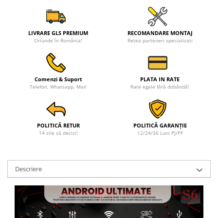
LIVRARE GLS PREMIUM
RECOMANDARE MONTAJ
Oriunde în România!
Rețea parteneri specializați
Comenzi & Suport
PLATA IN RATE
Telefon, Whatsapp, Mail
Rate egale fără dobândă!
POLITICĂ RETUR
POLITICĂ GARANȚIE
14 zile să decizi!
12/24/36 Luni PJ/PF
Descriere