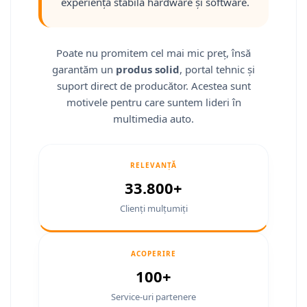
Fiat
Camere Mitsubishi
Rame adaptoare Jeep
Conectică Isuzu
experiență stabilă hardware și software.
Jeep
Camere Porsche
Rame adaptoare Chrysler
Conectică Mazda
Poate nu promitem cel mai mic preț, însă
Volvo
Camere Seat
Rame adaptoare Dodge
Conectică Subaru
garantăm un
produs solid
, portal tehnic și
suport direct de producător. Acestea sunt
Iveco
Camere Subaru
Rame adaptoare Isuzu
Conectică Iveco
motivele pentru care suntem lideri în
multimedia auto.
Porsche
Camere Suzuki
Rame adaptoare Subaru
Conectică Iveco
Ssangyong
Camere Volvo
Rame adaptoare Iveco
Conectică Dacia
RELEVANȚĂ
33.800+
Daihatsu
Camere MAN
Rame adaptoare Smart
Conectică Volvo
Clienți mulțumiți
Rame adaptoare Land Rover
Conectică Smart
Rame adaptoare Ssangyong
Conectică Chrysler
ACOPERIRE
100+
Rame adaptoare Hummer
Conectică Land Rover
Service-uri partenere