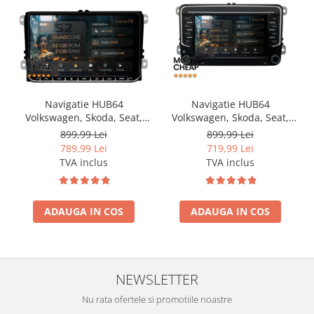
Navigatie HUB64
Navigatie HUB64
Volkswagen, Skoda, Seat,
Volkswagen, Skoda, Seat,
2GB RAM, Android, GPS, Wi-
2GB RAM, Android, GPS, Wi-
899,99 Lei
899,99 Lei
FI, Carplay, Android Auto,
FI, Carplay, Android Auto,
789,99 Lei
719,99 Lei
USB, Bluetooth, Radio,
USB, Bluetooth, Radio,
TVA inclus
TVA inclus
Waze, Touchscreen, 9 inch
Waze, Touchscreen, 7 inch
ADAUGA IN COS
ADAUGA IN COS
NEWSLETTER
Nu rata ofertele si promotiile noastre