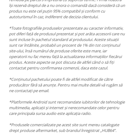
își rezervă dreptul de a nu onora o comandă dacă consideră că un
produs nu este cel puțin 95% compatibil și conform cu
autoturismul în caz, indiferent de decizia clientului.
*Toate fotografiile produselor prezentate au caracter informativ,
pot diferi față de produsul prezentat și pot arăta accesorii care nu
sunt incluse în pachetul standard al produsului. Aceste situații
sunt rar întâlnite, probabil un procent de 1% din tot conținutul
site-ului, însă numărul de produse oferite este mare, iar
operatorii nu fac mereu față la actualizarea informațiilor fiecărui
produs. Aceste aspecte se pot discuta de altfel când o să fiți
contactat pentru confirmarea comenzii, daca este cazul.
*Conținutul pachetului poate fi de altfel modificat de către
producător fără să anunțe. Pentru mai multe detalii vă rugăm să
ne contactați pe email.
*Platformele Android sunt recomandate iubitorilor de tehnologie
multimedia, aplicații și internet și nerecomandate celor pentru
care principala sursa audio este aplicația radio.
*Produsele comercializate pe acest site sunt mereu catalogate
drept produse aftermarket, sub brandul înregistrat „HUB64”.