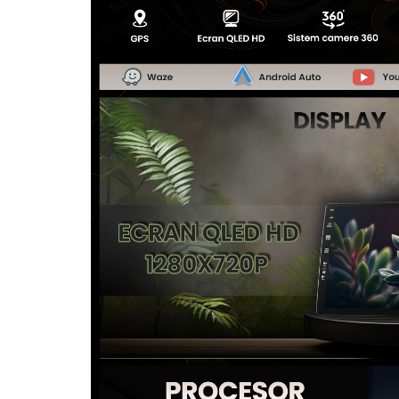
Camere Seat
Camere Subaru
Camere Suzuki
Camere Volvo
Camere MAN
Camere înregistrare trafic
Accesorii multimedia
Rame adaptoare auto
Rame adaptoare auto
Rame adaptoare Volkswagen