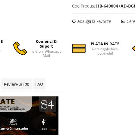
Cod Produs:
HB-649004+AD-BG
Adauga la Favorite
Cere 
RE
Comenzi &
PLATA IN RATE
Suport
Rate egale fără
i
Telefon, Whatsapp,
dobândă!
Mail
Review-uri
(0)
FAQ