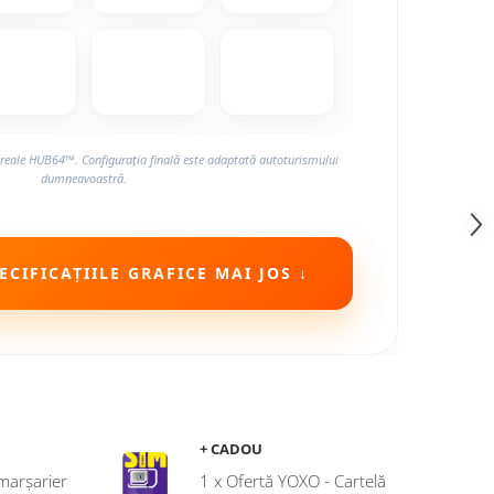
reale HUB64™. Configurația finală este adaptată autoturismului
dumneavoastră.
CIFICAȚIILE GRAFICE MAI JOS ↓
+ CADOU
marșarier
1 x Ofertă YOXO - Cartelă