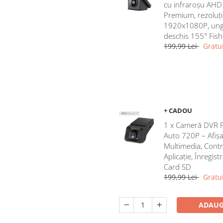
cu infraroșu AHD
Premium, rezoluți
1920x1080P, ung
deschis 155° Fis
199,99 Lei
Gratui
+ CADOU
1 x Cameră DVR 
Auto 720P – Afișa
Multimedia, Contr
Aplicație, Înregist
Card SD
199,99 Lei
Gratui
ADAUG