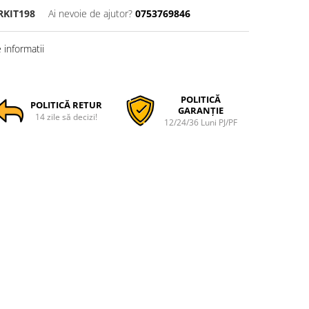
RKIT198
Ai nevoie de ajutor?
0753769846
informatii
POLITICĂ
POLITICĂ RETUR
GARANȚIE
14 zile să decizi!
12/24/36 Luni PJ/PF