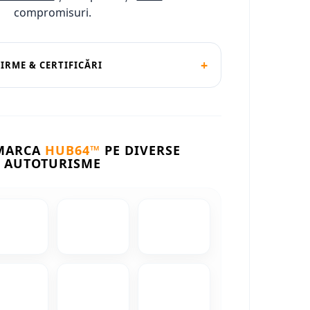
compromisuri.
+
FIRME & CERTIFICĂRI
 MARCA
HUB64™
PE DIVERSE
AUTOTURISME