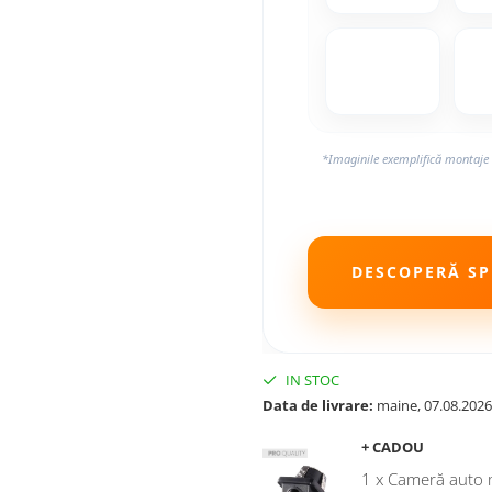
*Imaginile exemplifică montaje 
DESCOPERĂ SPE
IN STOC
Data de livrare:
maine, 07.08.2026
+ CADOU
1 x Cameră auto 