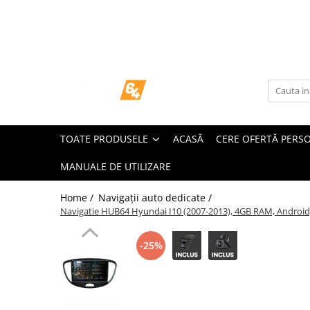
Toate Produsele
Navigații dedicate
Navigatii Dedicate
TOATE PRODUSELE
ACASĂ
CERE OFERTĂ PERS
BMW
MANUALE DE UTILIZARE
Volkswagen
Home /
Navigații auto dedicate /
Audi
Navigatie HUB64 Hyundai I10 (2007-2013), 4GB RAM, Android, 
Mercedes Benz
-25%
Ford
Skoda