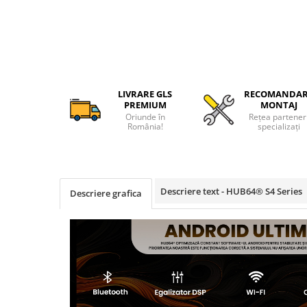
Camere Alfa Romeo
Camere Honda
Camere Chevrolet
LIVRARE GLS
RECOMANDA
PREMIUM
MONTAJ
Camere Jaguar
Oriunde în
Rețea partener
România!
specializați
Camere Jeep
Camere Land Rover
Descriere text - HUB64® S4 Series
Descriere grafica
Camere Lexus
Camere Mazda
Camere Mitsubishi
Camere Porsche