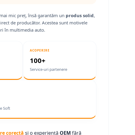
mai mic preț, însă garantăm un
produs solid
,
direct de producător. Acestea sunt motivele
ri în multimedia auto.
ACOPERIRE
100+
Service-uri partenere
e Soft
re corectă
și o experiență
OEM
fără