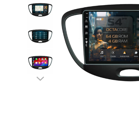
Opel
Dacia
Peugeot
Hyundai
Toyota
Seat
Kia
Chevrolet
Suzuki
Renault