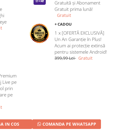
Gratuită și Abonament
e
Gratuit prima lună!
hi
Gratuit
heye
+ CADOU
t
1 x [OFERTĂ EXCLUSIVĂ]
Un An Garanție în Plus!
Acum ai protecție extinsă
pentru sistemele Android!
399,99 Lei
Gratuit
Premium
j Live pe
ol prin
rare pe
t
A IN COS
COMANDA PE WHATSAPP