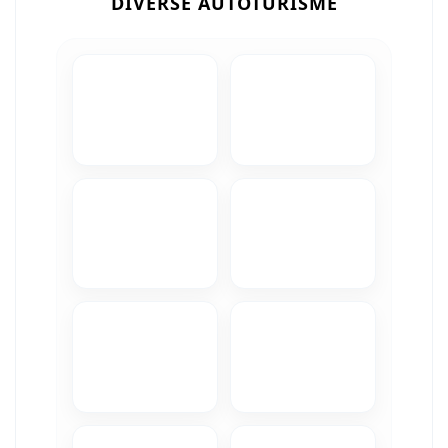
DIVERSE AUTOTURISME
Camere Iveco
Camere Citroen
Camere Peugeot
Camere Fiat
Camere Renault
Camere Dacia
Camere Toyota
Camere Kia
Camere Hyundai
Camere Nissan