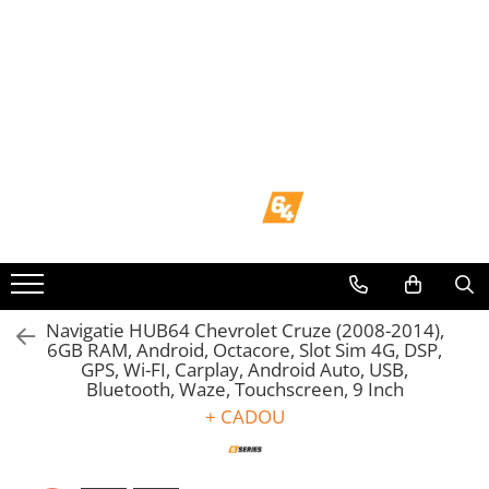
Toate Produsele
Navigații dedicate
Navigatii Dedicate
BMW
Volkswagen
Audi
Navigatie HUB64 Chevrolet Cruze (2008-2014),
6GB RAM, Android, Octacore, Slot Sim 4G, DSP,
GPS, Wi-FI, Carplay, Android Auto, USB,
Mercedes Benz
Bluetooth, Waze, Touchscreen, 9 Inch
+ CADOU
Ford
Skoda