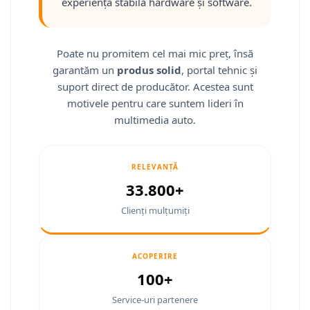
experiență stabilă hardware și software.
Smart
Fiat
Poate nu promitem cel mai mic preț, însă
garantăm un
produs solid
, portal tehnic și
Jeep
suport direct de producător. Acestea sunt
Volvo
motivele pentru care suntem lideri în
multimedia auto.
Iveco
Porsche
RELEVANȚĂ
33.800+
Ssangyong
Clienți mulțumiți
Daihatsu
ACOPERIRE
Navigații universale
100+
Navigații universale 2DIN
Service-uri partenere