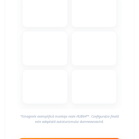
Camere Alfa Romeo
Camere Honda
Camere Chevrolet
Camere Jaguar
Camere Jeep
Camere Land Rover
Camere Lexus
Camere Mazda
*Imaginile exemplifică montaje reale HUB64™. Configurația finală
Camere Mitsubishi
este adaptată autoturismului dumneavoastră.
Camere Porsche