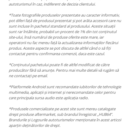
autoturismul în caz, indiferent de decizia clientului.
*Toate fotografiile produselor prezentate au caracter informativ,
pot diferi față de produsul prezentat și pot arăta accesorii care nu
sunt incluse în pachetul standard al produsului. Aceste situații
sunt rar întâlnite, probabil un procent de 1% din tot conținutul
site-ului, însă numărul de produse oferite este mare, iar
operatorii nu fac mereu față la actualizarea informațiilor fiecărui
produs. Aceste aspecte se pot discuta de altfel când o să fiți
contactat pentru confirmarea comenzii, daca este cazul.
*Conținutul pachetului poate fi de altfel modificat de către
producător fără să anunțe. Pentru mai multe detalii vă rugăm să
ne contactați pe email.
*Platformele Android sunt recomandate iubitorilor de tehnologie
multimedia, aplicații și internet și nerecomandate celor pentru
care principala sursa audio este aplicația radio.
*Produsele comercializate pe acest site sunt mereu catalogate
drept produse aftermarket, sub brandul înregistrat „HUB64”.
Brandurile și Logourile autoturismelor menționate în acest articol
aparțin deținătorilor de drept.