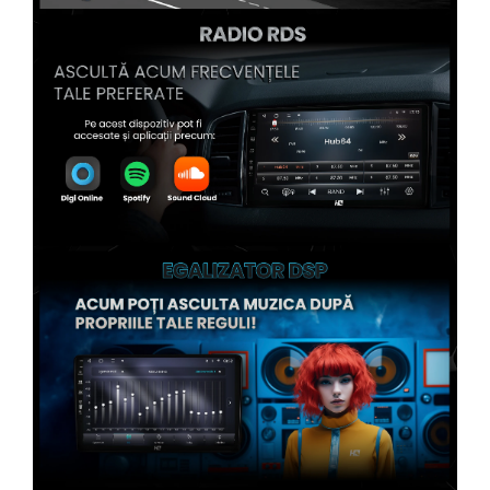
Conectică Kia
Conectică Hyundai
Conectică Mitsubishi
Conectică Seat
Conectică Porsche
Conectică Toyota
Conectică Daihatsu
Conectică Alfa Romeo
Conectică Nissan
Conectică Fiat