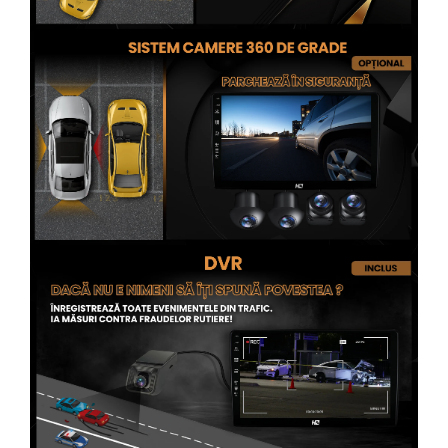
Conectică Opel
Conectică Skoda
Conectică Honda
Conectică BMW
Conectică BMW
Conectică Mercedes Benz
Conectică Chevrolet
Conectică Suzuki
Conectică Renault