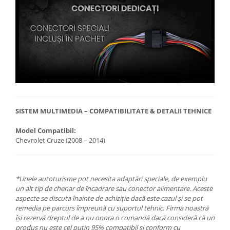
SISTEM MULTIMEDIA – COMPATIBILITATE & DETALII TEHNICE
Model Compatibil:
Chevrolet Cruze (2008 – 2014)
*Unele autoturisme pot necesita adaptări speciale, de exemplu
un alt tip de chenar de încadrare sau conector alimentare. Aceste
aspecte se discuta înainte de achiziție dacă este cazul și se pot
remedia pe parcurs împreună cu suportul tehnic. Firma noastră
își rezervă dreptul de a nu onora o comandă dacă consideră că un
produs nu este cel puțin 95% compatibil și conform cu