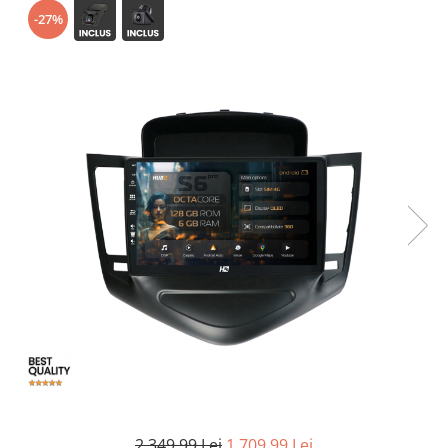
-27%
Opel
Dacia
Peugeot
Hyundai
Toyota
Seat
Kia
Chevrolet
Suzuki
2.349,99 Lei
1.709,99 Lei
Renault