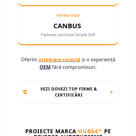
Camere marșarier auto
Camere marșarier auto
TEHNOLOGIE
CANBUS
Camere marșarier universale
Partener autorizat Simple Soft
Camere Skoda
Camere Volkswagen
Oferim
integrare corectă
și o experiență
OEM
fără compromisuri.
Camere Mercedes Benz
Camere Audi
VEZI DOVEZI TOP FIRME &
+
🏆
CERTIFICĂRI
Camere BMW
Camere Ford
Camere Opel
PROIECTE MARCA
HUB64™
PE