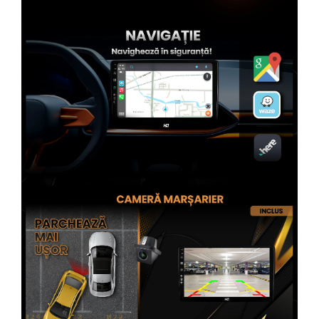
Rame adaptoare Subaru
Rame adaptoare Iveco
Rame adaptoare Smart
Rame adaptoare Land Rover
Rame adaptoare Ssangyong
Rame adaptoare Hummer
Conectica Auto
Conectica Auto
Conectică Audi
Conectică Ford
Conectică Volkswagen