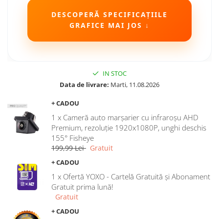
Camere Seat
DESCOPERĂ SPECIFICAȚIILE
GRAFICE MAI JOS ↓
Camere Subaru
Camere Suzuki
IN STOC
Camere Volvo
Data de livrare:
Marti, 11.08.2026
+ CADOU
Camere MAN
1 x Cameră auto marșarier cu infraroșu AHD
Camere înregistrare trafic
Premium, rezoluție 1920x1080P, unghi deschis
155° Fisheye
199,99 Lei
Gratuit
Accesorii multimedia
+ CADOU
Rame adaptoare auto
1 x Ofertă YOXO - Cartelă Gratuită și Abonament
Rame adaptoare auto
Gratuit prima lună!
Gratuit
Rame adaptoare Volkswagen
+ CADOU