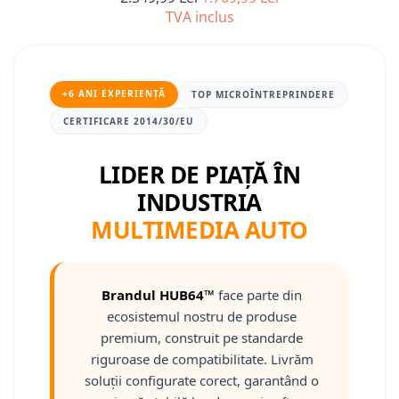
TVA inclus
Nissan
Mitsubishi
+6 ANI EXPERIENȚĂ
TOP MICROÎNTREPRINDERE
Land Rover
CERTIFICARE 2014/30/EU
Mazda
LIDER DE PIAȚĂ ÎN
INDUSTRIA
Honda
MULTIMEDIA AUTO
Citroen
Isuzu
Brandul HUB64™
face parte din
ecosistemul nostru de produse
Chrysler
premium, construit pe standarde
riguroase de compatibilitate. Livrăm
Subaru
soluții configurate corect, garantând o