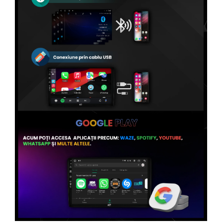
Conectică Volvo
Conectică Smart
Conectică Chrysler
Conectică Land Rover
Conectică Ssangyong
Conectică Hummer