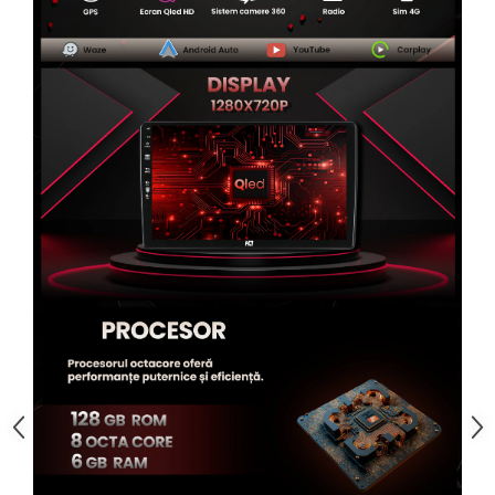
Rame adaptoare Alfa Romeo
Rame adaptoare Nissan
Rame adaptoare Fiat
Rame adaptoare Hyundai
Rame adaptoare Chevrolet
Rame adaptoare Mitsubishi
Rame adaptoare Jeep
Rame adaptoare Chrysler
Rame adaptoare Dodge
Rame adaptoare Isuzu