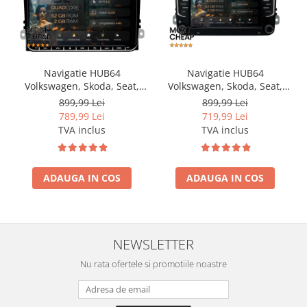
Navigatie HUB64
Navigatie HUB64
Volkswagen, Skoda, Seat,
Volkswagen, Skoda, Seat,
2GB RAM, Android, GPS, Wi-
2GB RAM, Android, GPS, Wi-
899,99 Lei
899,99 Lei
FI, Carplay, Android Auto,
FI, Carplay, Android Auto,
789,99 Lei
719,99 Lei
USB, Bluetooth, Radio,
USB, Bluetooth, Radio,
TVA inclus
TVA inclus
Waze, Touchscreen, 9 inch
Waze, Touchscreen, 7 inch
ADAUGA IN COS
ADAUGA IN COS
NEWSLETTER
Nu rata ofertele si promotiile noastre