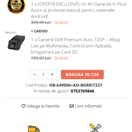
1 x [OFERTĂ EXCLUSIVĂ] Un An Garanție în Plus!
Rame adaptoare Ford
Acum ai protecție extinsă pentru sistemele
Android!
Rame adaptoare M-Benz
399,99 Lei
Gratuit
+ CADOU
Rame adaptoare Opel
1 x Cameră DVR Premium Auto 720P – Afișaj
Live pe Multimedia, Control prin Aplicație,
Rame adaptoare Skoda
Înregistrare pe Card SD
199,99 Lei
Gratuit
Rame adaptoare Suzuki
ADAUGA IN COS
Rame adaptoare Dacia
Cod Produs:
HB-649006+AD-BGRKIT237
Rame adaptoare Audi
Ai nevoie de ajutor?
0753769846
Rame adaptoare BMW
Adauga la Favorite
Cere informatii
Rame adaptoare Seat
Rame adaptoare Renault