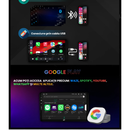
Conectică Volvo
Conectică Smart
Conectică Chrysler
Conectică Land Rover
Conectică Ssangyong
Conectică Hummer