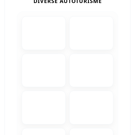
DIVERSE AUTOTURISME
Camere Iveco
Camere Citroen
Camere Peugeot
Camere Fiat
Camere Renault
Camere Dacia
Camere Toyota
Camere Kia
Camere Hyundai
Camere Nissan