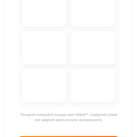
Camere Alfa Romeo
Camere Honda
Camere Chevrolet
Camere Jaguar
Camere Jeep
Camere Land Rover
Camere Lexus
Camere Mazda
*Imaginile exemplifică montaje reale HUB64™. Configurația finală
Camere Mitsubishi
este adaptată autoturismului dumneavoastră.
Camere Porsche