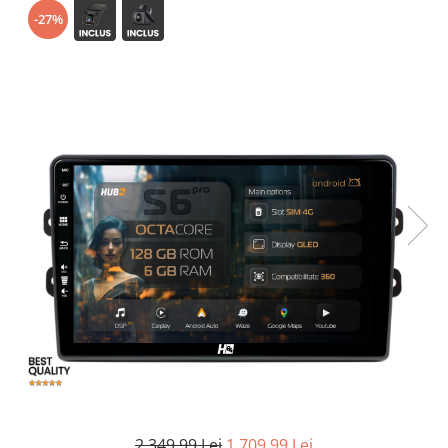
-27%
Opel
Dacia
Peugeot
Hyundai
Toyota
Seat
Kia
Chevrolet
Suzuki
2.349,99 Lei
1.709,99 Lei
Renault