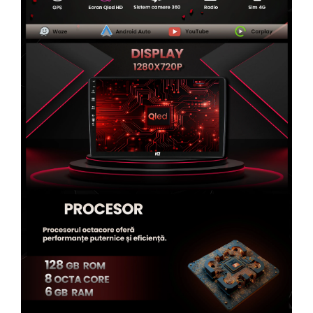
Rame adaptoare Alfa Romeo
Rame adaptoare Nissan
Rame adaptoare Fiat
Rame adaptoare Hyundai
Rame adaptoare Chevrolet
Rame adaptoare Mitsubishi
Rame adaptoare Jeep
Rame adaptoare Chrysler
Rame adaptoare Dodge
Rame adaptoare Isuzu