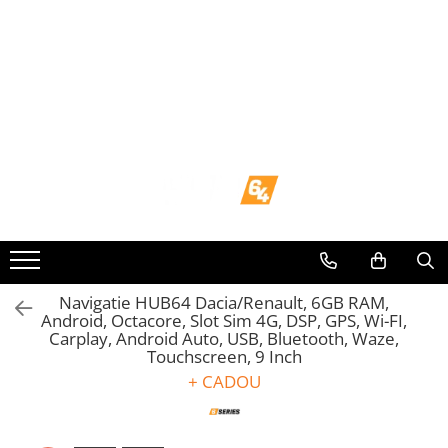
Toate Produsele
Navigații dedicate
Navigatii Dedicate
BMW
Volkswagen
Audi
Navigatie HUB64 Dacia/Renault, 6GB RAM,
Android, Octacore, Slot Sim 4G, DSP, GPS, Wi-FI,
Carplay, Android Auto, USB, Bluetooth, Waze,
Mercedes Benz
Touchscreen, 9 Inch
+ CADOU
Ford
Skoda