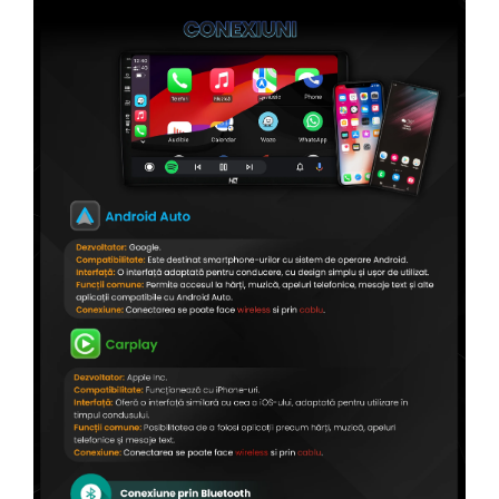
Conectică Citroen
Conectică Peugeot
Conectică Jeep
Conectică Dodge
Conectică Isuzu
Conectică Mazda
Conectică Subaru
Conectică Iveco
Conectică Iveco
Conectică Dacia