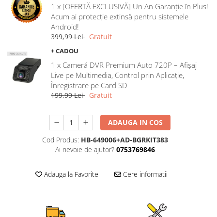
1 x [OFERTĂ EXCLUSIVĂ] Un An Garanție în Plus!
Rame adaptoare Ford
Acum ai protecție extinsă pentru sistemele
Android!
Rame adaptoare M-Benz
399,99 Lei
Gratuit
+ CADOU
Rame adaptoare Opel
1 x Cameră DVR Premium Auto 720P – Afișaj
Live pe Multimedia, Control prin Aplicație,
Rame adaptoare Skoda
Înregistrare pe Card SD
199,99 Lei
Gratuit
Rame adaptoare Suzuki
ADAUGA IN COS
Rame adaptoare Dacia
Cod Produs:
HB-649006+AD-BGRKIT383
Rame adaptoare Audi
Ai nevoie de ajutor?
0753769846
Rame adaptoare BMW
Adauga la Favorite
Cere informatii
Rame adaptoare Seat
Rame adaptoare Renault