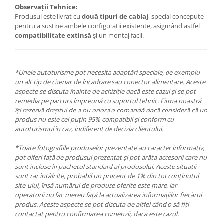
Observații Tehnice:
Produsul este livrat cu
două tipuri de cablaj
, special concepute
pentru a susține ambele configurații existente, asigurând astfel
compatibilitate extinsă
și un montaj facil.
*Unele autoturisme pot necesita adaptări speciale, de exemplu
un alt tip de chenar de încadrare sau conector alimentare. Aceste
aspecte se discuta înainte de achiziție dacă este cazul și se pot
remedia pe parcurs împreună cu suportul tehnic. Firma noastră
își rezervă dreptul de a nu onora o comandă dacă consideră că un
produs nu este cel puțin 95% compatibil și conform cu
autoturismul în caz, indiferent de decizia clientului.
*Toate fotografiile produselor prezentate au caracter informativ,
pot diferi față de produsul prezentat și pot arăta accesorii care nu
sunt incluse în pachetul standard al produsului. Aceste situații
sunt rar întâlnite, probabil un procent de 1% din tot conținutul
site-ului, însă numărul de produse oferite este mare, iar
operatorii nu fac mereu față la actualizarea informațiilor fiecărui
produs. Aceste aspecte se pot discuta de altfel când o să fiți
contactat pentru confirmarea comenzii, daca este cazul.