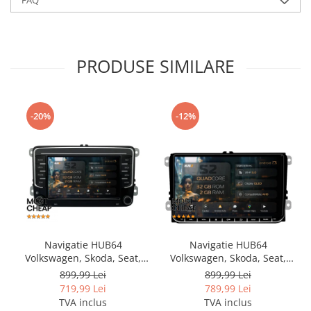
FAQ
PRODUSE SIMILARE
-20%
-12%
Navigatie HUB64
Navigatie HUB64
Volkswagen, Skoda, Seat,
Volkswagen, Skoda, Seat,
2GB RAM, Android, GPS, Wi-
2GB RAM, Android, GPS, Wi-
899,99 Lei
899,99 Lei
FI, Carplay, Android Auto,
FI, Carplay, Android Auto,
719,99 Lei
789,99 Lei
USB, Bluetooth, Radio,
USB, Bluetooth, Radio,
TVA inclus
TVA inclus
Waze, Touchscreen, 7 inch
Waze, Touchscreen, 9 inch