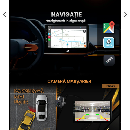
Rame adaptoare Subaru
Rame adaptoare Iveco
Rame adaptoare Smart
Rame adaptoare Land Rover
Rame adaptoare Ssangyong
Rame adaptoare Hummer
Conectica Auto
Conectica Auto
Conectică Audi
Conectică Ford
Conectică Volkswagen