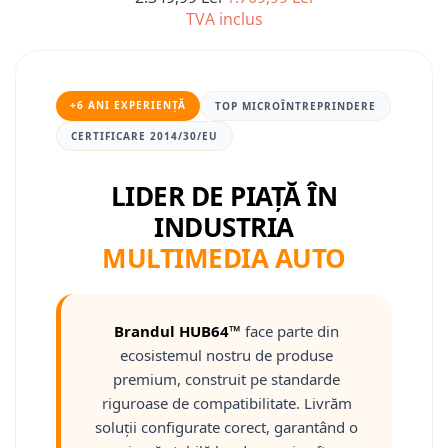
TVA inclus
Nissan
Mitsubishi
+6 ANI EXPERIENȚĂ
TOP MICROÎNTREPRINDERE
Land Rover
CERTIFICARE 2014/30/EU
Mazda
LIDER DE PIAȚĂ ÎN
INDUSTRIA
Honda
MULTIMEDIA AUTO
Citroen
Isuzu
Brandul HUB64™
face parte din
ecosistemul nostru de produse
Chrysler
premium, construit pe standarde
riguroase de compatibilitate. Livrăm
Subaru
soluții configurate corect, garantând o