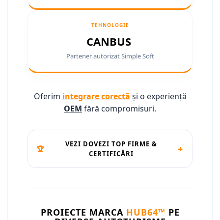
Camere marșarier auto
Camere marșarier auto
TEHNOLOGIE
CANBUS
Camere marșarier universale
Partener autorizat Simple Soft
Camere Skoda
Camere Volkswagen
Oferim
integrare corectă
și o experiență
OEM
fără compromisuri.
Camere Mercedes Benz
Camere Audi
VEZI DOVEZI TOP FIRME &
+
🏆
CERTIFICĂRI
Camere BMW
Camere Ford
Camere Opel
PROIECTE MARCA
HUB64™
PE