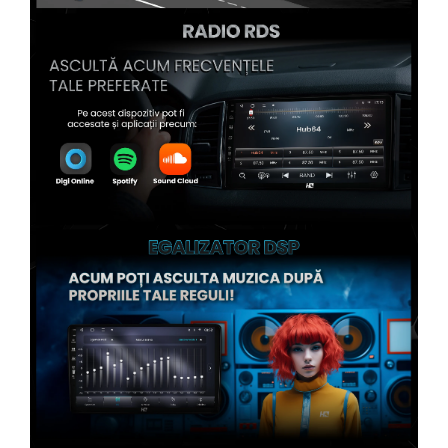
Conectică Kia
Conectică Hyundai
Conectică Mitsubishi
Conectică Seat
Conectică Porsche
Conectică Toyota
Conectică Daihatsu
Conectică Alfa Romeo
Conectică Nissan
Conectică Fiat