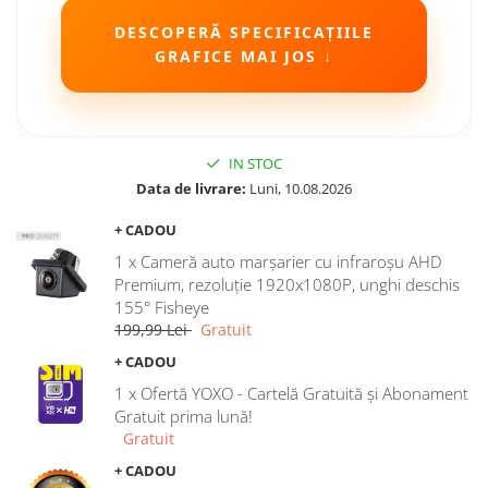
Camere Seat
DESCOPERĂ SPECIFICAȚIILE
GRAFICE MAI JOS ↓
Camere Subaru
Camere Suzuki
IN STOC
Camere Volvo
Data de livrare:
Luni, 10.08.2026
+ CADOU
Camere MAN
1 x Cameră auto marșarier cu infraroșu AHD
Camere înregistrare trafic
Premium, rezoluție 1920x1080P, unghi deschis
155° Fisheye
199,99 Lei
Gratuit
Accesorii multimedia
+ CADOU
Rame adaptoare auto
1 x Ofertă YOXO - Cartelă Gratuită și Abonament
Rame adaptoare auto
Gratuit prima lună!
Gratuit
Rame adaptoare Volkswagen
+ CADOU