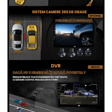
Conectică Opel
Conectică Skoda
Conectică Honda
Conectică BMW
Conectică BMW
Conectică Mercedes Benz
Conectică Chevrolet
Conectică Suzuki
Conectică Renault