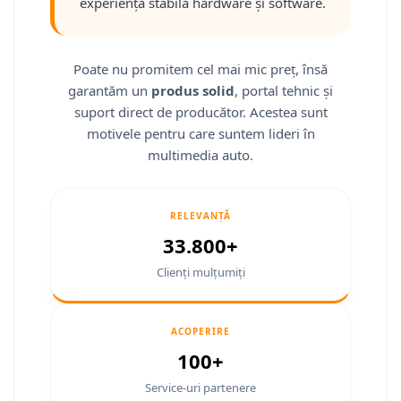
experiență stabilă hardware și software.
Smart
Fiat
Poate nu promitem cel mai mic preț, însă
garantăm un
produs solid
, portal tehnic și
Jeep
suport direct de producător. Acestea sunt
Volvo
motivele pentru care suntem lideri în
multimedia auto.
Iveco
Porsche
RELEVANȚĂ
33.800+
Ssangyong
Clienți mulțumiți
Daihatsu
ACOPERIRE
Navigații universale
100+
Navigații universale 2DIN
Service-uri partenere