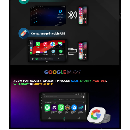
Conectică Volvo
Conectică Smart
Conectică Chrysler
Conectică Land Rover
Conectică Ssangyong
Conectică Hummer