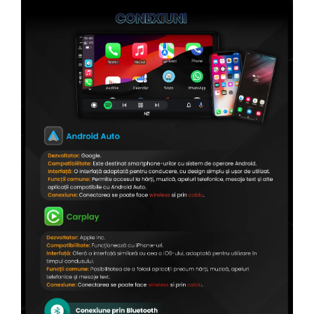
Conectică Citroen
Conectică Peugeot
Conectică Jeep
Conectică Dodge
Conectică Isuzu
Conectică Mazda
Conectică Subaru
Conectică Iveco
Conectică Iveco
Conectică Dacia