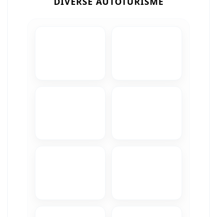
DIVERSE AUTOTURISME
Camere Iveco
Camere Citroen
Camere Peugeot
Camere Fiat
Camere Renault
Camere Dacia
Camere Toyota
Camere Kia
Camere Hyundai
Camere Nissan