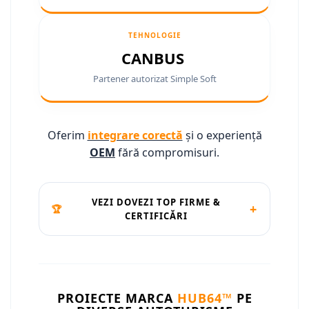
Camere marșarier auto
Camere marșarier auto
TEHNOLOGIE
CANBUS
Camere marșarier universale
Partener autorizat Simple Soft
Camere Skoda
Camere Volkswagen
Oferim
integrare corectă
și o experiență
OEM
fără compromisuri.
Camere Mercedes Benz
Camere Audi
VEZI DOVEZI TOP FIRME &
+
🏆
CERTIFICĂRI
Camere BMW
Camere Ford
Camere Opel
PROIECTE MARCA
HUB64™
PE