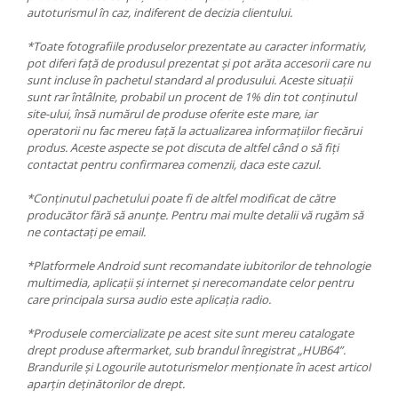
autoturismul în caz, indiferent de decizia clientului.
*Toate fotografiile produselor prezentate au caracter informativ,
pot diferi față de produsul prezentat și pot arăta accesorii care nu
sunt incluse în pachetul standard al produsului. Aceste situații
sunt rar întâlnite, probabil un procent de 1% din tot conținutul
site-ului, însă numărul de produse oferite este mare, iar
operatorii nu fac mereu față la actualizarea informațiilor fiecărui
produs. Aceste aspecte se pot discuta de altfel când o să fiți
contactat pentru confirmarea comenzii, daca este cazul.
*Conținutul pachetului poate fi de altfel modificat de către
producător fără să anunțe. Pentru mai multe detalii vă rugăm să
ne contactați pe email.
*Platformele Android sunt recomandate iubitorilor de tehnologie
multimedia, aplicații și internet și nerecomandate celor pentru
care principala sursa audio este aplicația radio.
*Produsele comercializate pe acest site sunt mereu catalogate
drept produse aftermarket, sub brandul înregistrat „HUB64”.
Brandurile și Logourile autoturismelor menționate în acest articol
aparțin deținătorilor de drept.