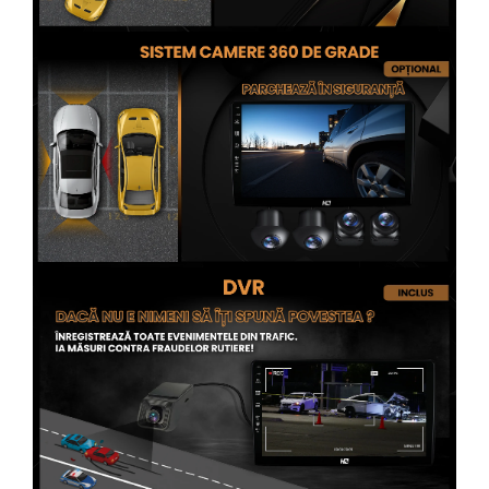
Conectică Opel
Conectică Skoda
Conectică Honda
Conectică BMW
Conectică BMW
Conectică Mercedes Benz
Conectică Chevrolet
Conectică Suzuki
Conectică Renault