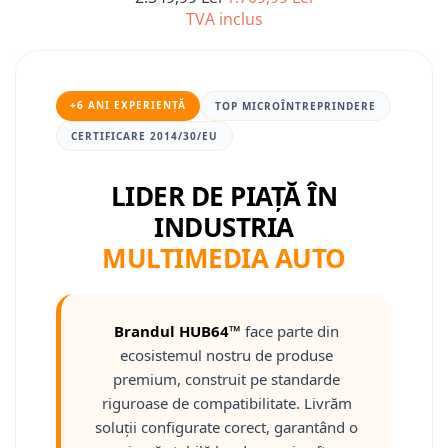
TVA inclus
Nissan
Mitsubishi
+6 ANI EXPERIENȚĂ
TOP MICROÎNTREPRINDERE
Land Rover
CERTIFICARE 2014/30/EU
Mazda
LIDER DE PIAȚĂ ÎN
INDUSTRIA
Honda
MULTIMEDIA AUTO
Citroen
Isuzu
Brandul HUB64™
face parte din
ecosistemul nostru de produse
Chrysler
premium, construit pe standarde
riguroase de compatibilitate. Livrăm
Subaru
soluții configurate corect, garantând o