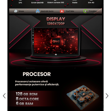
Rame adaptoare Alfa Romeo
Rame adaptoare Nissan
Rame adaptoare Fiat
Rame adaptoare Hyundai
Rame adaptoare Chevrolet
Rame adaptoare Mitsubishi
Rame adaptoare Jeep
Rame adaptoare Chrysler
Rame adaptoare Dodge
Rame adaptoare Isuzu