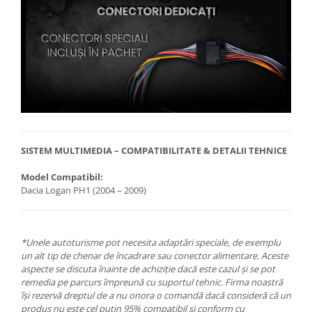
SISTEM MULTIMEDIA – COMPATIBILITATE & DETALII TEHNICE
Model Compatibil:
Dacia Logan PH1 (2004 – 2009)
*Unele autoturisme pot necesita adaptări speciale, de exemplu
un alt tip de chenar de încadrare sau conector alimentare. Aceste
aspecte se discuta înainte de achiziție dacă este cazul și se pot
remedia pe parcurs împreună cu suportul tehnic. Firma noastră
își rezervă dreptul de a nu onora o comandă dacă consideră că un
produs nu este cel puțin 95% compatibil și conform cu