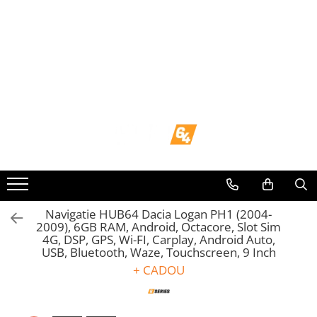
Toate Produsele
Navigații dedicate
Navigatii Dedicate
BMW
Volkswagen
Audi
Navigatie HUB64 Dacia Logan PH1 (2004-
2009), 6GB RAM, Android, Octacore, Slot Sim
4G, DSP, GPS, Wi-FI, Carplay, Android Auto,
Mercedes Benz
USB, Bluetooth, Waze, Touchscreen, 9 Inch
+ CADOU
Ford
Skoda