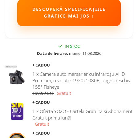
Camere Seat
DESCOPERĂ SPECIFICAȚIILE
GRAFICE MAI JOS ↓
Camere Subaru
Camere Suzuki
IN STOC
Camere Volvo
Data de livrare:
maine, 11.08.2026
+ CADOU
Camere MAN
1 x Cameră auto marșarier cu infraroșu AHD
Camere înregistrare trafic
Premium, rezoluție 1920x1080P, unghi deschis
155° Fisheye
199,99 Lei
Gratuit
Accesorii multimedia
+ CADOU
Rame adaptoare auto
1 x Ofertă YOXO - Cartelă Gratuită și Abonament
Rame adaptoare auto
Gratuit prima lună!
Gratuit
Rame adaptoare Volkswagen
+ CADOU