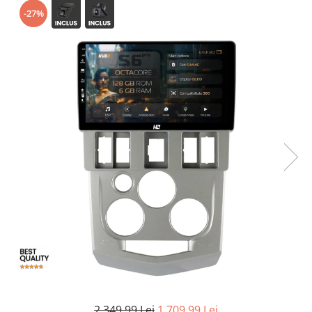
-27%
Opel
Dacia
Peugeot
Hyundai
Toyota
Seat
Kia
Chevrolet
Suzuki
2.349,99 Lei
1.709,99 Lei
Renault