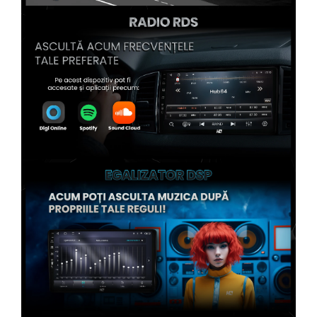
Conectică Kia
Conectică Hyundai
Conectică Mitsubishi
Conectică Seat
Conectică Porsche
Conectică Toyota
Conectică Daihatsu
Conectică Alfa Romeo
Conectică Nissan
Conectică Fiat