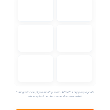
Camere Alfa Romeo
Camere Honda
Camere Chevrolet
Camere Jaguar
Camere Jeep
Camere Land Rover
Camere Lexus
Camere Mazda
*Imaginile exemplifică montaje reale HUB64™. Configurația finală
Camere Mitsubishi
este adaptată autoturismului dumneavoastră.
Camere Porsche