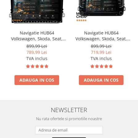
Navigatie HUB64
Navigatie HUB64
Volkswagen, Skoda, Seat,
Volkswagen, Skoda, Seat,
2GB RAM, Android, GPS, Wi-
2GB RAM, Android, GPS, Wi-
899,99 Lei
899,99 Lei
FI, Carplay, Android Auto,
FI, Carplay, Android Auto,
789,99 Lei
719,99 Lei
USB, Bluetooth, Radio,
USB, Bluetooth, Radio,
TVA inclus
TVA inclus
Waze, Touchscreen, 9 inch
Waze, Touchscreen, 7 inch
ADAUGA IN COS
ADAUGA IN COS
NEWSLETTER
Nu rata ofertele si promotiile noastre