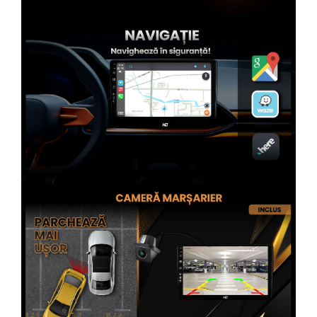
Rame adaptoare Subaru
Rame adaptoare Iveco
Rame adaptoare Smart
Rame adaptoare Land Rover
Rame adaptoare Ssangyong
Rame adaptoare Hummer
Conectica Auto
Conectica Auto
Conectică Audi
Conectică Ford
Conectică Volkswagen