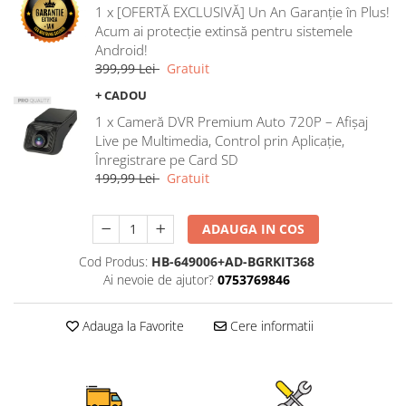
1 x [OFERTĂ EXCLUSIVĂ] Un An Garanție în Plus!
Rame adaptoare Ford
Acum ai protecție extinsă pentru sistemele
Android!
Rame adaptoare M-Benz
399,99 Lei
Gratuit
+ CADOU
Rame adaptoare Opel
1 x Cameră DVR Premium Auto 720P – Afișaj
Live pe Multimedia, Control prin Aplicație,
Rame adaptoare Skoda
Înregistrare pe Card SD
199,99 Lei
Gratuit
Rame adaptoare Suzuki
ADAUGA IN COS
Rame adaptoare Dacia
Cod Produs:
HB-649006+AD-BGRKIT368
Rame adaptoare Audi
Ai nevoie de ajutor?
0753769846
Rame adaptoare BMW
Adauga la Favorite
Cere informatii
Rame adaptoare Seat
Rame adaptoare Renault