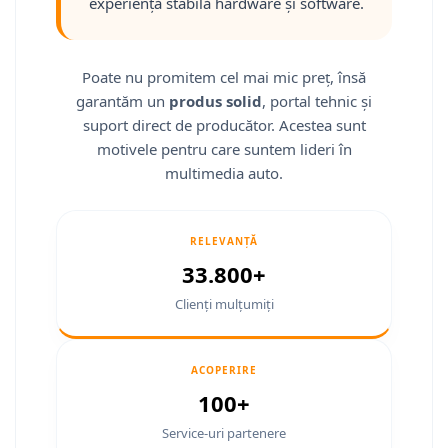
experiență stabilă hardware și software.
Smart
Fiat
Poate nu promitem cel mai mic preț, însă
garantăm un
produs solid
, portal tehnic și
Jeep
suport direct de producător. Acestea sunt
Volvo
motivele pentru care suntem lideri în
multimedia auto.
Iveco
Porsche
RELEVANȚĂ
33.800+
Ssangyong
Clienți mulțumiți
Daihatsu
ACOPERIRE
Navigații universale
100+
Navigații universale 2DIN
Service-uri partenere