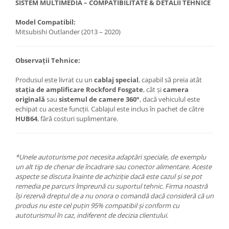
SISTEM MULTIMEDIA – COMPATIBILITATE & DETALII TEHNICE
Model Compatibil:
Mitsubishi Outlander (2013 – 2020)
Observații Tehnice:
Produsul este livrat cu un
cablaj special
, capabil să preia atât
stația de amplificare Rockford Fosgate
, cât și
camera
originală
sau
sistemul de camere 360°
, dacă vehiculul este
echipat cu aceste funcții. Cablajul este inclus în pachet de către
HUB64
, fără costuri suplimentare.
*Unele autoturisme pot necesita adaptări speciale, de exemplu
un alt tip de chenar de încadrare sau conector alimentare. Aceste
aspecte se discuta înainte de achiziție dacă este cazul și se pot
remedia pe parcurs împreună cu suportul tehnic. Firma noastră
își rezervă dreptul de a nu onora o comandă dacă consideră că un
produs nu este cel puțin 95% compatibil și conform cu
autoturismul în caz, indiferent de decizia clientului.