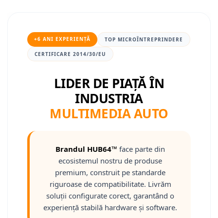
Mitsubishi
Camere Nissan
Rame adaptoare Daihatsu
Conectică Toyota
Land Rover
Camere Alfa Romeo
Rame adaptoare Mazda
Conectică Daihatsu
+6 ANI EXPERIENȚĂ
TOP MICROÎNTREPRINDERE
CERTIFICARE 2014/30/EU
Mazda
Camere Honda
Rame adaptoare Kia
Conectică Alfa Romeo
LIDER DE PIAȚĂ ÎN
Honda
Camere Chevrolet
Rame adaptoare Alfa Romeo
Conectică Nissan
INDUSTRIA
Citroen
Camere Jaguar
Rame adaptoare Nissan
Conectică Fiat
MULTIMEDIA AUTO
Isuzu
Camere Jeep
Rame adaptoare Fiat
Conectică Citroen
Brandul HUB64™
face parte din
Chrysler
Camere Land Rover
Rame adaptoare Hyundai
Conectică Peugeot
ecosistemul nostru de produse
premium, construit pe standarde
Subaru
Camere Lexus
Rame adaptoare Chevrolet
Conectică Jeep
riguroase de compatibilitate. Livrăm
soluții configurate corect, garantând o
Smart
Camere Mazda
Rame adaptoare Mitsubishi
Conectică Dodge
experiență stabilă hardware și software.