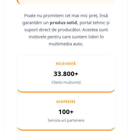
Fiat
Camere Mitsubishi
Rame adaptoare Jeep
Conectică Isuzu
Jeep
Camere Porsche
Rame adaptoare Chrysler
Conectică Mazda
Poate nu promitem cel mai mic preț, însă
garantăm un
produs solid
, portal tehnic și
Volvo
Camere Seat
Rame adaptoare Dodge
Conectică Subaru
suport direct de producător. Acestea sunt
motivele pentru care suntem lideri în
Iveco
Camere Subaru
Rame adaptoare Isuzu
Conectică Iveco
multimedia auto.
Porsche
Camere Suzuki
Rame adaptoare Subaru
Conectică Iveco
RELEVANȚĂ
Ssangyong
Camere Volvo
Rame adaptoare Iveco
Conectică Dacia
33.800+
Daihatsu
Camere MAN
Rame adaptoare Smart
Conectică Volvo
Clienți mulțumiți
Rame adaptoare Land Rover
Conectică Smart
ACOPERIRE
Rame adaptoare Ssangyong
Conectică Chrysler
100+
Service-uri partenere
Rame adaptoare Hummer
Conectică Land Rover