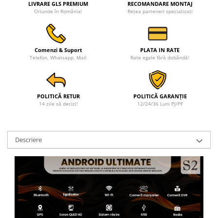
LIVRARE GLS PREMIUM
RECOMANDARE MONTAJ
Oriunde în România!
Rețea parteneri specializați
Comenzi & Suport
PLATA IN RATE
Telefon, Whatsapp, Mail
Rate egale fără dobândă!
POLITICĂ RETUR
POLITICĂ GARANȚIE
14 zile să decizi!
12/24/36 Luni PJ/PF
Descriere