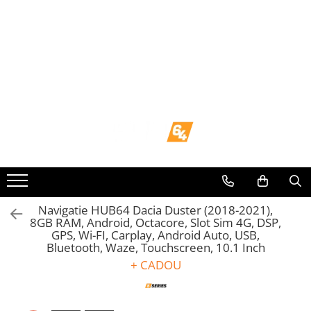
Toate Produsele
Navigații dedicate
Navigatii Dedicate
BMW
Volkswagen
Audi
Navigatie HUB64 Dacia Duster (2018-2021),
8GB RAM, Android, Octacore, Slot Sim 4G, DSP,
GPS, Wi-FI, Carplay, Android Auto, USB,
Mercedes Benz
Bluetooth, Waze, Touchscreen, 10.1 Inch
+ CADOU
Ford
Skoda