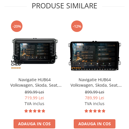
PRODUSE SIMILARE
-20%
-12%
Navigatie HUB64
Navigatie HUB64
Volkswagen, Skoda, Seat,
Volkswagen, Skoda, Seat,
2GB RAM, Android, GPS, Wi-
2GB RAM, Android, GPS, Wi-
899,99 Lei
899,99 Lei
FI, Carplay, Android Auto,
FI, Carplay, Android Auto,
719,99 Lei
789,99 Lei
USB, Bluetooth, Radio,
USB, Bluetooth, Radio,
TVA inclus
TVA inclus
Waze, Touchscreen, 7 inch
Waze, Touchscreen, 9 inch
ADAUGA IN COS
ADAUGA IN COS