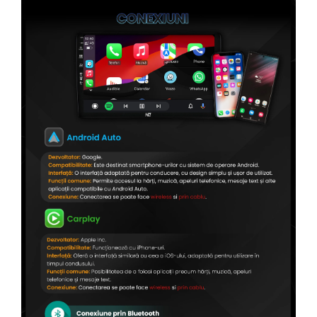
Conectică Citroen
Conectică Peugeot
Conectică Jeep
Conectică Dodge
Conectică Isuzu
Conectică Mazda
Conectică Subaru
Conectică Iveco
Conectică Iveco
Conectică Dacia