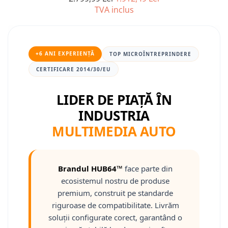
TVA inclus
Nissan
Mitsubishi
+6 ANI EXPERIENȚĂ
TOP MICROÎNTREPRINDERE
Land Rover
CERTIFICARE 2014/30/EU
Mazda
LIDER DE PIAȚĂ ÎN
INDUSTRIA
Honda
MULTIMEDIA AUTO
Citroen
Isuzu
Brandul HUB64™
face parte din
ecosistemul nostru de produse
Chrysler
premium, construit pe standarde
riguroase de compatibilitate. Livrăm
Subaru
soluții configurate corect, garantând o