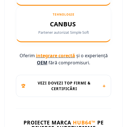
Camere marșarier auto
Camere marșarier auto
TEHNOLOGIE
CANBUS
Camere marșarier universale
Partener autorizat Simple Soft
Camere Skoda
Camere Volkswagen
Oferim
integrare corectă
și o experiență
OEM
fără compromisuri.
Camere Mercedes Benz
Camere Audi
VEZI DOVEZI TOP FIRME &
+
🏆
CERTIFICĂRI
Camere BMW
Camere Ford
Camere Opel
PROIECTE MARCA
HUB64™
PE