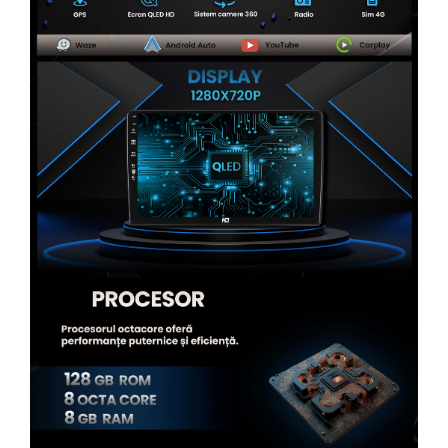
Rame adaptoare Alfa Romeo
Rame adaptoare Nissan
Rame adaptoare Fiat
Rame adaptoare Hyundai
Rame adaptoare Chevrolet
Rame adaptoare Mitsubishi
Rame adaptoare Jeep
Rame adaptoare Chrysler
Rame adaptoare Dodge
Rame adaptoare Isuzu