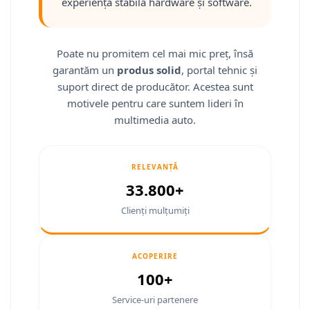
experiență stabilă hardware și software.
Smart
Fiat
Poate nu promitem cel mai mic preț, însă
garantăm un
produs solid
, portal tehnic și
Jeep
suport direct de producător. Acestea sunt
Volvo
motivele pentru care suntem lideri în
multimedia auto.
Iveco
Porsche
RELEVANȚĂ
33.800+
Ssangyong
Clienți mulțumiți
Daihatsu
ACOPERIRE
Navigații universale
100+
Navigații universale 2DIN
Service-uri partenere