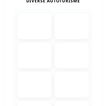
DIVERSE AUTOTURISME
Camere Iveco
Camere Citroen
Camere Peugeot
Camere Fiat
Camere Renault
Camere Dacia
Camere Toyota
Camere Kia
Camere Hyundai
Camere Nissan