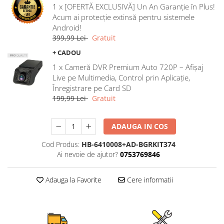
1 x [OFERTĂ EXCLUSIVĂ] Un An Garanție în Plus!
Rame adaptoare Ford
Acum ai protecție extinsă pentru sistemele
Android!
Rame adaptoare M-Benz
399,99 Lei
Gratuit
+ CADOU
Rame adaptoare Opel
1 x Cameră DVR Premium Auto 720P – Afișaj
Live pe Multimedia, Control prin Aplicație,
Rame adaptoare Skoda
Înregistrare pe Card SD
199,99 Lei
Gratuit
Rame adaptoare Suzuki
ADAUGA IN COS
Rame adaptoare Dacia
Cod Produs:
HB-6410008+AD-BGRKIT374
Rame adaptoare Audi
Ai nevoie de ajutor?
0753769846
Rame adaptoare BMW
Adauga la Favorite
Cere informatii
Rame adaptoare Seat
Rame adaptoare Renault