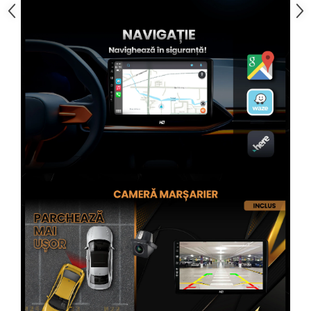
Rame adaptoare Subaru
Rame adaptoare Iveco
Rame adaptoare Smart
Rame adaptoare Land Rover
Rame adaptoare Ssangyong
Rame adaptoare Hummer
Conectica Auto
Conectica Auto
Conectică Audi
Conectică Ford
Conectică Volkswagen