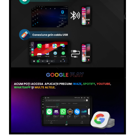
Conectică Volvo
Conectică Smart
Conectică Chrysler
Conectică Land Rover
Conectică Ssangyong
Conectică Hummer