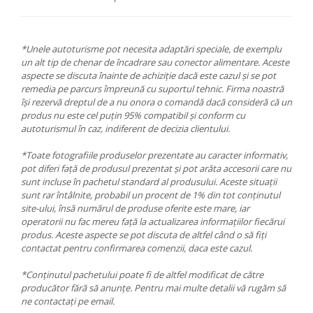
*Unele autoturisme pot necesita adaptări speciale, de exemplu
un alt tip de chenar de încadrare sau conector alimentare. Aceste
aspecte se discuta înainte de achiziție dacă este cazul și se pot
remedia pe parcurs împreună cu suportul tehnic. Firma noastră
își rezervă dreptul de a nu onora o comandă dacă consideră că un
produs nu este cel puțin 95% compatibil și conform cu
autoturismul în caz, indiferent de decizia clientului.
*Toate fotografiile produselor prezentate au caracter informativ,
pot diferi față de produsul prezentat și pot arăta accesorii care nu
sunt incluse în pachetul standard al produsului. Aceste situații
sunt rar întâlnite, probabil un procent de 1% din tot conținutul
site-ului, însă numărul de produse oferite este mare, iar
operatorii nu fac mereu față la actualizarea informațiilor fiecărui
produs. Aceste aspecte se pot discuta de altfel când o să fiți
contactat pentru confirmarea comenzii, daca este cazul.
*Conținutul pachetului poate fi de altfel modificat de către
producător fără să anunțe. Pentru mai multe detalii vă rugăm să
ne contactați pe email.