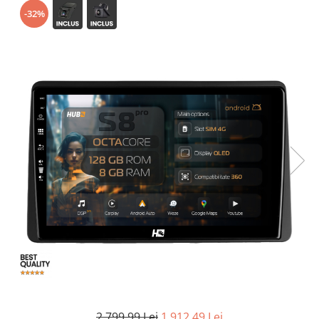
-32%
Opel
Dacia
Peugeot
Hyundai
Toyota
Seat
Kia
Chevrolet
Suzuki
2.799,99 Lei
1.912,49 Lei
Renault