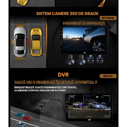
Conectică Opel
Conectică Skoda
Conectică Honda
Conectică BMW
Conectică BMW
Conectică Mercedes Benz
Conectică Chevrolet
Conectică Suzuki
Conectică Renault