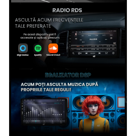
Conectică Kia
Conectică Hyundai
Conectică Mitsubishi
Conectică Seat
Conectică Porsche
Conectică Toyota
Conectică Daihatsu
Conectică Alfa Romeo
Conectică Nissan
Conectică Fiat