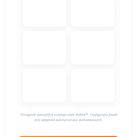
Camere Alfa Romeo
Camere Honda
Camere Chevrolet
Camere Jaguar
Camere Jeep
Camere Land Rover
Camere Lexus
Camere Mazda
*Imaginile exemplifică montaje reale HUB64™. Configurația finală
Camere Mitsubishi
este adaptată autoturismului dumneavoastră.
Camere Porsche