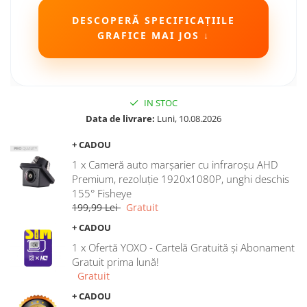
Camere Seat
DESCOPERĂ SPECIFICAȚIILE
GRAFICE MAI JOS ↓
Camere Subaru
Camere Suzuki
IN STOC
Camere Volvo
Data de livrare:
Luni, 10.08.2026
+ CADOU
Camere MAN
1 x Cameră auto marșarier cu infraroșu AHD
Camere înregistrare trafic
Premium, rezoluție 1920x1080P, unghi deschis
155° Fisheye
199,99 Lei
Gratuit
Accesorii multimedia
+ CADOU
Rame adaptoare auto
1 x Ofertă YOXO - Cartelă Gratuită și Abonament
Rame adaptoare auto
Gratuit prima lună!
Gratuit
Rame adaptoare Volkswagen
+ CADOU