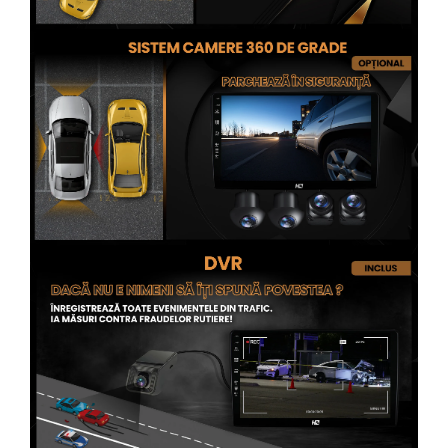
Conectică Opel
Conectică Skoda
Conectică Honda
Conectică BMW
Conectică BMW
Conectică Mercedes Benz
Conectică Chevrolet
Conectică Suzuki
Conectică Renault