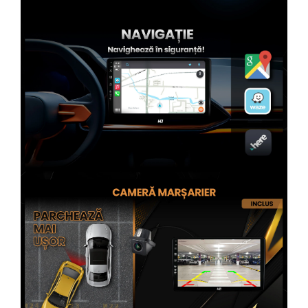
Rame adaptoare Subaru
Rame adaptoare Iveco
Rame adaptoare Smart
Rame adaptoare Land Rover
Rame adaptoare Ssangyong
Rame adaptoare Hummer
Conectica Auto
Conectica Auto
Conectică Audi
Conectică Ford
Conectică Volkswagen