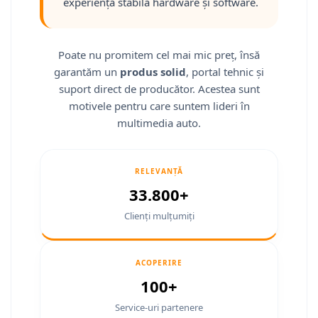
experiență stabilă hardware și software.
Smart
Fiat
Poate nu promitem cel mai mic preț, însă
garantăm un
produs solid
, portal tehnic și
Jeep
suport direct de producător. Acestea sunt
Volvo
motivele pentru care suntem lideri în
multimedia auto.
Iveco
Porsche
RELEVANȚĂ
33.800+
Ssangyong
Clienți mulțumiți
Daihatsu
ACOPERIRE
Navigații universale
100+
Navigații universale 2DIN
Service-uri partenere