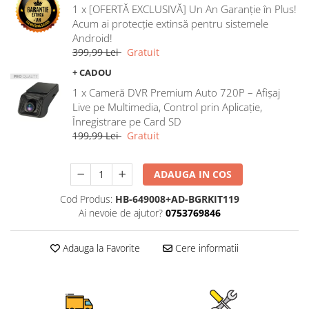
1 x [OFERTĂ EXCLUSIVĂ] Un An Garanție în Plus!
Rame adaptoare Ford
Acum ai protecție extinsă pentru sistemele
Android!
Rame adaptoare M-Benz
399,99 Lei
Gratuit
+ CADOU
Rame adaptoare Opel
1 x Cameră DVR Premium Auto 720P – Afișaj
Live pe Multimedia, Control prin Aplicație,
Rame adaptoare Skoda
Înregistrare pe Card SD
199,99 Lei
Gratuit
Rame adaptoare Suzuki
ADAUGA IN COS
Rame adaptoare Dacia
Cod Produs:
HB-649008+AD-BGRKIT119
Rame adaptoare Audi
Ai nevoie de ajutor?
0753769846
Rame adaptoare BMW
Adauga la Favorite
Cere informatii
Rame adaptoare Seat
Rame adaptoare Renault