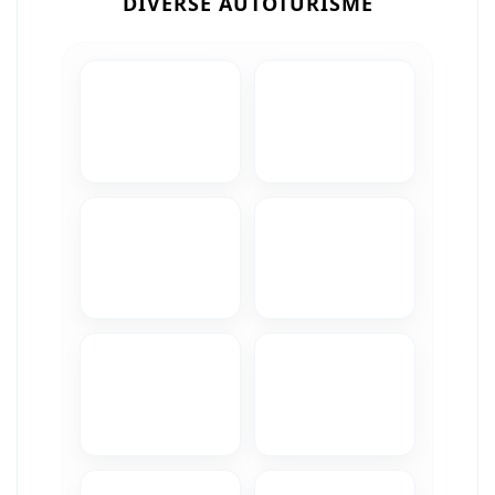
DIVERSE AUTOTURISME
Camere Iveco
Camere Citroen
Camere Peugeot
Camere Fiat
Camere Renault
Camere Dacia
Camere Toyota
Camere Kia
Camere Hyundai
Camere Nissan