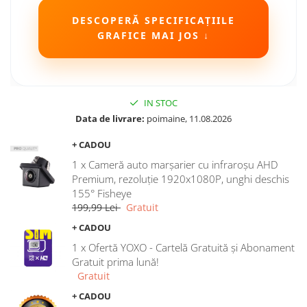
Camere Seat
DESCOPERĂ SPECIFICAȚIILE
GRAFICE MAI JOS ↓
Camere Subaru
Camere Suzuki
IN STOC
Camere Volvo
Data de livrare:
poimaine, 11.08.2026
+ CADOU
Camere MAN
1 x Cameră auto marșarier cu infraroșu AHD
Camere înregistrare trafic
Premium, rezoluție 1920x1080P, unghi deschis
155° Fisheye
199,99 Lei
Gratuit
Accesorii multimedia
+ CADOU
Rame adaptoare auto
1 x Ofertă YOXO - Cartelă Gratuită și Abonament
Rame adaptoare auto
Gratuit prima lună!
Gratuit
Rame adaptoare Volkswagen
+ CADOU