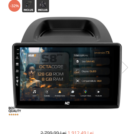
-32%
Opel
Dacia
Peugeot
Hyundai
Toyota
Seat
Kia
Chevrolet
Suzuki
2.799,99 Lei
1.912,49 Lei
Renault