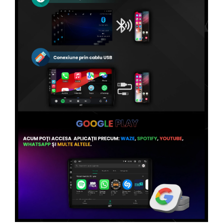
Conectică Volvo
Conectică Smart
Conectică Chrysler
Conectică Land Rover
Conectică Ssangyong
Conectică Hummer