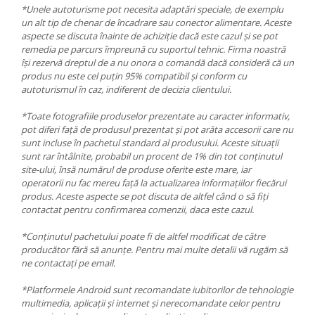
*Unele autoturisme pot necesita adaptări speciale, de exemplu
un alt tip de chenar de încadrare sau conector alimentare. Aceste
aspecte se discuta înainte de achiziție dacă este cazul și se pot
remedia pe parcurs împreună cu suportul tehnic. Firma noastră
își rezervă dreptul de a nu onora o comandă dacă consideră că un
produs nu este cel puțin 95% compatibil și conform cu
autoturismul în caz, indiferent de decizia clientului.
*Toate fotografiile produselor prezentate au caracter informativ,
pot diferi față de produsul prezentat și pot arăta accesorii care nu
sunt incluse în pachetul standard al produsului. Aceste situații
sunt rar întâlnite, probabil un procent de 1% din tot conținutul
site-ului, însă numărul de produse oferite este mare, iar
operatorii nu fac mereu față la actualizarea informațiilor fiecărui
produs. Aceste aspecte se pot discuta de altfel când o să fiți
contactat pentru confirmarea comenzii, daca este cazul.
*Conținutul pachetului poate fi de altfel modificat de către
producător fără să anunțe. Pentru mai multe detalii vă rugăm să
ne contactați pe email.
*Platformele Android sunt recomandate iubitorilor de tehnologie
multimedia, aplicații și internet și nerecomandate celor pentru