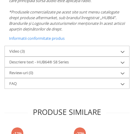
care principala sursa audio este aplicația radio.
*Produsele comercializate pe acest site sunt mereu catalogate
drept produse aftermarket, sub brandul înregistrat „HUB64”.
Brandurile și Logourile autoturismelor menționate în acest articol
aparțin deținătorilor de drept.
Informatii conformitate produs
Video
(3)
Descriere text - HUB64® S8 Series
Review-uri
(0)
FAQ
PRODUSE SIMILARE
-12%
-20%