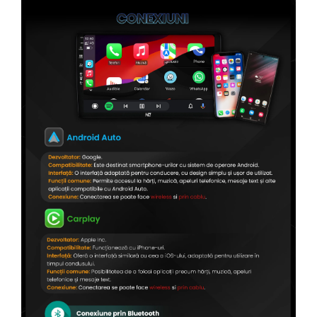
Conectică Citroen
Conectică Peugeot
Conectică Jeep
Conectică Dodge
Conectică Isuzu
Conectică Mazda
Conectică Subaru
Conectică Iveco
Conectică Iveco
Conectică Dacia