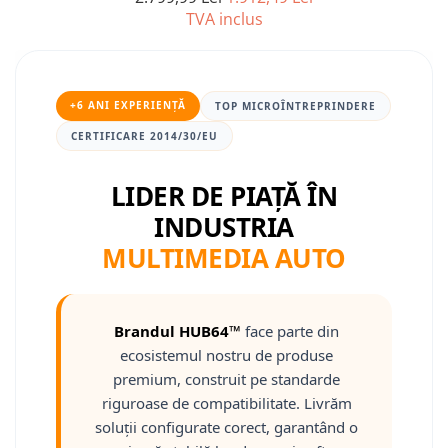
TVA inclus
Nissan
Mitsubishi
+6 ANI EXPERIENȚĂ
TOP MICROÎNTREPRINDERE
Land Rover
CERTIFICARE 2014/30/EU
Mazda
LIDER DE PIAȚĂ ÎN
INDUSTRIA
Honda
MULTIMEDIA AUTO
Citroen
Isuzu
Brandul HUB64™
face parte din
ecosistemul nostru de produse
Chrysler
premium, construit pe standarde
riguroase de compatibilitate. Livrăm
Subaru
soluții configurate corect, garantând o