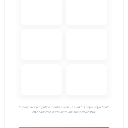
Camere Alfa Romeo
Camere Honda
Camere Chevrolet
Camere Jaguar
Camere Jeep
Camere Land Rover
Camere Lexus
Camere Mazda
*Imaginile exemplifică montaje reale HUB64™. Configurația finală
Camere Mitsubishi
este adaptată autoturismului dumneavoastră.
Camere Porsche