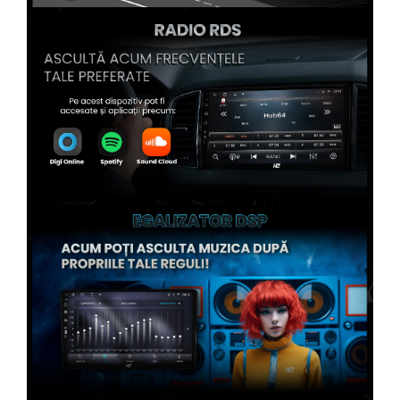
Conectică Kia
Conectică Hyundai
Conectică Mitsubishi
Conectică Seat
Conectică Porsche
Conectică Toyota
Conectică Daihatsu
Conectică Alfa Romeo
Conectică Nissan
Conectică Fiat