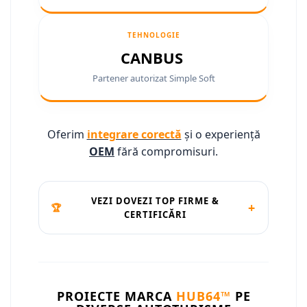
Camere marșarier auto
Camere marșarier auto
TEHNOLOGIE
CANBUS
Camere marșarier universale
Partener autorizat Simple Soft
Camere Skoda
Camere Volkswagen
Oferim
integrare corectă
și o experiență
OEM
fără compromisuri.
Camere Mercedes Benz
Camere Audi
VEZI DOVEZI TOP FIRME &
+
🏆
CERTIFICĂRI
Camere BMW
Camere Ford
Camere Opel
PROIECTE MARCA
HUB64™
PE