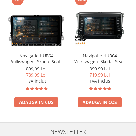
Navigatie HUB64
Navigatie HUB64
Volkswagen, Skoda, Seat,
Volkswagen, Skoda, Seat,
2GB RAM, Android, GPS, Wi-
2GB RAM, Android, GPS, Wi-
899,99 Lei
899,99 Lei
FI, Carplay, Android Auto,
FI, Carplay, Android Auto,
789,99 Lei
719,99 Lei
USB, Bluetooth, Radio,
USB, Bluetooth, Radio,
TVA inclus
TVA inclus
Waze, Touchscreen, 9 inch
Waze, Touchscreen, 7 inch
ADAUGA IN COS
ADAUGA IN COS
NEWSLETTER