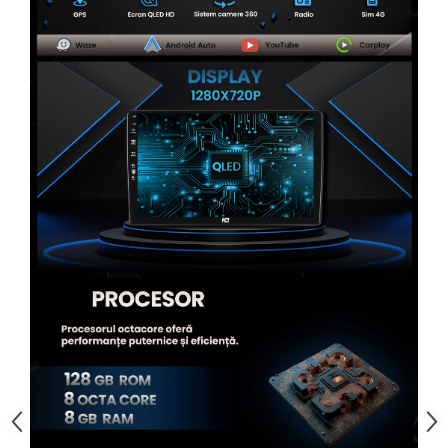
Rame adaptoare Alfa Romeo
Rame adaptoare Nissan
Rame adaptoare Fiat
Rame adaptoare Hyundai
Rame adaptoare Chevrolet
Rame adaptoare Mitsubishi
Rame adaptoare Jeep
Rame adaptoare Chrysler
Rame adaptoare Dodge
Rame adaptoare Isuzu