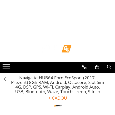
Toate Produsele
Navigații dedicate
Navigatii Dedicate
BMW
Volkswagen
Audi
Navigatie HUB64 Ford EcoSport (2017-
Prezent) 8GB RAM, Android, Octacore, Slot Sim
4G, DSP, GPS, Wi-FI, Carplay, Android Auto,
Mercedes Benz
USB, Bluetooth, Waze, Touchscreen, 9 Inch
+ CADOU
Ford
Skoda