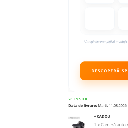
*Imaginile exemplifică montaje 
DESCOPERĂ SPE
IN STOC
Data de livrare:
Marti, 11.08.2026
+ CADOU
1 x Cameră auto 