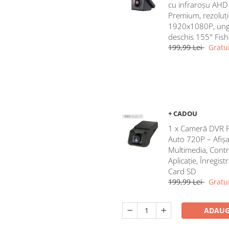
cu infraroșu AHD
Premium, rezoluți
1920x1080P, ung
deschis 155° Fis
199,99 Lei
Gratui
+ CADOU
1 x Cameră DVR 
Auto 720P – Afișa
Multimedia, Contr
Aplicație, Înregist
Card SD
199,99 Lei
Gratui
ADAUG