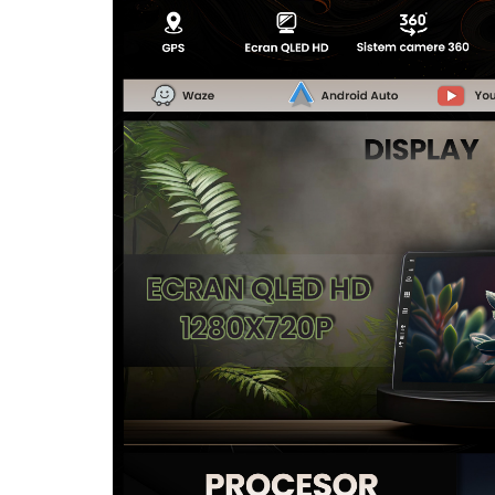
Camere Seat
Camere Subaru
Camere Suzuki
Camere Volvo
Camere MAN
Camere înregistrare trafic
Accesorii multimedia
Rame adaptoare auto
Rame adaptoare auto
Rame adaptoare Volkswagen