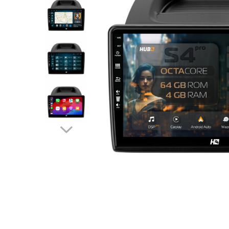
Opel
Dacia
Peugeot
Hyundai
Toyota
Seat
Kia
Chevrolet
Suzuki
Renault