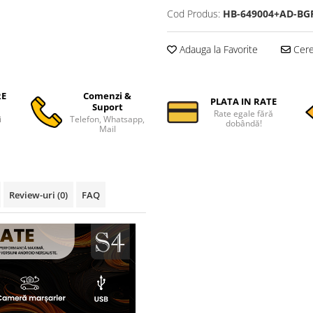
Cod Produs:
HB-649004+AD-BG
Adauga la Favorite
Cere 
RE
Comenzi &
PLATA IN RATE
Suport
Rate egale fără
i
Telefon, Whatsapp,
dobândă!
Mail
Review-uri
(0)
FAQ