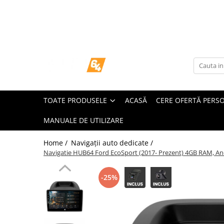
Toate Produsele
Navigații dedicate
Navigatii Dedicate
TOATE PRODUSELE
ACASĂ
CERE OFERTĂ PERS
BMW
MANUALE DE UTILIZARE
Volkswagen
Home /
Navigații auto dedicate /
Audi
Navigatie HUB64 Ford EcoSport (2017- Prezent) 4GB RAM, Andr
Mercedes Benz
-25%
Ford
Skoda