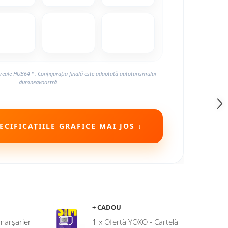
reale HUB64™. Configurația finală este adaptată autoturismului
dumneavoastră.
CIFICAȚIILE GRAFICE MAI JOS ↓
+ CADOU
marșarier
1 x Ofertă YOXO - Cartelă