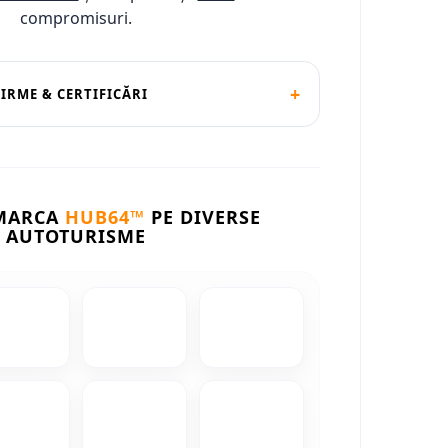
compromisuri.
+
FIRME & CERTIFICĂRI
 MARCA
HUB64™
PE DIVERSE
AUTOTURISME