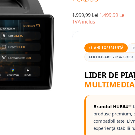
1.999,99 Lei
1.499,99 Lei
TVA inclus
+6 ANI EXPERIENȚĂ
T
CERTIFICARE 2014/30/EU
LIDER DE PIA
MULTIMEDIA
Brandul HUB64™
f
produse premium, c
compatibilitate. Liv
experiență stabilă h