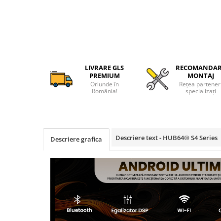
Camere Alfa Romeo
Camere Honda
Camere Chevrolet
LIVRARE GLS
RECOMANDA
PREMIUM
MONTAJ
Camere Jaguar
Oriunde în
Rețea partener
România!
specializați
Camere Jeep
Camere Land Rover
Descriere text - HUB64® S4 Series
Descriere grafica
Camere Lexus
Camere Mazda
Camere Mitsubishi
Camere Porsche