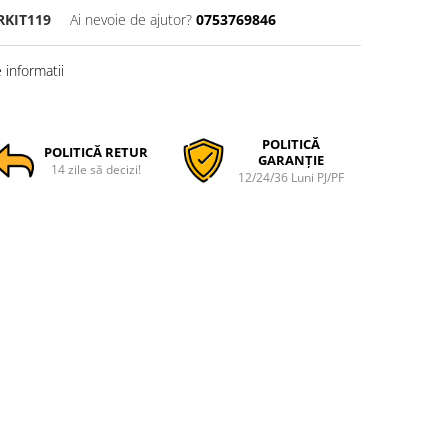
RKIT119
Ai nevoie de ajutor?
0753769846
informatii
POLITICĂ
POLITICĂ RETUR
GARANȚIE
14 zile să decizi!
12/24/36 Luni PJ/PF