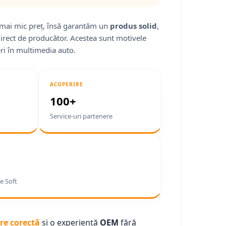
mai mic preț, însă garantăm un
produs solid
,
direct de producător. Acestea sunt motivele
ri în multimedia auto.
ACOPERIRE
100+
Service-uri partenere
e Soft
re corectă
și o experiență
OEM
fără