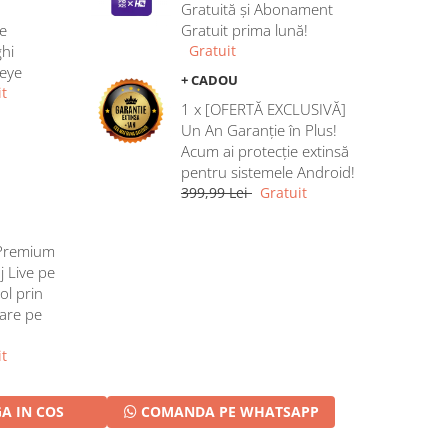
Gratuită și Abonament
e
Gratuit prima lună!
hi
Gratuit
heye
+ CADOU
t
1 x [OFERTĂ EXCLUSIVĂ]
Un An Garanție în Plus!
Acum ai protecție extinsă
pentru sistemele Android!
399,99 Lei
Gratuit
Premium
j Live pe
ol prin
rare pe
t
A IN COS
COMANDA PE WHATSAPP