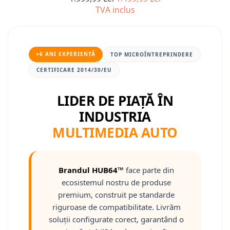
TVA inclus
Nissan
Mitsubishi
+6 ANI EXPERIENȚĂ
TOP MICROÎNTREPRINDERE
Land Rover
CERTIFICARE 2014/30/EU
Mazda
LIDER DE PIAȚĂ ÎN
INDUSTRIA
Honda
MULTIMEDIA AUTO
Citroen
Isuzu
Brandul HUB64™
face parte din
ecosistemul nostru de produse
Chrysler
premium, construit pe standarde
riguroase de compatibilitate. Livrăm
Subaru
soluții configurate corect, garantând o