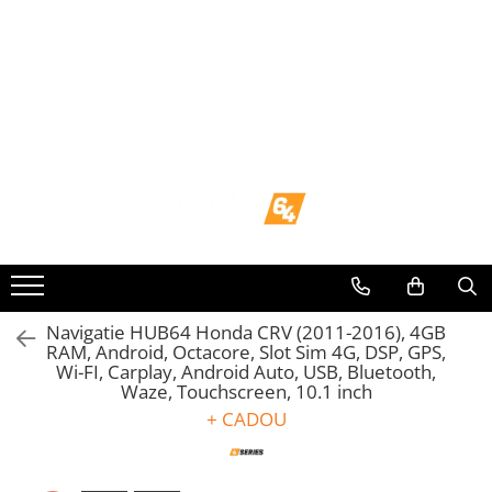
Toate Produsele
Navigații dedicate
Navigatii Dedicate
BMW
Volkswagen
Audi
Navigatie HUB64 Honda CRV (2011-2016), 4GB
RAM, Android, Octacore, Slot Sim 4G, DSP, GPS,
Wi-FI, Carplay, Android Auto, USB, Bluetooth,
Mercedes Benz
Waze, Touchscreen, 10.1 inch
+ CADOU
Ford
Skoda