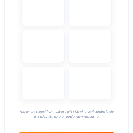
Camere Alfa Romeo
Camere Honda
Camere Chevrolet
Camere Jaguar
Camere Jeep
Camere Land Rover
Camere Lexus
Camere Mazda
*Imaginile exemplifică montaje reale HUB64™. Configurația finală
Camere Mitsubishi
este adaptată autoturismului dumneavoastră.
Camere Porsche