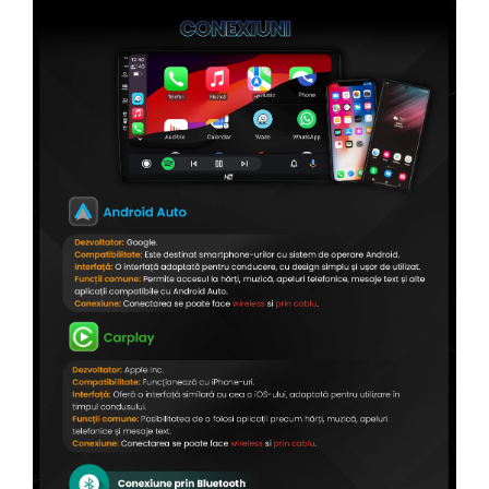
Conectică Citroen
Conectică Peugeot
Conectică Jeep
Conectică Dodge
Conectică Isuzu
Conectică Mazda
Conectică Subaru
Conectică Iveco
Conectică Iveco
Conectică Dacia