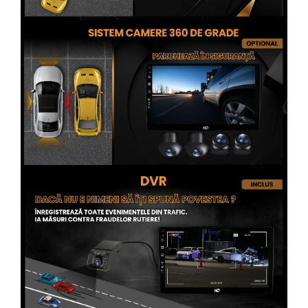
Conectică Opel
Conectică Skoda
Conectică Honda
Conectică BMW
Conectică BMW
Conectică Mercedes Benz
Conectică Chevrolet
Conectică Suzuki
Conectică Renault