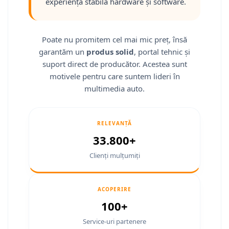
experiență stabilă hardware și software.
Smart
Fiat
Poate nu promitem cel mai mic preț, însă
garantăm un
produs solid
, portal tehnic și
Jeep
suport direct de producător. Acestea sunt
Volvo
motivele pentru care suntem lideri în
multimedia auto.
Iveco
Porsche
RELEVANȚĂ
33.800+
Ssangyong
Clienți mulțumiți
Daihatsu
ACOPERIRE
Navigații universale
100+
Navigații universale 2DIN
Service-uri partenere