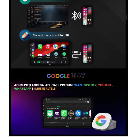
Conectică Volvo
Conectică Smart
Conectică Chrysler
Conectică Land Rover
Conectică Ssangyong
Conectică Hummer