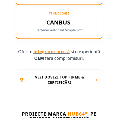
Camere marșarier auto
Camere marșarier auto
TEHNOLOGIE
CANBUS
Camere marșarier universale
Partener autorizat Simple Soft
Camere Skoda
Camere Volkswagen
Oferim
integrare corectă
și o experiență
OEM
fără compromisuri.
Camere Mercedes Benz
Camere Audi
VEZI DOVEZI TOP FIRME &
+
🏆
CERTIFICĂRI
Camere BMW
Camere Ford
Camere Opel
PROIECTE MARCA
HUB64™
PE