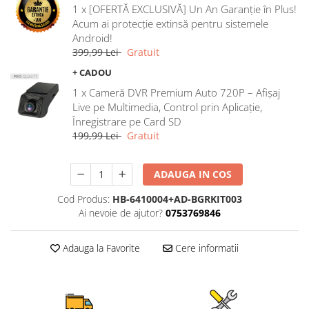
1 x [OFERTĂ EXCLUSIVĂ] Un An Garanție în Plus!
Rame adaptoare Ford
Acum ai protecție extinsă pentru sistemele
Android!
Rame adaptoare M-Benz
399,99 Lei
Gratuit
+ CADOU
Rame adaptoare Opel
1 x Cameră DVR Premium Auto 720P – Afișaj
Live pe Multimedia, Control prin Aplicație,
Rame adaptoare Skoda
Înregistrare pe Card SD
199,99 Lei
Gratuit
Rame adaptoare Suzuki
ADAUGA IN COS
Rame adaptoare Dacia
Cod Produs:
HB-6410004+AD-BGRKIT003
Rame adaptoare Audi
Ai nevoie de ajutor?
0753769846
Rame adaptoare BMW
Adauga la Favorite
Cere informatii
Rame adaptoare Seat
Rame adaptoare Renault