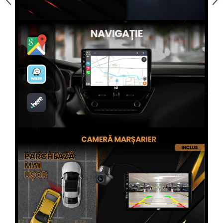
Rame adaptoare Subaru
Rame adaptoare Iveco
Rame adaptoare Smart
Rame adaptoare Land Rover
Rame adaptoare Ssangyong
Rame adaptoare Hummer
Conectica Auto
Conectica Auto
Conectică Audi
Conectică Ford
Conectică Volkswagen