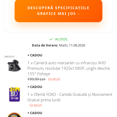
Camere Seat
DESCOPERĂ SPECIFICAȚIILE
GRAFICE MAI JOS ↓
Camere Subaru
Camere Suzuki
IN STOC
Camere Volvo
Data de livrare:
Marti, 11.08.2026
+ CADOU
Camere MAN
1 x Cameră auto marșarier cu infraroșu AHD
Camere înregistrare trafic
Premium, rezoluție 1920x1080P, unghi deschis
155° Fisheye
199,99 Lei
Gratuit
Accesorii multimedia
+ CADOU
Rame adaptoare auto
1 x Ofertă YOXO - Cartelă Gratuită și Abonament
Rame adaptoare auto
Gratuit prima lună!
Gratuit
Rame adaptoare Volkswagen
+ CADOU