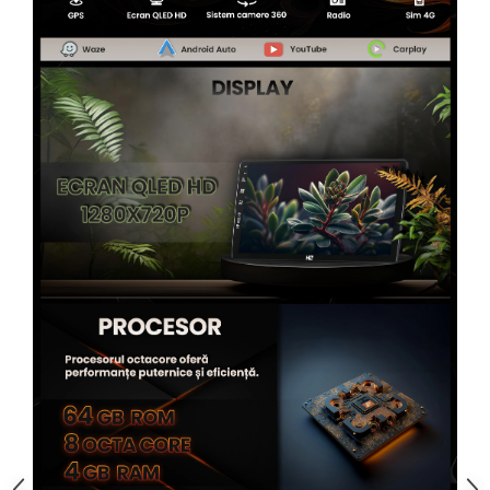
Rame adaptoare Alfa Romeo
Rame adaptoare Nissan
Rame adaptoare Fiat
Rame adaptoare Hyundai
Rame adaptoare Chevrolet
Rame adaptoare Mitsubishi
Rame adaptoare Jeep
Rame adaptoare Chrysler
Rame adaptoare Dodge
Rame adaptoare Isuzu