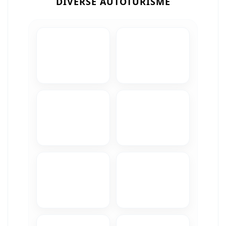
DIVERSE AUTOTURISME
Camere Iveco
Camere Citroen
Camere Peugeot
Camere Fiat
Camere Renault
Camere Dacia
Camere Toyota
Camere Kia
Camere Hyundai
Camere Nissan