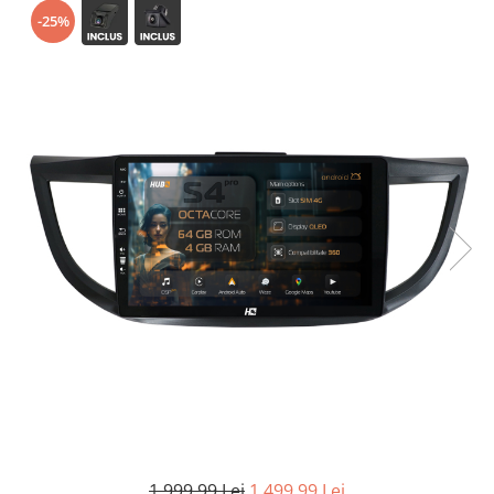
-25%
Opel
Dacia
Peugeot
Hyundai
Toyota
Seat
Kia
Chevrolet
Suzuki
1.999,99 Lei
1.499,99 Lei
Renault