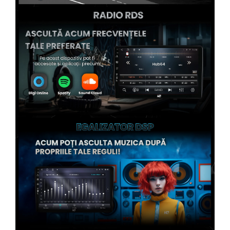
Conectică Kia
Conectică Hyundai
Conectică Mitsubishi
Conectică Seat
Conectică Porsche
Conectică Toyota
Conectică Daihatsu
Conectică Alfa Romeo
Conectică Nissan
Conectică Fiat