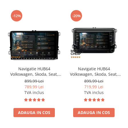
-12%
-20%
Navigatie HUB64
Navigatie HUB64
Volkswagen, Skoda, Seat,
Volkswagen, Skoda, Seat,
2GB RAM, Android, GPS, Wi-
2GB RAM, Android, GPS, Wi-
899,99 Lei
899,99 Lei
FI, Carplay, Android Auto,
FI, Carplay, Android Auto,
789,99 Lei
719,99 Lei
USB, Bluetooth, Radio,
USB, Bluetooth, Radio,
TVA inclus
TVA inclus
Waze, Touchscreen, 9 inch
Waze, Touchscreen, 7 inch
ADAUGA IN COS
ADAUGA IN COS