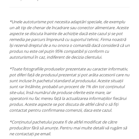
*Unele autoturisme pot necesita adaptări speciale, de exemplu
un alt tip de chenar de încadrare sau conector alimentare. Aceste
aspecte se discuta înainte de achiziție dacă este cazul și se pot
remedia pe parcurs împreună cu suportul tehnic. Firma noastră
își rezervă dreptul de a nu onora o comandă dacă consideră că un
produs nu este cel puțin 95% compatibil și conform cu
autoturismul în caz, indiferent de decizia clientului.
*Toate fotografiile produselor prezentate au caracter informativ,
pot diferi față de produsul prezentat și pot arăta accesorii care nu
sunt incluse în pachetul standard al produsului. Aceste situații
sunt rar întâlnite, probabil un procent de 1% din tot conținutul
site-ului, însă numărul de produse oferite este mare, iar
operatorii nu fac mereu față la actualizarea informațiilor fiecărui
produs. Aceste aspecte se pot discuta de altfel când o să fiți
contactat pentru confirmarea comenzii, daca este cazul.
*Conținutul pachetului poate fi de altfel modificat de către
producător fără să anunțe. Pentru mai multe detalii vă rugăm să
ne contactați pe email.