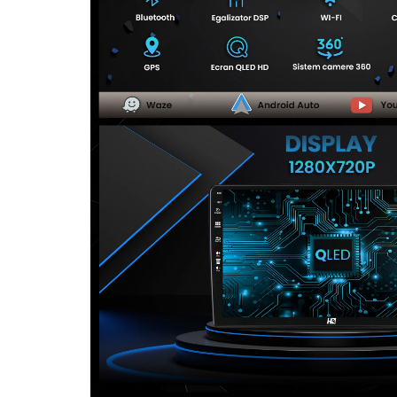
Camere Seat
Camere Subaru
Camere Suzuki
Camere Volvo
Camere MAN
Camere înregistrare trafic
Accesorii multimedia
Rame adaptoare auto
Rame adaptoare auto
Rame adaptoare Volkswagen