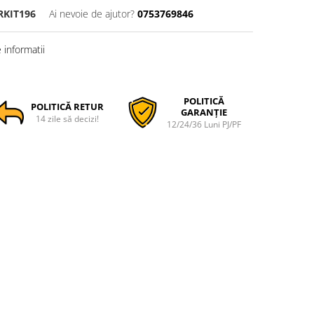
RKIT196
Ai nevoie de ajutor?
0753769846
informatii
POLITICĂ
POLITICĂ RETUR
GARANȚIE
14 zile să decizi!
12/24/36 Luni PJ/PF