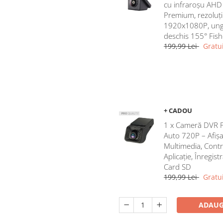
cu infraroșu AHD
Premium, rezoluți
1920x1080P, ung
deschis 155° Fis
199,99 Lei
Gratui
+ CADOU
1 x Cameră DVR 
Auto 720P – Afișa
Multimedia, Contr
Aplicație, Înregist
Card SD
199,99 Lei
Gratui
ADAUG