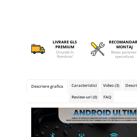
Camere Alfa Romeo
Camere Honda
Camere Chevrolet
LIVRARE GLS
RECOMANDA
PREMIUM
MONTAJ
Camere Jaguar
Oriunde în
Rețea partener
România!
specializați
Camere Jeep
Camere Land Rover
Caracteristici
Video
(3)
Descri
Descriere grafica
Camere Lexus
Review-uri
(0)
FAQ
Camere Mazda
Camere Mitsubishi
Camere Porsche