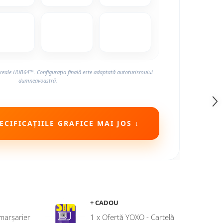
reale HUB64™. Configurația finală este adaptată autoturismului
dumneavoastră.
CIFICAȚIILE GRAFICE MAI JOS ↓
+ CADOU
marșarier
1 x Ofertă YOXO - Cartelă