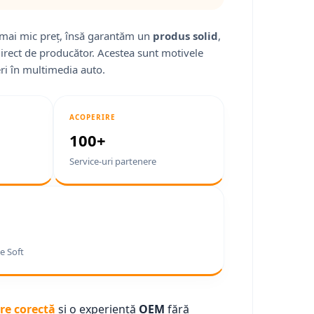
mai mic preț, însă garantăm un
produs solid
,
direct de producător. Acestea sunt motivele
ri în multimedia auto.
ACOPERIRE
100+
Service-uri partenere
e Soft
re corectă
și o experiență
OEM
fără