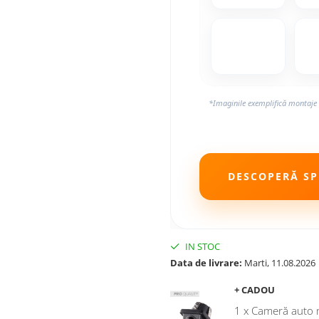
*Imaginile exemplifică montaje 
DESCOPERĂ SPE
IN STOC
Data de livrare:
Marti, 11.08.2026
+ CADOU
1 x Cameră auto 