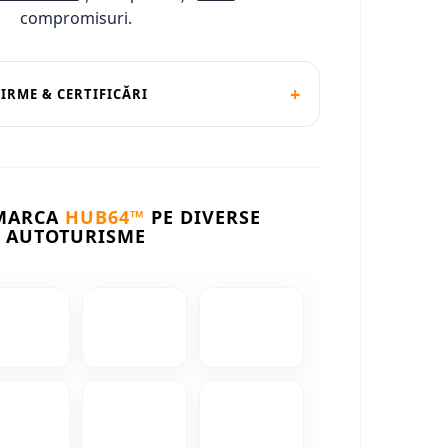
compromisuri.
+
FIRME & CERTIFICĂRI
 MARCA
HUB64™
PE DIVERSE
AUTOTURISME