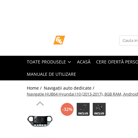
Toate Produsele
Navigații dedicate
Navigatii Dedicate
TOATE PRODUSELE
ACASĂ
CERE OFERTĂ PERS
BMW
MANUALE DE UTILIZARE
Volkswagen
Home /
Navigații auto dedicate /
Audi
Navigatie HUB64 Hyundai I10 (2013-2017), 8GB RAM, Android, 
Mercedes Benz
-32%
Ford
Skoda