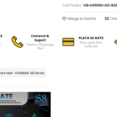
Cod Produs:
HB-649008+AD-BG
Adauga la Favorite
Cere 
RE
Comenzi &
PLATA IN RATE
Suport
Rate egale fără
i
Telefon, Whatsapp,
dobândă!
Mail
ere text - HUB64® S8 Series