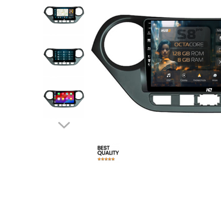
Opel
Dacia
Peugeot
Hyundai
Toyota
Seat
Kia
Chevrolet
Suzuki
Renault