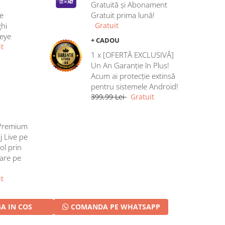
Gratuită și Abonament
e
Gratuit prima lună!
hi
Gratuit
heye
+ CADOU
t
1 x [OFERTĂ EXCLUSIVĂ]
Un An Garanție în Plus!
Acum ai protecție extinsă
pentru sistemele Android!
399,99 Lei
Gratuit
Premium
j Live pe
ol prin
rare pe
t
A IN COS
COMANDA PE WHATSAPP