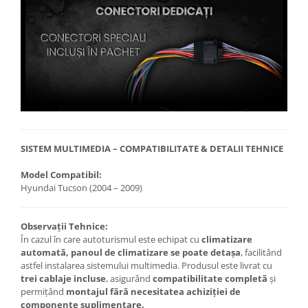
SISTEM MULTIMEDIA – COMPATIBILITATE & DETALII TEHNICE
Model Compatibil:
Hyundai Tucson (2004 – 2009)
Observații Tehnice:
În cazul în care autoturismul este echipat cu
climatizare
automată, panoul de climatizare se poate detașa
, facilitând
astfel instalarea sistemului multimedia. Produsul este livrat cu
trei cablaje incluse
, asigurând
compatibilitate completă
și
permițând
montajul fără necesitatea achiziției de
componente suplimentare.