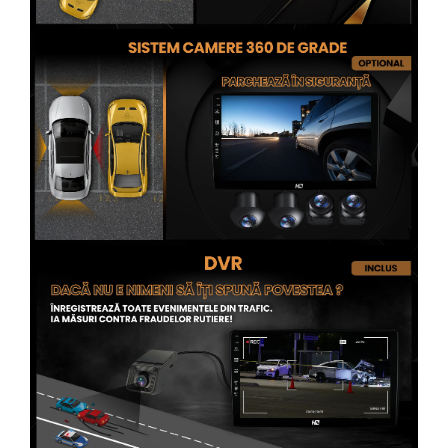
Conectică Opel
Conectică Skoda
Conectică Honda
Conectică BMW
Conectică BMW
Conectică Mercedes Benz
Conectică Chevrolet
Conectică Suzuki
Conectică Renault