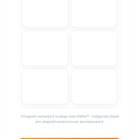
Camere Alfa Romeo
Camere Honda
Camere Chevrolet
Camere Jaguar
Camere Jeep
Camere Land Rover
Camere Lexus
Camere Mazda
*Imaginile exemplifică montaje reale HUB64™. Configurația finală
Camere Mitsubishi
este adaptată autoturismului dumneavoastră.
Camere Porsche