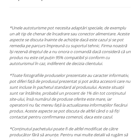
*Unele autoturisme pot necesita adaptări speciale, de exemplu
un alt tip de chenar de încadrare sau conector alimentare. Aceste
aspecte se discuta înainte de achiziție dacă este cazul și se pot
remedia pe parcurs împreună cu suportul tehnic. Firma noastră
își rezervă dreptul de a nu onora o comandă dacă consideră că un
produs nu este cel puțin 95% compatibil și conform cu
autoturismul în caz, indiferent de decizia clientului.
*Toate fotografiile produselor prezentate au caracter informativ,
pot diferi față de produsul prezentat și pot arăta accesorii care nu
sunt incluse în pachetul standard al produsului. Aceste situații
sunt rar întâlnite, probabil un procent de 1% din tot conținutul
site-ului, însă numărul de produse oferite este mare, iar
operatorii nu fac mereu față la actualizarea informațiilor fiecărui
produs. Aceste aspecte se pot discuta de altfel când o să fiți
contactat pentru confirmarea comenzii, daca este cazul.
*Conținutul pachetului poate fi de altfel modificat de către
producător fără să anunțe. Pentru mai multe detalii vă rugăm să