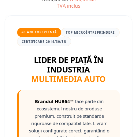
TVA inclus
Nissan
Mitsubishi
+6 ANI EXPERIENȚĂ
TOP MICROÎNTREPRINDERE
Land Rover
CERTIFICARE 2014/30/EU
Mazda
LIDER DE PIAȚĂ ÎN
INDUSTRIA
Honda
MULTIMEDIA AUTO
Citroen
Isuzu
Brandul HUB64™
face parte din
ecosistemul nostru de produse
Chrysler
premium, construit pe standarde
riguroase de compatibilitate. Livrăm
Subaru
soluții configurate corect, garantând o