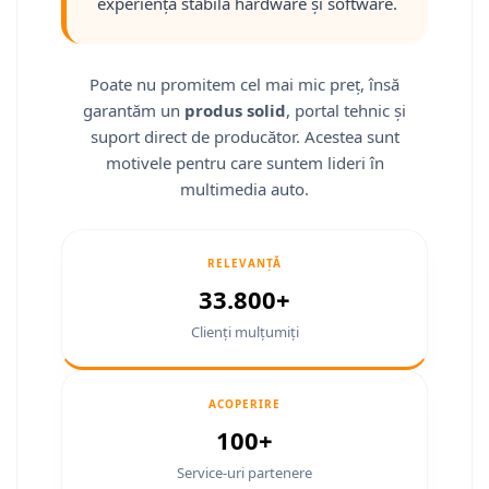
experiență stabilă hardware și software.
Smart
Fiat
Poate nu promitem cel mai mic preț, însă
garantăm un
produs solid
, portal tehnic și
Jeep
suport direct de producător. Acestea sunt
Volvo
motivele pentru care suntem lideri în
multimedia auto.
Iveco
Porsche
RELEVANȚĂ
33.800+
Ssangyong
Clienți mulțumiți
Daihatsu
ACOPERIRE
Navigații universale
100+
Navigații universale 2DIN
Service-uri partenere