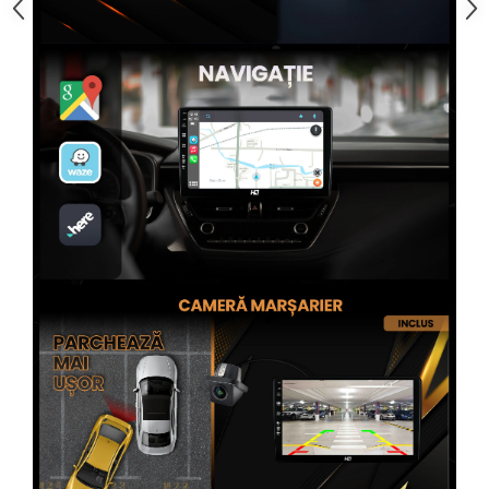
Rame adaptoare Subaru
Rame adaptoare Iveco
Rame adaptoare Smart
Rame adaptoare Land Rover
Rame adaptoare Ssangyong
Rame adaptoare Hummer
Conectica Auto
Conectica Auto
Conectică Audi
Conectică Ford
Conectică Volkswagen