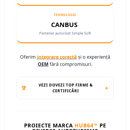
Camere marșarier auto
Camere marșarier auto
TEHNOLOGIE
CANBUS
Camere marșarier universale
Partener autorizat Simple Soft
Camere Skoda
Camere Volkswagen
Oferim
integrare corectă
și o experiență
OEM
fără compromisuri.
Camere Mercedes Benz
Camere Audi
VEZI DOVEZI TOP FIRME &
+
🏆
CERTIFICĂRI
Camere BMW
Camere Ford
Camere Opel
PROIECTE MARCA
HUB64™
PE