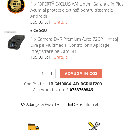
1 x [OFERTĂ EXCLUSIVĂ] Un An Garanție în Plus!
Rame adaptoare Ford
Acum ai protecție extinsă pentru sistemele
Android!
Rame adaptoare M-Benz
399,99 Lei
Gratuit
+ CADOU
Rame adaptoare Opel
1 x Cameră DVR Premium Auto 720P – Afișaj
Live pe Multimedia, Control prin Aplicație,
Rame adaptoare Skoda
Înregistrare pe Card SD
199,99 Lei
Gratuit
Rame adaptoare Suzuki
ADAUGA IN COS
Rame adaptoare Dacia
Cod Produs:
HB-6410004+AD-BGRKIT200
Rame adaptoare Audi
Ai nevoie de ajutor?
0753769846
Rame adaptoare BMW
Adauga la Favorite
Cere informatii
Rame adaptoare Seat
Rame adaptoare Renault