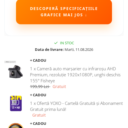
Camere Seat
DESCOPERĂ SPECIFICAȚIILE
GRAFICE MAI JOS ↓
Camere Subaru
Camere Suzuki
IN STOC
Camere Volvo
Data de livrare:
Marti, 11.08.2026
+ CADOU
Camere MAN
1 x Cameră auto marșarier cu infraroșu AHD
Camere înregistrare trafic
Premium, rezoluție 1920x1080P, unghi deschis
155° Fisheye
199,99 Lei
Gratuit
Accesorii multimedia
+ CADOU
Rame adaptoare auto
1 x Ofertă YOXO - Cartelă Gratuită și Abonament
Rame adaptoare auto
Gratuit prima lună!
Gratuit
Rame adaptoare Volkswagen
+ CADOU