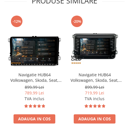
PRODUSE SIMILARE
-12%
-20%
Navigatie HUB64
Navigatie HUB64
Volkswagen, Skoda, Seat,
Volkswagen, Skoda, Seat,
2GB RAM, Android, GPS, Wi-
2GB RAM, Android, GPS, Wi-
899,99 Lei
899,99 Lei
FI, Carplay, Android Auto,
FI, Carplay, Android Auto,
789,99 Lei
719,99 Lei
USB, Bluetooth, Radio,
USB, Bluetooth, Radio,
TVA inclus
TVA inclus
Waze, Touchscreen, 9 inch
Waze, Touchscreen, 7 inch
ADAUGA IN COS
ADAUGA IN COS