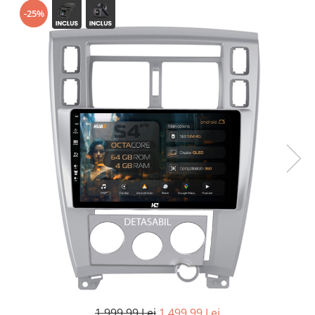
-25%
Opel
Dacia
Peugeot
Hyundai
Toyota
Seat
Kia
Chevrolet
Suzuki
1.999,99 Lei
1.499,99 Lei
Renault