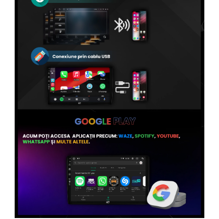
Conectică Volvo
Conectică Smart
Conectică Chrysler
Conectică Land Rover
Conectică Ssangyong
Conectică Hummer