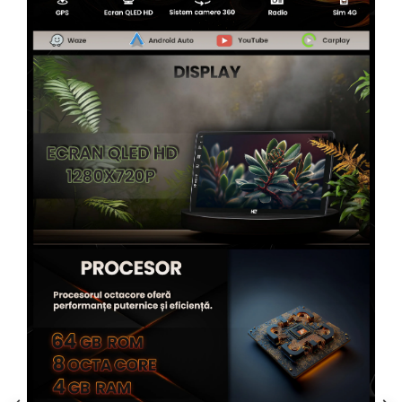
Rame adaptoare Alfa Romeo
Rame adaptoare Nissan
Rame adaptoare Fiat
Rame adaptoare Hyundai
Rame adaptoare Chevrolet
Rame adaptoare Mitsubishi
Rame adaptoare Jeep
Rame adaptoare Chrysler
Rame adaptoare Dodge
Rame adaptoare Isuzu