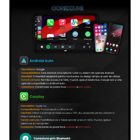
Conectică Citroen
Conectică Peugeot
Conectică Jeep
Conectică Dodge
Conectică Isuzu
Conectică Mazda
Conectică Subaru
Conectică Iveco
Conectică Iveco
Conectică Dacia