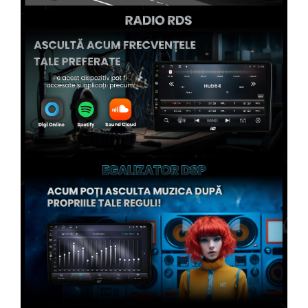
Conectică Kia
Conectică Hyundai
Conectică Mitsubishi
Conectică Seat
Conectică Porsche
Conectică Toyota
Conectică Daihatsu
Conectică Alfa Romeo
Conectică Nissan
Conectică Fiat