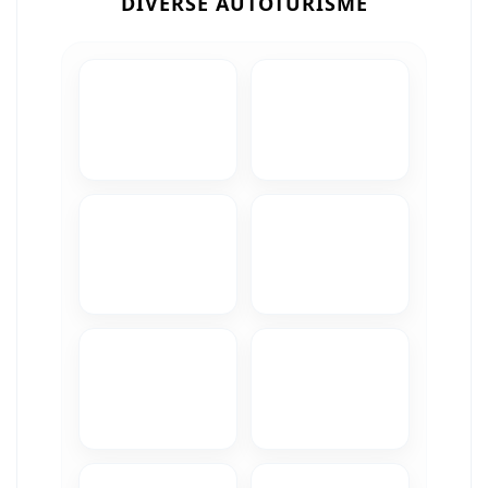
DIVERSE AUTOTURISME
Camere Iveco
Camere Citroen
Camere Peugeot
Camere Fiat
Camere Renault
Camere Dacia
Camere Toyota
Camere Kia
Camere Hyundai
Camere Nissan