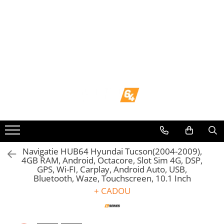
Toate Produsele
Navigații dedicate
Navigatii Dedicate
BMW
Volkswagen
Audi
Navigatie HUB64 Hyundai Tucson(2004-2009),
4GB RAM, Android, Octacore, Slot Sim 4G, DSP,
GPS, Wi-FI, Carplay, Android Auto, USB,
Mercedes Benz
Bluetooth, Waze, Touchscreen, 10.1 Inch
+ CADOU
Ford
Skoda