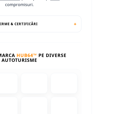
compromisuri.
+
FIRME & CERTIFICĂRI
 MARCA
HUB64™
PE DIVERSE
AUTOTURISME