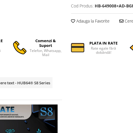
Cod Produs:
HB-649008+AD-BG
Adauga la Favorite
Cere 
RE
Comenzi &
PLATA IN RATE
Suport
Rate egale fără
i
Telefon, Whatsapp,
dobândă!
Mail
ere text - HUB64® S8 Series