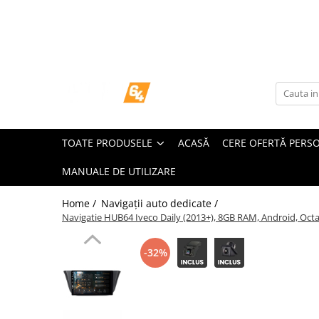
Toate Produsele
Navigații dedicate
Navigatii Dedicate
TOATE PRODUSELE
ACASĂ
CERE OFERTĂ PERS
BMW
MANUALE DE UTILIZARE
Volkswagen
Home /
Navigații auto dedicate /
Audi
Navigatie HUB64 Iveco Daily (2013+), 8GB RAM, Android, Octac
Mercedes Benz
-32%
Ford
Skoda