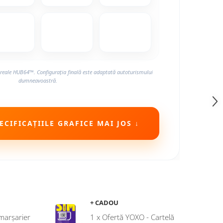
reale HUB64™. Configurația finală este adaptată autoturismului
dumneavoastră.
CIFICAȚIILE GRAFICE MAI JOS ↓
+ CADOU
marșarier
1 x Ofertă YOXO - Cartelă