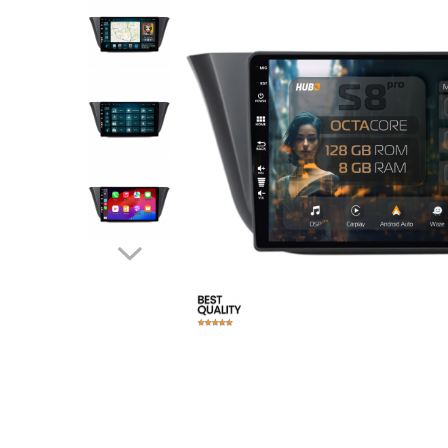
Opel
Dacia
Peugeot
Hyundai
Toyota
Seat
Kia
Chevrolet
Suzuki
Renault