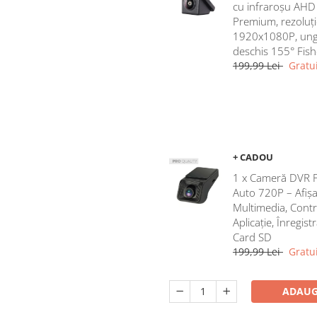
cu infraroșu AHD
Premium, rezoluți
1920x1080P, ung
deschis 155° Fis
199,99 Lei
Gratui
+ CADOU
1 x Cameră DVR 
Auto 720P – Afișa
Multimedia, Contr
Aplicație, Înregist
Card SD
199,99 Lei
Gratui
ADAUG