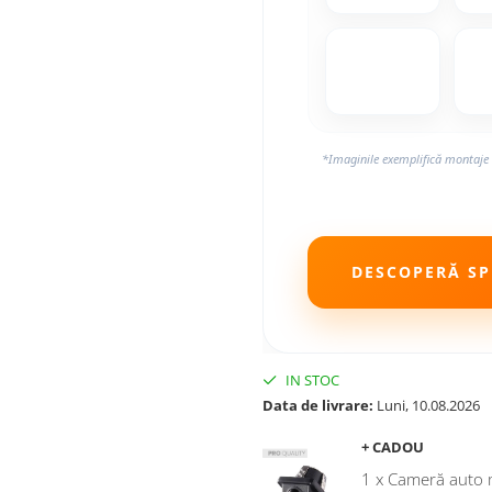
*Imaginile exemplifică montaje 
DESCOPERĂ SPE
IN STOC
Data de livrare:
Luni, 10.08.2026
+ CADOU
1 x Cameră auto 