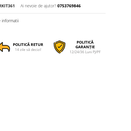
RKIT361
Ai nevoie de ajutor?
0753769846
informatii
POLITICĂ
POLITICĂ RETUR
GARANȚIE
14 zile să decizi!
12/24/36 Luni PJ/PF