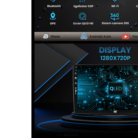
Camere Seat
Camere Subaru
Camere Suzuki
Camere Volvo
Camere MAN
Camere înregistrare trafic
Accesorii multimedia
Rame adaptoare auto
Rame adaptoare auto
Rame adaptoare Volkswagen