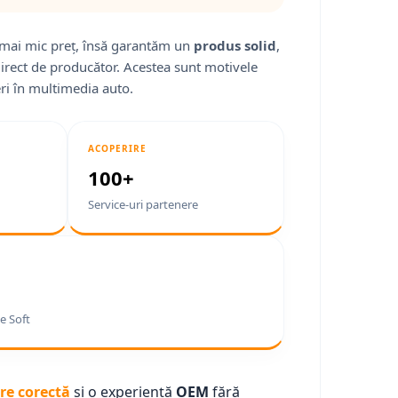
mai mic preț, însă garantăm un
produs solid
,
direct de producător. Acestea sunt motivele
ri în multimedia auto.
ACOPERIRE
100+
Service-uri partenere
e Soft
re corectă
și o experiență
OEM
fără