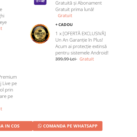
Gratuită și Abonament
e
Gratuit prima lună!
hi
Gratuit
heye
+ CADOU
t
1 x [OFERTĂ EXCLUSIVĂ]
Un An Garanție în Plus!
Acum ai protecție extinsă
pentru sistemele Android!
399,99 Lei
Gratuit
Premium
j Live pe
ol prin
rare pe
t
A IN COS
COMANDA PE WHATSAPP