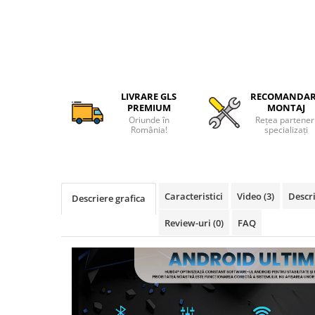
Camere Alfa Romeo
Camere Honda
Camere Chevrolet
LIVRARE GLS
RECOMANDA
PREMIUM
MONTAJ
Camere Jaguar
Oriunde în
Rețea partener
România!
specializați
Camere Jeep
Camere Land Rover
Caracteristici
Video
(3)
Descri
Descriere grafica
Camere Lexus
Review-uri
(0)
FAQ
Camere Mazda
Camere Mitsubishi
Camere Porsche