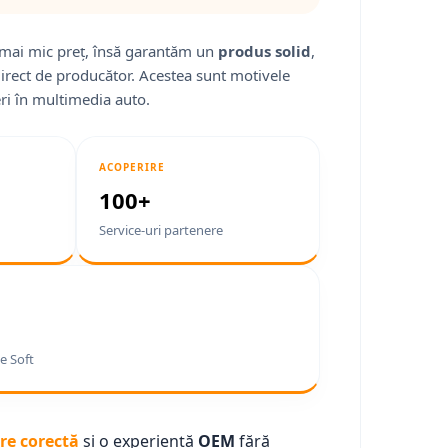
mai mic preț, însă garantăm un
produs solid
,
direct de producător. Acestea sunt motivele
ri în multimedia auto.
ACOPERIRE
100+
Service-uri partenere
e Soft
re corectă
și o experiență
OEM
fără