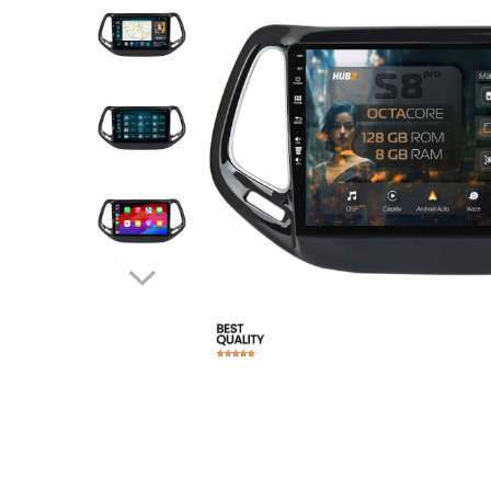
Opel
Dacia
Peugeot
Hyundai
Toyota
Seat
Kia
Chevrolet
Suzuki
Renault