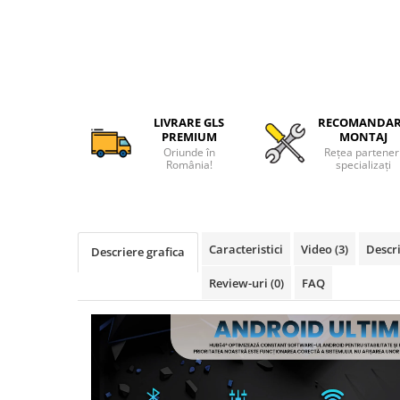
Camere Alfa Romeo
Camere Honda
Camere Chevrolet
LIVRARE GLS
RECOMANDA
PREMIUM
MONTAJ
Camere Jaguar
Oriunde în
Rețea partener
România!
specializați
Camere Jeep
Camere Land Rover
Caracteristici
Video
(3)
Descri
Descriere grafica
Camere Lexus
Review-uri
(0)
FAQ
Camere Mazda
Camere Mitsubishi
Camere Porsche