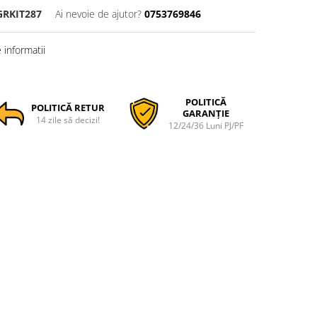
GRKIT287
Ai nevoie de ajutor?
0753769846
informatii
POLITICĂ
POLITICĂ RETUR
GARANȚIE
14 zile să decizi!
12/24/36 Luni PJ/PF