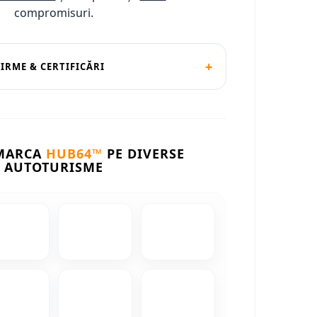
compromisuri.
+
FIRME & CERTIFICĂRI
 MARCA
HUB64™
PE DIVERSE
AUTOTURISME