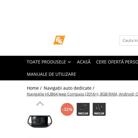
Toate Produsele
Navigații dedicate
Navigatii Dedicate
TOATE PRODUSELE
ACASĂ
CERE OFERTĂ PERS
BMW
MANUALE DE UTILIZARE
Volkswagen
Home /
Navigații auto dedicate /
Audi
Navigatie HUB64 Jeep Compass (2016+), 8GB RAM, Android, Oct
Mercedes Benz
-32%
Ford
Skoda