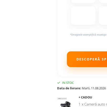
*Imaginile exemplifică montaje 
DESCOPERĂ SPE
IN STOC
Data de livrare:
Marti, 11.08.2026
+ CADOU
1 x Cameră auto 