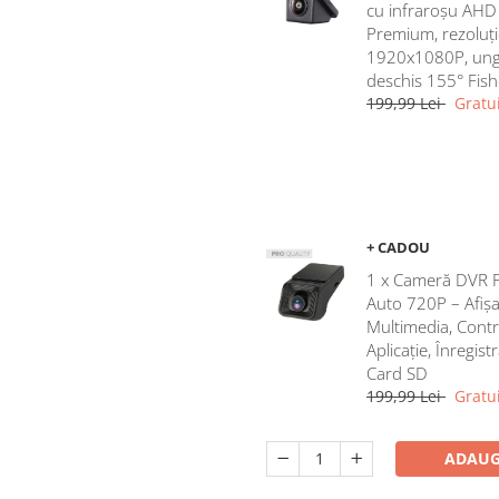
cu infraroșu AHD
Premium, rezoluți
1920x1080P, ung
deschis 155° Fis
199,99 Lei
Gratui
+ CADOU
1 x Cameră DVR 
Auto 720P – Afișa
Multimedia, Contr
Aplicație, Înregist
Card SD
199,99 Lei
Gratui
ADAUG