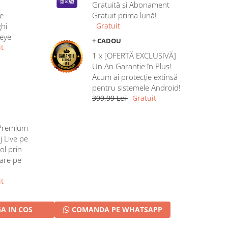
Gratuită și Abonament
e
Gratuit prima lună!
hi
Gratuit
heye
+ CADOU
t
1 x [OFERTĂ EXCLUSIVĂ]
Un An Garanție în Plus!
Acum ai protecție extinsă
pentru sistemele Android!
399,99 Lei
Gratuit
Premium
j Live pe
ol prin
rare pe
t
A IN COS
COMANDA PE WHATSAPP