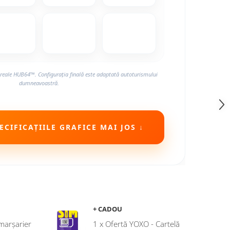
reale HUB64™. Configurația finală este adaptată autoturismului
dumneavoastră.
CIFICAȚIILE GRAFICE MAI JOS ↓
+ CADOU
marșarier
1 x Ofertă YOXO - Cartelă