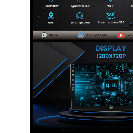
Camere Seat
Camere Subaru
Camere Suzuki
Camere Volvo
Camere MAN
Camere înregistrare trafic
Accesorii multimedia
Rame adaptoare auto
Rame adaptoare auto
Rame adaptoare Volkswagen