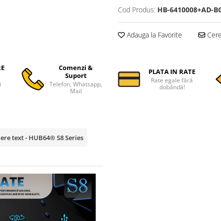
Cod Produs:
HB-6410008+AD-B
Adauga la Favorite
Cere 
RE
Comenzi &
PLATA IN RATE
Suport
Rate egale fără
i
Telefon, Whatsapp,
dobândă!
Mail
ere text - HUB64® S8 Series