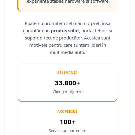
Fiat
Camere Mitsubishi
Rame adaptoare Jeep
Conectică Isuzu
experiență stabilă hardware și software.
Jeep
Camere Porsche
Rame adaptoare Chrysler
Conectică Mazda
Poate nu promitem cel mai mic preț, însă
Volvo
Camere Seat
Rame adaptoare Dodge
Conectică Subaru
garantăm un
produs solid
, portal tehnic și
suport direct de producător. Acestea sunt
Iveco
Camere Subaru
Rame adaptoare Isuzu
Conectică Iveco
motivele pentru care suntem lideri în
multimedia auto.
Porsche
Camere Suzuki
Rame adaptoare Subaru
Conectică Iveco
Ssangyong
Camere Volvo
Rame adaptoare Iveco
Conectică Dacia
RELEVANȚĂ
33.800+
Daihatsu
Camere MAN
Rame adaptoare Smart
Conectică Volvo
Clienți mulțumiți
Rame adaptoare Land Rover
Conectică Smart
Rame adaptoare Ssangyong
Conectică Chrysler
ACOPERIRE
100+
Rame adaptoare Hummer
Conectică Land Rover
Service-uri partenere