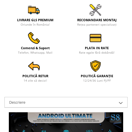
LIVRARE GLS PREMIUM
RECOMANDARE MONTAJ
Oriunde în România!
Rețea parteneri specializați
Comenzi & Suport
PLATA IN RATE
Telefon, Whatsapp, Mail
Rate egale fără dobândă!
POLITICĂ RETUR
POLITICĂ GARANȚIE
14 zile să decizi!
12/24/36 Luni PJ/PF
Descriere