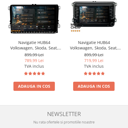
Navigatie HUB64
Navigatie HUB64
Volkswagen, Skoda, Seat,
Volkswagen, Skoda, Seat,
2GB RAM, Android, GPS, Wi-
2GB RAM, Android, GPS, Wi-
899,99 Lei
899,99 Lei
FI, Carplay, Android Auto,
FI, Carplay, Android Auto,
789,99 Lei
719,99 Lei
USB, Bluetooth, Radio,
USB, Bluetooth, Radio,
TVA inclus
TVA inclus
Waze, Touchscreen, 9 inch
Waze, Touchscreen, 7 inch
ADAUGA IN COS
ADAUGA IN COS
NEWSLETTER
Nu rata ofertele si promotiile noastre