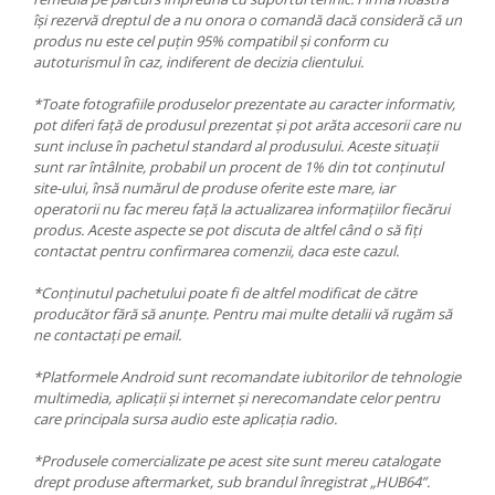
își rezervă dreptul de a nu onora o comandă dacă consideră că un
produs nu este cel puțin 95% compatibil și conform cu
autoturismul în caz, indiferent de decizia clientului.
*Toate fotografiile produselor prezentate au caracter informativ,
pot diferi față de produsul prezentat și pot arăta accesorii care nu
sunt incluse în pachetul standard al produsului. Aceste situații
sunt rar întâlnite, probabil un procent de 1% din tot conținutul
site-ului, însă numărul de produse oferite este mare, iar
operatorii nu fac mereu față la actualizarea informațiilor fiecărui
produs. Aceste aspecte se pot discuta de altfel când o să fiți
contactat pentru confirmarea comenzii, daca este cazul.
*Conținutul pachetului poate fi de altfel modificat de către
producător fără să anunțe. Pentru mai multe detalii vă rugăm să
ne contactați pe email.
*Platformele Android sunt recomandate iubitorilor de tehnologie
multimedia, aplicații și internet și nerecomandate celor pentru
care principala sursa audio este aplicația radio.
*Produsele comercializate pe acest site sunt mereu catalogate
drept produse aftermarket, sub brandul înregistrat „HUB64”.