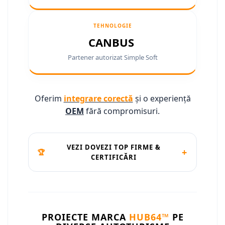
Conectică Ssangyong
TEHNOLOGIE
Conectică Hummer
CANBUS
Partener autorizat Simple Soft
Oferim
integrare corectă
și o experiență
OEM
fără compromisuri.
VEZI DOVEZI TOP FIRME &
+
🏆
CERTIFICĂRI
PROIECTE MARCA
HUB64™
PE