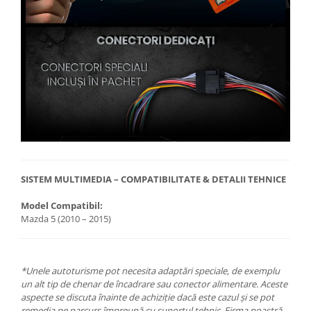
SISTEM MULTIMEDIA – COMPATIBILITATE & DETALII TEHNICE
Model Compatibil:
Mazda 5 (2010 – 2015)
*Unele autoturisme pot necesita adaptări speciale, de exemplu
un alt tip de chenar de încadrare sau conector alimentare. Aceste
aspecte se discuta înainte de achiziție dacă este cazul și se pot
remedia pe parcurs împreună cu suportul tehnic. Firma noastră