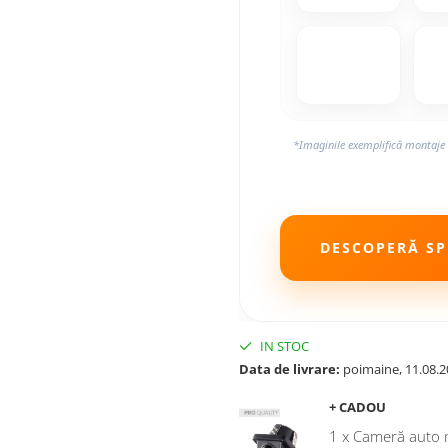
*Imaginile exemplifică montaje 
DESCOPERĂ SPE
IN STOC
Data de livrare:
poimaine, 11.08.2
+ CADOU
1 x Cameră auto 