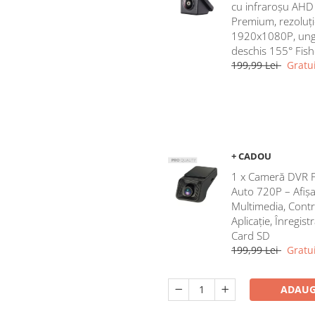
cu infraroșu AHD
Premium, rezoluți
1920x1080P, ung
deschis 155° Fis
199,99 Lei
Gratui
+ CADOU
1 x Cameră DVR 
Auto 720P – Afișa
Multimedia, Contr
Aplicație, Înregist
Card SD
199,99 Lei
Gratui
ADAUG