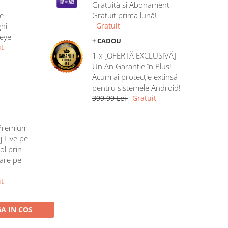
Gratuită și Abonament
e
Gratuit prima lună!
hi
Gratuit
heye
+ CADOU
t
1 x [OFERTĂ EXCLUSIVĂ]
Un An Garanție în Plus!
Acum ai protecție extinsă
pentru sistemele Android!
399,99 Lei
Gratuit
Premium
j Live pe
ol prin
rare pe
t
A IN COS