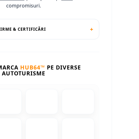
compromisuri.
+
FIRME & CERTIFICĂRI
 MARCA
HUB64™
PE DIVERSE
AUTOTURISME