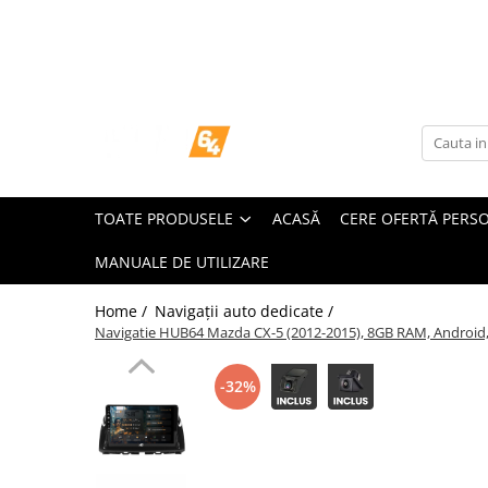
Toate Produsele
Navigații dedicate
Navigatii Dedicate
TOATE PRODUSELE
ACASĂ
CERE OFERTĂ PERS
BMW
MANUALE DE UTILIZARE
Volkswagen
Home /
Navigații auto dedicate /
Audi
Navigatie HUB64 Mazda CX-5 (2012-2015), 8GB RAM, Android, O
Mercedes Benz
-32%
Ford
Skoda