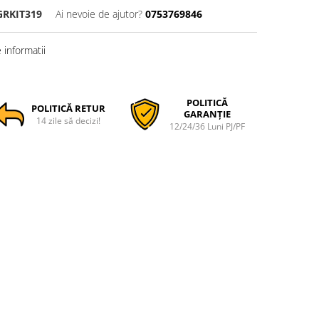
GRKIT319
Ai nevoie de ajutor?
0753769846
informatii
POLITICĂ
POLITICĂ RETUR
GARANȚIE
14 zile să decizi!
12/24/36 Luni PJ/PF