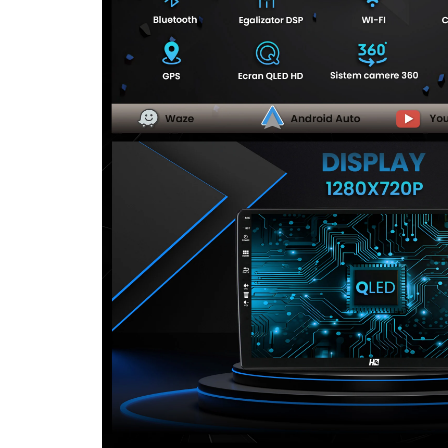
Camere Seat
Camere Subaru
Camere Suzuki
Camere Volvo
Camere MAN
Camere înregistrare trafic
Accesorii multimedia
Rame adaptoare auto
Rame adaptoare auto
Rame adaptoare Volkswagen