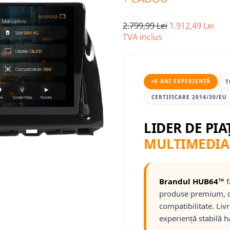
2.799,99 Lei
1.912,49 Lei
TVA inclus
+6 ANI EXPERIENȚĂ
T
CERTIFICARE 2014/30/EU
LIDER DE PIA
MULTIMEDIA
Brandul HUB64™
f
produse premium, c
compatibilitate. Liv
experiență stabilă h