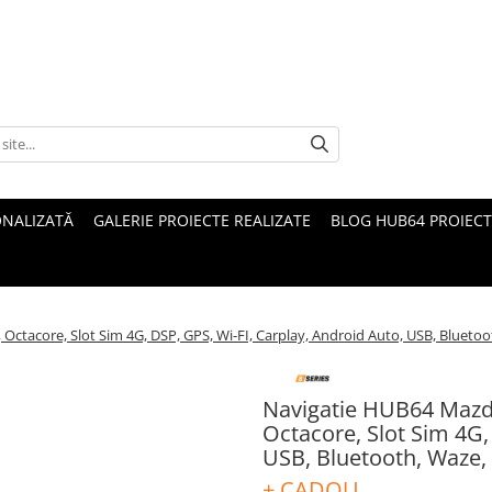
ONALIZATĂ
GALERIE PROIECTE REALIZATE
BLOG HUB64 PROIECT
ctacore, Slot Sim 4G, DSP, GPS, Wi-FI, Carplay, Android Auto, USB, Bluetoo
Navigatie HUB64 Mazda
Octacore, Slot Sim 4G,
USB, Bluetooth, Waze,
+ CADOU