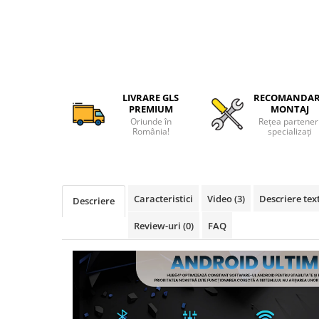
Camere Alfa Romeo
Camere Honda
Camere Chevrolet
LIVRARE GLS
RECOMANDA
PREMIUM
MONTAJ
Camere Jaguar
Oriunde în
Rețea partener
România!
specializați
Camere Jeep
Camere Land Rover
Caracteristici
Video
(3)
Descriere tex
Descriere
Camere Lexus
Review-uri
(0)
FAQ
Camere Mazda
Camere Mitsubishi
Camere Porsche