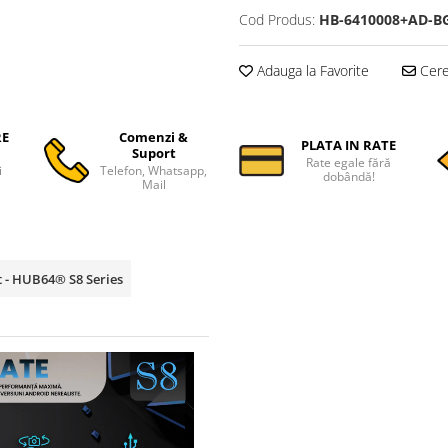
Cod Produs:
HB-6410008+AD-B
Adauga la Favorite
Cere 
RE
Comenzi &
PLATA IN RATE
Suport
Rate egale fără
i
Telefon, Whatsapp,
dobândă!
Mail
t - HUB64® S8 Series