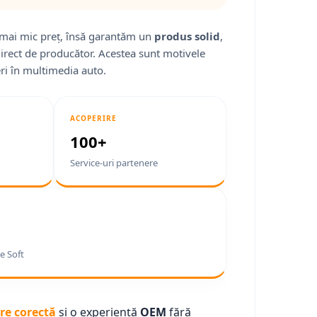
mai mic preț, însă garantăm un
produs solid
,
direct de producător. Acestea sunt motivele
ri în multimedia auto.
ACOPERIRE
100+
Service-uri partenere
e Soft
re corectă
și o experiență
OEM
fără