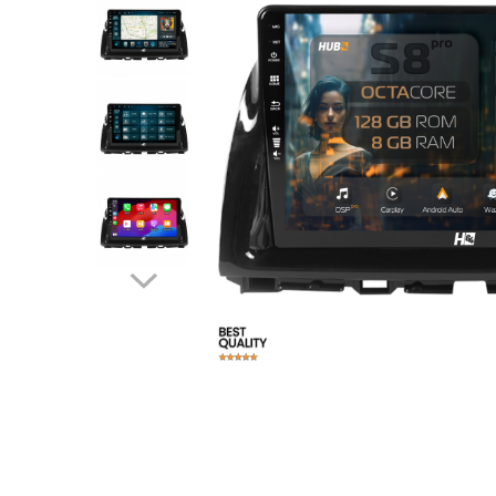
Opel
Dacia
Peugeot
Hyundai
Toyota
Seat
Kia
Chevrolet
Suzuki
Renault