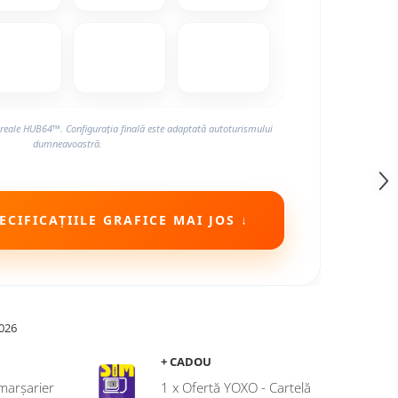
reale HUB64™. Configurația finală este adaptată autoturismului
dumneavoastră.
CIFICAȚIILE GRAFICE MAI JOS ↓
026
+ CADOU
marșarier
1 x Ofertă YOXO - Cartelă