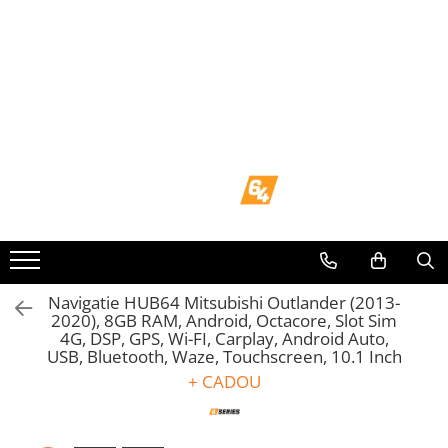
Toate Produsele
Navigații dedicate
Navigatii Dedicate
BMW
Volkswagen
Audi
Navigatie HUB64 Mitsubishi Outlander (2013-
2020), 8GB RAM, Android, Octacore, Slot Sim
4G, DSP, GPS, Wi-FI, Carplay, Android Auto,
Mercedes Benz
USB, Bluetooth, Waze, Touchscreen, 10.1 Inch
+ CADOU
Ford
Skoda