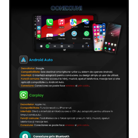
Conectică Citroen
Conectică Peugeot
Conectică Jeep
Conectică Dodge
Conectică Isuzu
Conectică Mazda
Conectică Subaru
Conectică Iveco
Conectică Iveco
Conectică Dacia