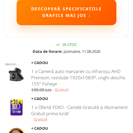
Camere Seat
DESCOPERĂ SPECIFICAȚIILE
GRAFICE MAI JOS ↓
Camere Subaru
Camere Suzuki
IN STOC
Camere Volvo
Data de livrare:
poimaine, 11.08.2026
+ CADOU
Camere MAN
1 x Cameră auto marșarier cu infraroșu AHD
Camere înregistrare trafic
Premium, rezoluție 1920x1080P, unghi deschis
155° Fisheye
199,99 Lei
Gratuit
Accesorii multimedia
+ CADOU
Rame adaptoare auto
1 x Ofertă YOXO - Cartelă Gratuită și Abonament
Rame adaptoare auto
Gratuit prima lună!
Gratuit
Rame adaptoare Volkswagen
+ CADOU