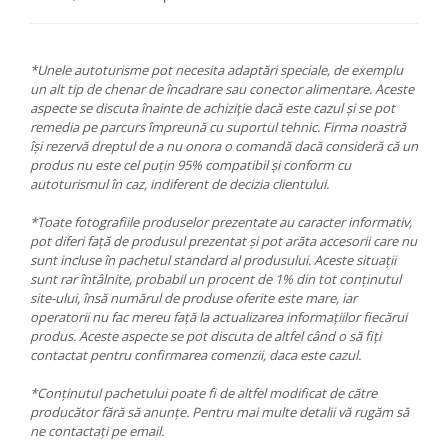
*Unele autoturisme pot necesita adaptări speciale, de exemplu
un alt tip de chenar de încadrare sau conector alimentare. Aceste
aspecte se discuta înainte de achiziție dacă este cazul și se pot
remedia pe parcurs împreună cu suportul tehnic. Firma noastră
își rezervă dreptul de a nu onora o comandă dacă consideră că un
produs nu este cel puțin 95% compatibil și conform cu
autoturismul în caz, indiferent de decizia clientului.
*Toate fotografiile produselor prezentate au caracter informativ,
pot diferi față de produsul prezentat și pot arăta accesorii care nu
sunt incluse în pachetul standard al produsului. Aceste situații
sunt rar întâlnite, probabil un procent de 1% din tot conținutul
site-ului, însă numărul de produse oferite este mare, iar
operatorii nu fac mereu față la actualizarea informațiilor fiecărui
produs. Aceste aspecte se pot discuta de altfel când o să fiți
contactat pentru confirmarea comenzii, daca este cazul.
*Conținutul pachetului poate fi de altfel modificat de către
producător fără să anunțe. Pentru mai multe detalii vă rugăm să
ne contactați pe email.