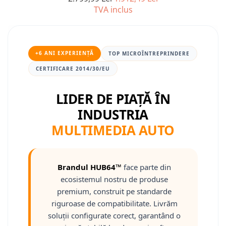
TVA inclus
Nissan
Mitsubishi
+6 ANI EXPERIENȚĂ
TOP MICROÎNTREPRINDERE
Land Rover
CERTIFICARE 2014/30/EU
Mazda
LIDER DE PIAȚĂ ÎN
INDUSTRIA
Honda
MULTIMEDIA AUTO
Citroen
Isuzu
Brandul HUB64™
face parte din
ecosistemul nostru de produse
Chrysler
premium, construit pe standarde
riguroase de compatibilitate. Livrăm
Subaru
soluții configurate corect, garantând o