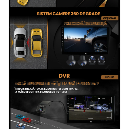
Conectică Opel
Conectică Skoda
Conectică Honda
Conectică BMW
Conectică BMW
Conectică Mercedes Benz
Conectică Chevrolet
Conectică Suzuki
Conectică Renault