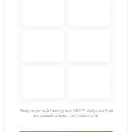
Camere Alfa Romeo
Camere Honda
Camere Chevrolet
Camere Jaguar
Camere Jeep
Camere Land Rover
Camere Lexus
Camere Mazda
*Imaginile exemplifică montaje reale HUB64™. Configurația finală
Camere Mitsubishi
este adaptată autoturismului dumneavoastră.
Camere Porsche