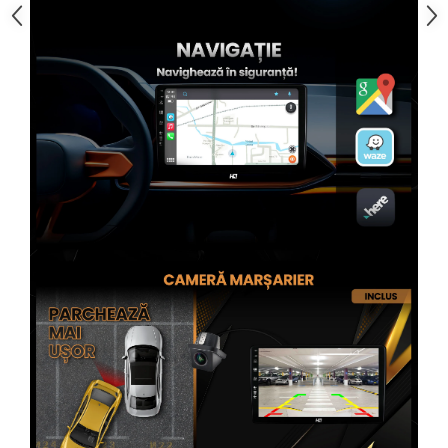
Rame adaptoare Subaru
Rame adaptoare Iveco
Rame adaptoare Smart
Rame adaptoare Land Rover
Rame adaptoare Ssangyong
Rame adaptoare Hummer
Conectica Auto
Conectica Auto
Conectică Audi
Conectică Ford
Conectică Volkswagen