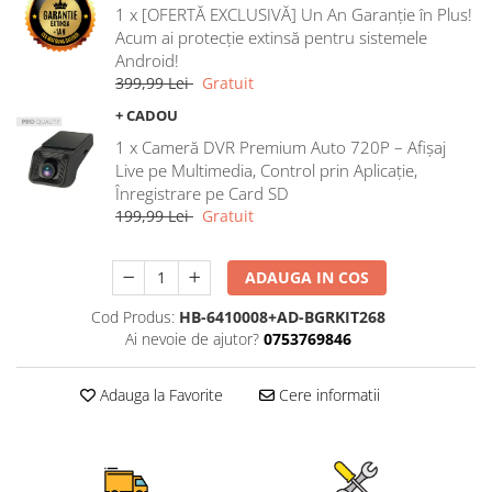
1 x [OFERTĂ EXCLUSIVĂ] Un An Garanție în Plus!
Rame adaptoare Ford
Acum ai protecție extinsă pentru sistemele
Android!
Rame adaptoare M-Benz
399,99 Lei
Gratuit
+ CADOU
Rame adaptoare Opel
1 x Cameră DVR Premium Auto 720P – Afișaj
Live pe Multimedia, Control prin Aplicație,
Rame adaptoare Skoda
Înregistrare pe Card SD
199,99 Lei
Gratuit
Rame adaptoare Suzuki
ADAUGA IN COS
Rame adaptoare Dacia
Cod Produs:
HB-6410008+AD-BGRKIT268
Rame adaptoare Audi
Ai nevoie de ajutor?
0753769846
Rame adaptoare BMW
Adauga la Favorite
Cere informatii
Rame adaptoare Seat
Rame adaptoare Renault