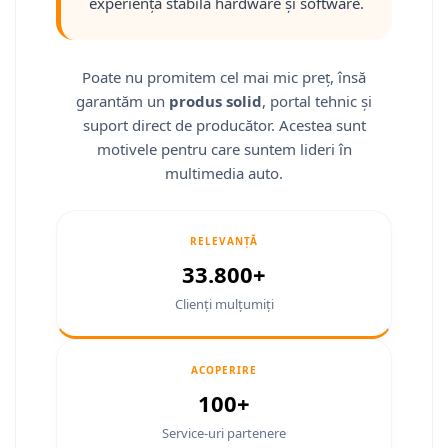
experiență stabilă hardware și software.
Smart
Fiat
Poate nu promitem cel mai mic preț, însă
garantăm un
produs solid
, portal tehnic și
Jeep
suport direct de producător. Acestea sunt
Volvo
motivele pentru care suntem lideri în
multimedia auto.
Iveco
Porsche
RELEVANȚĂ
33.800+
Ssangyong
Clienți mulțumiți
Daihatsu
ACOPERIRE
Navigații universale
100+
Navigații universale 2DIN
Service-uri partenere