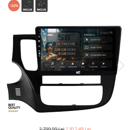
-32%
Opel
Dacia
Peugeot
Hyundai
Toyota
Seat
Kia
Chevrolet
Suzuki
2.799,99 Lei
1.912,49 Lei
Renault