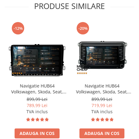
PRODUSE SIMILARE
-12%
-20%
Navigatie HUB64
Navigatie HUB64
Volkswagen, Skoda, Seat,
Volkswagen, Skoda, Seat,
2GB RAM, Android, GPS, Wi-
2GB RAM, Android, GPS, Wi-
899,99 Lei
899,99 Lei
FI, Carplay, Android Auto,
FI, Carplay, Android Auto,
789,99 Lei
719,99 Lei
USB, Bluetooth, Radio,
USB, Bluetooth, Radio,
TVA inclus
TVA inclus
Waze, Touchscreen, 9 inch
Waze, Touchscreen, 7 inch
ADAUGA IN COS
ADAUGA IN COS