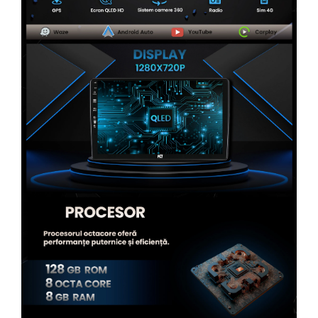
Rame adaptoare Alfa Romeo
Rame adaptoare Nissan
Rame adaptoare Fiat
Rame adaptoare Hyundai
Rame adaptoare Chevrolet
Rame adaptoare Mitsubishi
Rame adaptoare Jeep
Rame adaptoare Chrysler
Rame adaptoare Dodge
Rame adaptoare Isuzu