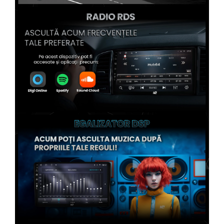
Conectică Kia
Conectică Hyundai
Conectică Mitsubishi
Conectică Seat
Conectică Porsche
Conectică Toyota
Conectică Daihatsu
Conectică Alfa Romeo
Conectică Nissan
Conectică Fiat