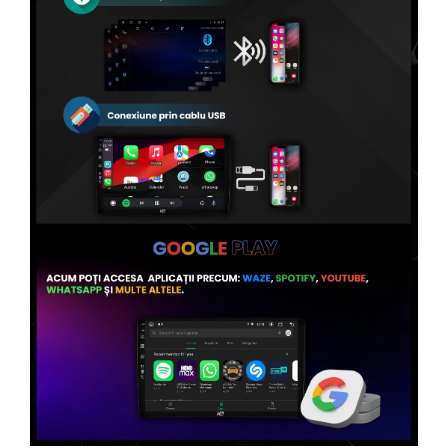
Conectică Volvo
Conectică Smart
Conectică Chrysler
Conectică Land Rover
Conectică Ssangyong
Conectică Hummer