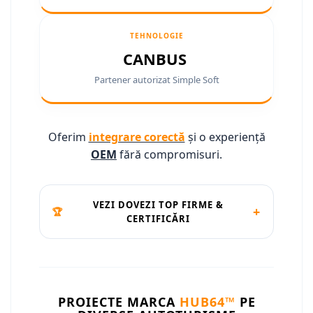
Camere marșarier auto
Camere marșarier auto
TEHNOLOGIE
CANBUS
Camere marșarier universale
Partener autorizat Simple Soft
Camere Skoda
Camere Volkswagen
Oferim
integrare corectă
și o experiență
OEM
fără compromisuri.
Camere Mercedes Benz
Camere Audi
VEZI DOVEZI TOP FIRME &
+
🏆
CERTIFICĂRI
Camere BMW
Camere Ford
Camere Opel
PROIECTE MARCA
HUB64™
PE