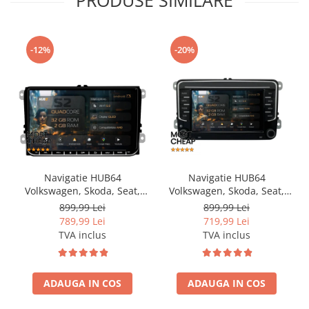
PRODUSE SIMILARE
-12%
-20%
Navigatie HUB64
Navigatie HUB64
Volkswagen, Skoda, Seat,
Volkswagen, Skoda, Seat,
2GB RAM, Android, GPS, Wi-
2GB RAM, Android, GPS, Wi-
899,99 Lei
899,99 Lei
FI, Carplay, Android Auto,
FI, Carplay, Android Auto,
789,99 Lei
719,99 Lei
USB, Bluetooth, Radio,
USB, Bluetooth, Radio,
TVA inclus
TVA inclus
Waze, Touchscreen, 9 inch
Waze, Touchscreen, 7 inch
ADAUGA IN COS
ADAUGA IN COS