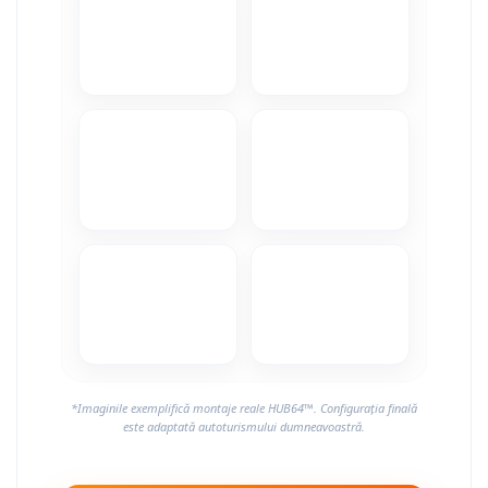
Camere Alfa Romeo
Camere Honda
Camere Chevrolet
Camere Jaguar
Camere Jeep
Camere Land Rover
Camere Lexus
Camere Mazda
*Imaginile exemplifică montaje reale HUB64™. Configurația finală
Camere Mitsubishi
este adaptată autoturismului dumneavoastră.
Camere Porsche