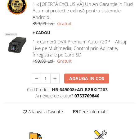
1 x [OFERTĂ EXCLUSIVĂ] Un An Garanție în Plus!
Rame adaptoare Ford
Acum ai protecție extinsă pentru sistemele
Android!
Rame adaptoare M-Benz
399,99 Lei
Gratuit
+ CADOU
Rame adaptoare Opel
1 x Cameră DVR Premium Auto 720P – Afișaj
Live pe Multimedia, Control prin Aplicație,
Rame adaptoare Skoda
Înregistrare pe Card SD
199,99 Lei
Gratuit
Rame adaptoare Suzuki
ADAUGA IN COS
Rame adaptoare Dacia
Cod Produs:
HB-649008+AD-BGRKIT263
Rame adaptoare Audi
Ai nevoie de ajutor?
0753769846
Rame adaptoare BMW
Adauga la Favorite
Cere informatii
Rame adaptoare Seat
Rame adaptoare Renault