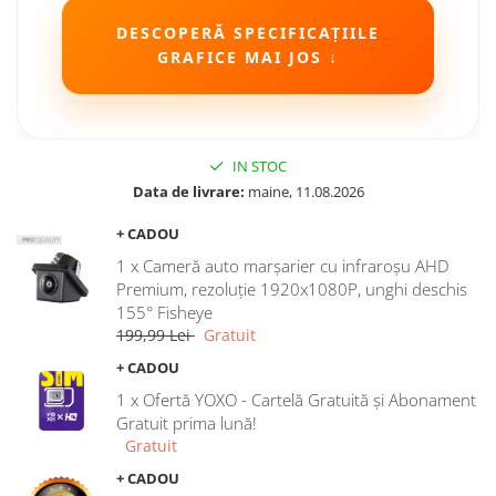
Camere Seat
DESCOPERĂ SPECIFICAȚIILE
GRAFICE MAI JOS ↓
Camere Subaru
Camere Suzuki
IN STOC
Camere Volvo
Data de livrare:
maine, 11.08.2026
+ CADOU
Camere MAN
1 x Cameră auto marșarier cu infraroșu AHD
Camere înregistrare trafic
Premium, rezoluție 1920x1080P, unghi deschis
155° Fisheye
199,99 Lei
Gratuit
Accesorii multimedia
+ CADOU
Rame adaptoare auto
1 x Ofertă YOXO - Cartelă Gratuită și Abonament
Rame adaptoare auto
Gratuit prima lună!
Gratuit
Rame adaptoare Volkswagen
+ CADOU