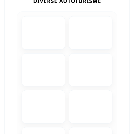
DIVERSE AUTOTURISME
Camere Iveco
Camere Citroen
Camere Peugeot
Camere Fiat
Camere Renault
Camere Dacia
Camere Toyota
Camere Kia
Camere Hyundai
Camere Nissan