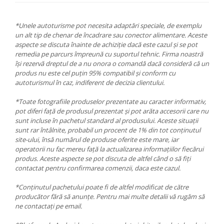
*Unele autoturisme pot necesita adaptări speciale, de exemplu
un alt tip de chenar de încadrare sau conector alimentare. Aceste
aspecte se discuta înainte de achiziție dacă este cazul și se pot
remedia pe parcurs împreună cu suportul tehnic. Firma noastră
își rezervă dreptul de a nu onora o comandă dacă consideră că un
produs nu este cel puțin 95% compatibil și conform cu
autoturismul în caz, indiferent de decizia clientului.
*Toate fotografiile produselor prezentate au caracter informativ,
pot diferi față de produsul prezentat și pot arăta accesorii care nu
sunt incluse în pachetul standard al produsului. Aceste situații
sunt rar întâlnite, probabil un procent de 1% din tot conținutul
site-ului, însă numărul de produse oferite este mare, iar
operatorii nu fac mereu față la actualizarea informațiilor fiecărui
produs. Aceste aspecte se pot discuta de altfel când o să fiți
contactat pentru confirmarea comenzii, daca este cazul.
*Conținutul pachetului poate fi de altfel modificat de către
producător fără să anunțe. Pentru mai multe detalii vă rugăm să
ne contactați pe email.