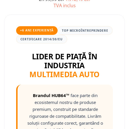
TVA inclus
Nissan
Mitsubishi
+6 ANI EXPERIENȚĂ
TOP MICROÎNTREPRINDERE
Land Rover
CERTIFICARE 2014/30/EU
Mazda
LIDER DE PIAȚĂ ÎN
INDUSTRIA
Honda
MULTIMEDIA AUTO
Citroen
Isuzu
Brandul HUB64™
face parte din
ecosistemul nostru de produse
Chrysler
premium, construit pe standarde
riguroase de compatibilitate. Livrăm
Subaru
soluții configurate corect, garantând o