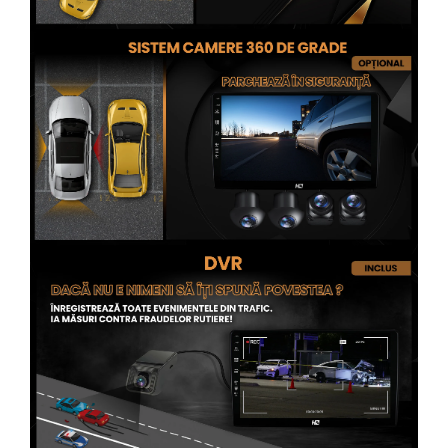
Conectică Opel
Conectică Skoda
Conectică Honda
Conectică BMW
Conectică BMW
Conectică Mercedes Benz
Conectică Chevrolet
Conectică Suzuki
Conectică Renault