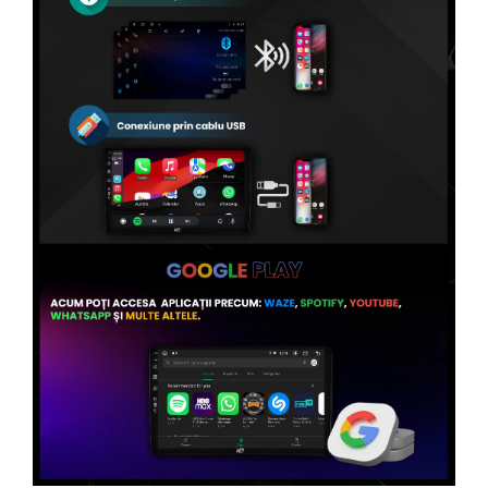
Conectică Volvo
Conectică Smart
Conectică Chrysler
Conectică Land Rover
Conectică Ssangyong
Conectică Hummer