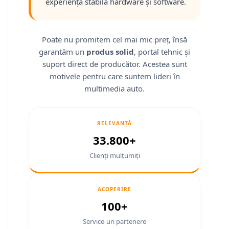
experiență stabilă hardware și software.
Smart
Fiat
Poate nu promitem cel mai mic preț, însă
garantăm un
produs solid
, portal tehnic și
Jeep
suport direct de producător. Acestea sunt
Volvo
motivele pentru care suntem lideri în
multimedia auto.
Iveco
Porsche
RELEVANȚĂ
33.800+
Ssangyong
Clienți mulțumiți
Daihatsu
ACOPERIRE
Navigații universale
100+
Navigații universale 2DIN
Service-uri partenere