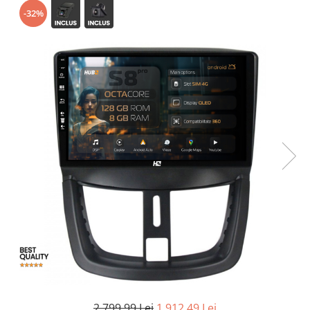
-32%
Opel
Dacia
Peugeot
Hyundai
Toyota
Seat
Kia
Chevrolet
Suzuki
2.799,99 Lei
1.912,49 Lei
Renault