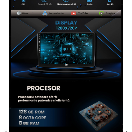
Rame adaptoare Alfa Romeo
Rame adaptoare Nissan
Rame adaptoare Fiat
Rame adaptoare Hyundai
Rame adaptoare Chevrolet
Rame adaptoare Mitsubishi
Rame adaptoare Jeep
Rame adaptoare Chrysler
Rame adaptoare Dodge
Rame adaptoare Isuzu