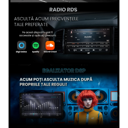
Conectică Kia
Conectică Hyundai
Conectică Mitsubishi
Conectică Seat
Conectică Porsche
Conectică Toyota
Conectică Daihatsu
Conectică Alfa Romeo
Conectică Nissan
Conectică Fiat