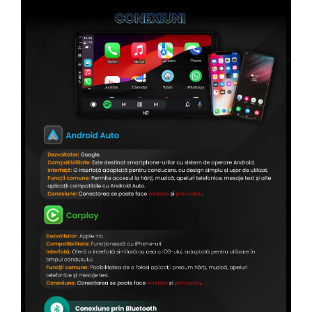
Conectică Citroen
Conectică Peugeot
Conectică Jeep
Conectică Dodge
Conectică Isuzu
Conectică Mazda
Conectică Subaru
Conectică Iveco
Conectică Iveco
Conectică Dacia