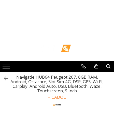
Toate Produsele
Navigații dedicate
Navigatii Dedicate
BMW
Volkswagen
Audi
Navigatie HUB64 Peugeot 207, 8GB RAM,
Android, Octacore, Slot Sim 4G, DSP, GPS, Wi-FI,
Carplay, Android Auto, USB, Bluetooth, Waze,
Mercedes Benz
Touchscreen, 9 Inch
+ CADOU
Ford
Skoda