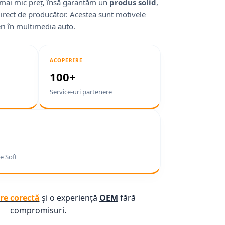
mai mic preț, însă garantăm un
produs solid
,
direct de producător. Acestea sunt motivele
ri în multimedia auto.
ACOPERIRE
100+
Service-uri partenere
e Soft
re corectă
și o experiență
OEM
fără
compromisuri.