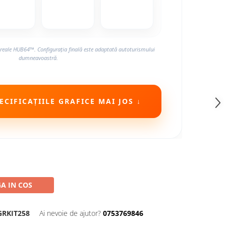
reale HUB64™. Configurația finală este adaptată autoturismului
dumneavoastră.
CIFICAȚIILE GRAFICE MAI JOS ↓
A IN COS
GRKIT258
Ai nevoie de ajutor?
0753769846