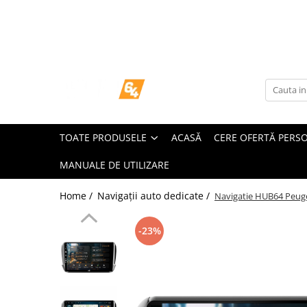
Toate Produsele
Navigații dedicate
Navigatii Dedicate
TOATE PRODUSELE
ACASĂ
CERE OFERTĂ PERS
BMW
MANUALE DE UTILIZARE
Volkswagen
Home /
Navigații auto dedicate /
Navigatie HUB64 Peugeo
Audi
-23%
Mercedes Benz
Ford
Skoda