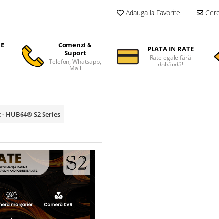
Adauga la Favorite
Cere 
RE
Comenzi &
PLATA IN RATE
Suport
Rate egale fără
i
Telefon, Whatsapp,
dobândă!
Mail
t - HUB64® S2 Series