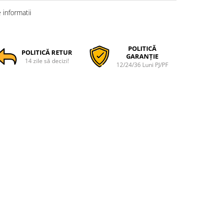
informatii
POLITICĂ
POLITICĂ RETUR
GARANȚIE
14 zile să decizi!
12/24/36 Luni PJ/PF