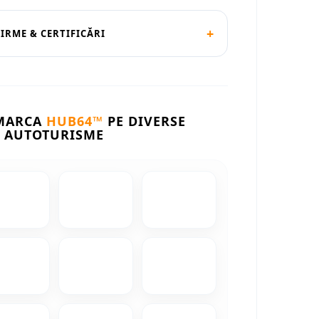
+
FIRME & CERTIFICĂRI
 MARCA
HUB64™
PE DIVERSE
AUTOTURISME