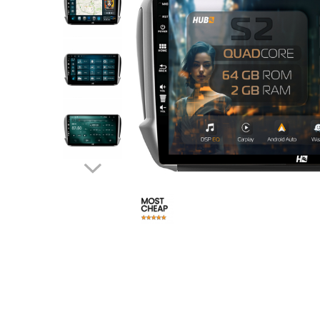
Opel
Dacia
Peugeot
Hyundai
Toyota
Seat
Kia
Chevrolet
Suzuki
Renault