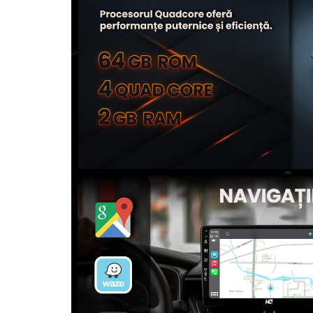
Camere Seat
Camere Subaru
Camere Suzuki
Camere Volvo
Camere MAN
Camere înregistrare trafic
Accesorii multimedia
Rame adaptoare auto
Rame adaptoare auto
Rame adaptoare Volkswagen