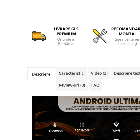
Camere Iveco
Camere Citroen
LIVRARE GLS
RECOMANDA
Camere Peugeot
PREMIUM
MONTAJ
Oriunde în
Rețea partener
România!
specializați
Camere Fiat
Camere Renault
Camere Dacia
Caracteristici
Video
(3)
Descriere tex
Descriere
Review-uri
(0)
FAQ
Camere Toyota
Camere Kia
Camere Hyundai
Camere Nissan