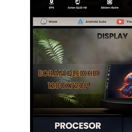
Camere Alfa Romeo
Camere Honda
Camere Chevrolet
Camere Jaguar
Camere Jeep
Camere Land Rover
Camere Lexus
Camere Mazda
Camere Mitsubishi
Camere Porsche