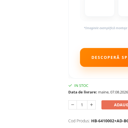
*Imaginile exemplifică montaje 
DESCOPERĂ SPE
IN STOC
Data de livrare:
maine, 07.08.2026
ADAUG
Cod Produs:
HB-6410002+AD-B