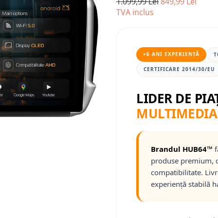
1.099,99 Lei
849,99 Lei
TVA inclus
+6 ANI EXPERIENȚĂ
T
CERTIFICARE 2014/30/EU
LIDER DE PIA
MULTIMEDIA
Brandul HUB64™
f
produse premium, c
compatibilitate. Liv
experiență stabilă h