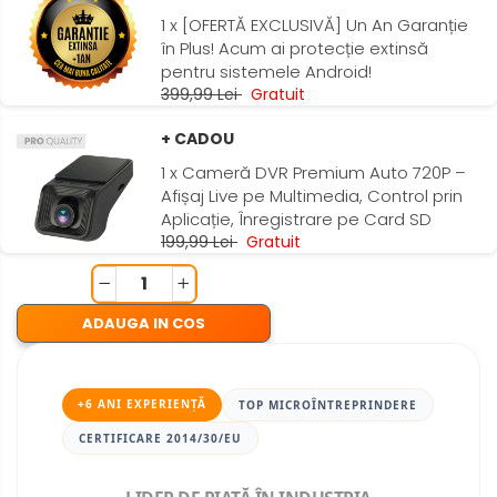
1 x [OFERTĂ EXCLUSIVĂ] Un An Garanție
Smart
în Plus! Acum ai protecție extinsă
pentru sistemele Android!
Fiat
399,99 Lei
Gratuit
+ CADOU
Jeep
1 x Cameră DVR Premium Auto 720P –
Afișaj Live pe Multimedia, Control prin
Volvo
Aplicație, Înregistrare pe Card SD
199,99 Lei
Gratuit
Iveco
Porsche
ADAUGA IN COS
Ssangyong
Daihatsu
+6 ANI EXPERIENȚĂ
TOP MICROÎNTREPRINDERE
Navigații universale 2DIN
CERTIFICARE 2014/30/EU
Camere marșarier auto