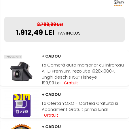
Renault
Nissan
2.799,99 LEI
1.912,49 LEI
Mitsubishi
TVA INCLUS
Land Rover
+ CADOU
Mazda
1 x Cameră auto marșarier cu infraroșu
AHD Premium, rezoluție 1920x1080P,
Honda
unghi deschis 155° Fisheye
199,99 Lei
Gratuit
Citroen
+ CADOU
Isuzu
1 x Ofertă YOXO - Cartelă Gratuită și
Abonament Gratuit prima lună!
Chrysler
Gratuit
Subaru
+ CADOU