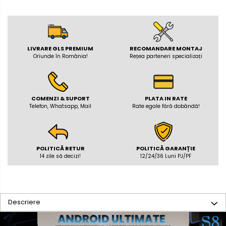
Rame Adaptoare Porsche
Rame adaptoare Citroen
LIVRARE GLS PREMIUM
RECOMANDARE MONTAJ
Oriunde în România!
Rețea parteneri specializați
Rame adaptoare Peugeot
Rame adaptoare Daihatsu
COMENZI & SUPORT
PLATA IN RATE
Telefon, Whatsapp, Mail
Rate egale fără dobândă!
Rame adaptoare Mazda
Rame adaptoare Kia
POLITICĂ RETUR
POLITICĂ GARANȚIE
Rame adaptoare Alfa Romeo
14 zile să decizi!
12/24/36 Luni PJ/PF
Rame adaptoare Nissan
Descriere
Rame adaptoare Fiat