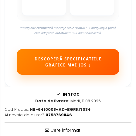
Rame adaptoare Skoda
Rame adaptoare Suzuki
*Imaginile exemplifică montaje reale HUB64™. Configurația finală
Rame adaptoare Dacia
este adaptată autoturismului dumneavoastră.
Rame adaptoare Audi
Rame adaptoare BMW
DESCOPERĂ SPECIFICAȚIILE
GRAFICE MAI JOS ↓
Rame adaptoare Seat
Rame adaptoare Renault
IN STOC
Data de livrare:
Marti, 11.08.2026
Rame adaptoare Toyota
Cod Produs:
HB-6410008+AD-BGRKIT034
Ai nevoie de ajutor?
0753769846
Rame adaptoare Volvo
Rame adaptoare Honda
Cere informatii