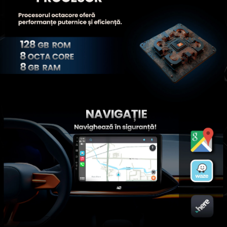
Rame adaptoare Land Rover
Rame adaptoare Ssangyong
Rame adaptoare Hummer
Conectica Auto
Conectică Audi
Conectică Ford
Conectică Volkswagen
Conectică Opel
Conectică Skoda
Conectică Honda