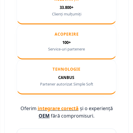
Camere Citroen
33.800+
Clienți mulțumiți
Camere Peugeot
Camere Fiat
ACOPERIRE
Camere Renault
100+
Service-uri partenere
Camere Dacia
TEHNOLOGIE
Camere Toyota
CANBUS
Camere Kia
Partener autorizat Simple Soft
Camere Hyundai
Oferim
integrare corectă
și o experiență
Camere Nissan
OEM
fără compromisuri.
Camere Alfa Romeo