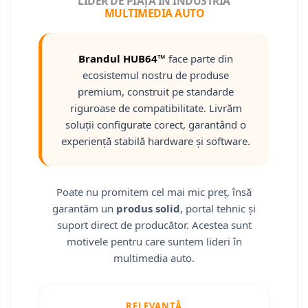
LIDER DE PIAȚĂ ÎN INDUSTRIA
MULTIMEDIA AUTO
Camere marșarier universale
Camere Skoda
Brandul HUB64™
face parte din
ecosistemul nostru de produse
Camere Volkswagen
premium, construit pe standarde
riguroase de compatibilitate. Livrăm
Camere Mercedes Benz
soluții configurate corect, garantând o
experiență stabilă hardware și software.
Camere Audi
Camere BMW
Poate nu promitem cel mai mic preț, însă
garantăm un
produs solid
, portal tehnic și
Camere Ford
suport direct de producător. Acestea sunt
motivele pentru care suntem lideri în
Camere Opel
multimedia auto.
Camere Iveco
RELEVANȚĂ