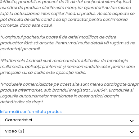
întâlnite, probabil un procent de 1% din tot conținutul site-ului, însă
numărul de produse oferite este mare, iar operatorii nu fac mereu
față la actualizarea informațiilor fiecărui produs. Aceste aspecte se
pot discuta de altfel când o să fiți contactat pentru confirmarea
comenzii, daca este cazul.
*Conținutul pachetului poate fi de altfel modificat de către
producător fără să anunțe. Pentru mai multe detalii vă rugăm să ne
contactați pe email.
*Platformele Android sunt recomandate iubitorilor de tehnologie
multimedia, aplicații și internet și nerecomandate celor pentru care
principala sursa audio este aplicația radio.
*Produsele comercializate pe acest site sunt mereu catalogate drept
produse aftermarket, sub brandul înregistrat „HUB64”. Brandurile și
Logourile autoturismelor menționate în acest articol aparțin
deținătorilor de drept.
Informatii conformitate produs
Caracteristici
Video
(3)