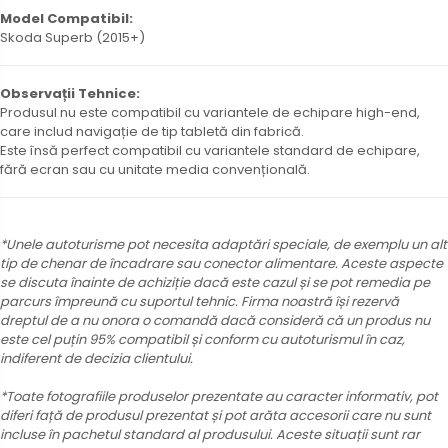
Model Compatibil:
Skoda Superb (2015+)
Observații Tehnice:
Produsul nu este compatibil cu variantele de echipare high-end,
care includ navigație de tip tabletă din fabrică.
Este însă perfect compatibil cu variantele standard de echipare,
fără ecran sau cu unitate media convențională.
*Unele autoturisme pot necesita adaptări speciale, de exemplu un alt
tip de chenar de încadrare sau conector alimentare. Aceste aspecte
se discuta înainte de achiziție dacă este cazul și se pot remedia pe
parcurs împreună cu suportul tehnic. Firma noastră își rezervă
dreptul de a nu onora o comandă dacă consideră că un produs nu
este cel puțin 95% compatibil și conform cu autoturismul în caz,
indiferent de decizia clientului.
*Toate fotografiile produselor prezentate au caracter informativ, pot
diferi față de produsul prezentat și pot arăta accesorii care nu sunt
incluse în pachetul standard al produsului. Aceste situații sunt rar