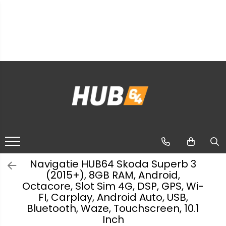
Toate Produsele
Navigații dedicate
Navigatii Dedicate
Navigații
universale
BMW
Camere
Volkswagen
marșarier
auto
Audi
Camere
Navigatie HUB64 Skoda Superb 3
înregistrare
(2015+), 8GB RAM, Android,
Mercedes Benz
trafic
Octacore, Slot Sim 4G, DSP, GPS, Wi-
Accesorii
FI, Carplay, Android Auto, USB,
multimedia
Ford
Bluetooth, Waze, Touchscreen, 10.1
Inch
Rame
Skoda