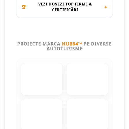
VEZI DOVEZI TOP FIRME &
+
Camere Honda
🏆
CERTIFICĂRI
Camere Chevrolet
Camere Jaguar
PROIECTE MARCA
HUB64™
PE DIVERSE
Camere Jeep
AUTOTURISME
Camere Land Rover
Camere Lexus
Camere Mazda
Camere Mitsubishi
Camere Porsche
Camere Seat