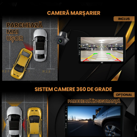
Conectică BMW
Conectică BMW
Conectică Mercedes Benz
Conectică Chevrolet
Conectică Suzuki
Conectică Renault
Conectică Kia
Conectică Hyundai
Conectică Mitsubishi