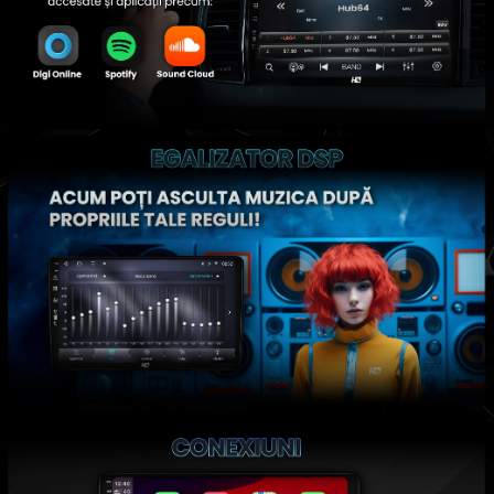
Conectică Dodge
Conectică Isuzu
Conectică Mazda
Conectică Subaru
Conectică Iveco
Conectică Iveco
Conectică Dacia
Conectică Volvo
Conectică Smart