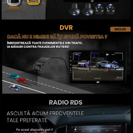
Conectică Seat
Conectică Porsche
Conectică Toyota
Conectică Daihatsu
Conectică Alfa Romeo
Conectică Nissan
Conectică Fiat
Conectică Citroen
Conectică Peugeot
Conectică Jeep