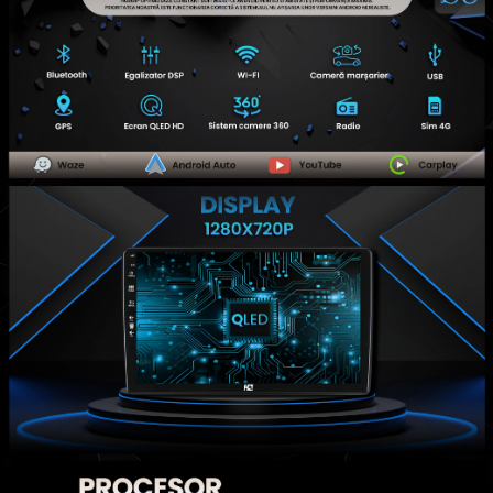
Rame adaptoare Hyundai
Rame adaptoare Chevrolet
Rame adaptoare Mitsubishi
Rame adaptoare Jeep
Rame adaptoare Chrysler
Rame adaptoare Dodge
Rame adaptoare Isuzu
Rame adaptoare Subaru
Rame adaptoare Iveco
Rame adaptoare Smart