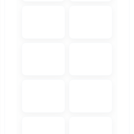
Camere Subaru
Camere Suzuki
Camere Volvo
Camere MAN
Rame adaptoare auto
Rame adaptoare Volkswagen
Rame adaptoare Ford
Rame adaptoare M-Benz
Rame adaptoare Opel