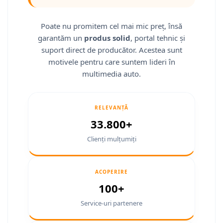
Fiat
Camere Mitsubishi
Rame adaptoare Jeep
Conectică Isuzu
Jeep
Camere Porsche
Rame adaptoare Chrysler
Conectică Mazda
Poate nu promitem cel mai mic preț, însă
garantăm un
produs solid
, portal tehnic și
Volvo
Camere Seat
Rame adaptoare Dodge
Conectică Subaru
suport direct de producător. Acestea sunt
motivele pentru care suntem lideri în
Iveco
Camere Subaru
Rame adaptoare Isuzu
Conectică Iveco
multimedia auto.
Porsche
Camere Suzuki
Rame adaptoare Subaru
Conectică Iveco
RELEVANȚĂ
Ssangyong
Camere Volvo
Rame adaptoare Iveco
Conectică Dacia
33.800+
Daihatsu
Camere MAN
Rame adaptoare Smart
Conectică Volvo
Clienți mulțumiți
Rame adaptoare Land Rover
Conectică Smart
ACOPERIRE
Rame adaptoare Ssangyong
Conectică Chrysler
100+
Service-uri partenere
Rame adaptoare Hummer
Conectică Land Rover