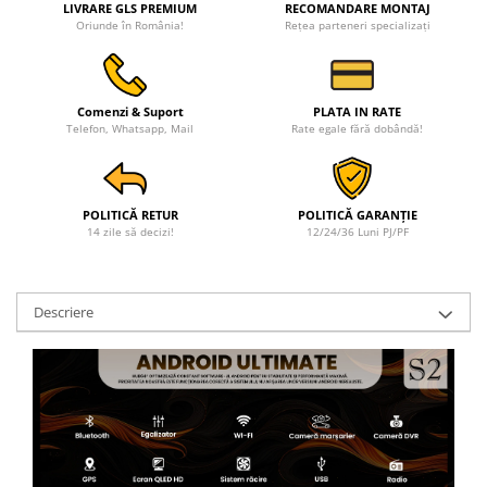
LIVRARE GLS PREMIUM
RECOMANDARE MONTAJ
Oriunde în România!
Rețea parteneri specializați
Comenzi & Suport
PLATA IN RATE
Telefon, Whatsapp, Mail
Rate egale fără dobândă!
POLITICĂ RETUR
POLITICĂ GARANȚIE
14 zile să decizi!
12/24/36 Luni PJ/PF
Descriere