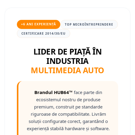
Mitsubishi
Camere Nissan
Rame adaptoare Daihatsu
Conectică Toyota
Land Rover
Camere Alfa Romeo
Rame adaptoare Mazda
Conectică Daihatsu
+6 ANI EXPERIENȚĂ
TOP MICROÎNTREPRINDERE
CERTIFICARE 2014/30/EU
Mazda
Camere Honda
Rame adaptoare Kia
Conectică Alfa Romeo
LIDER DE PIAȚĂ ÎN
Honda
Camere Chevrolet
Rame adaptoare Alfa Romeo
Conectică Nissan
INDUSTRIA
Citroen
Camere Jaguar
Rame adaptoare Nissan
Conectică Fiat
MULTIMEDIA AUTO
Isuzu
Camere Jeep
Rame adaptoare Fiat
Conectică Citroen
Brandul HUB64™
face parte din
Chrysler
Camere Land Rover
Rame adaptoare Hyundai
Conectică Peugeot
ecosistemul nostru de produse
premium, construit pe standarde
Subaru
Camere Lexus
Rame adaptoare Chevrolet
Conectică Jeep
riguroase de compatibilitate. Livrăm
soluții configurate corect, garantând o
Smart
Camere Mazda
Rame adaptoare Mitsubishi
Conectică Dodge
experiență stabilă hardware și software.