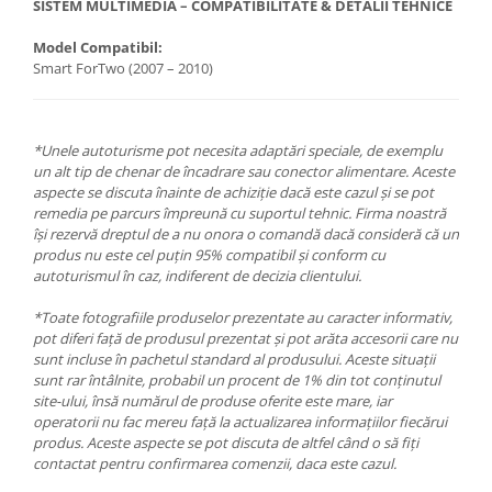
SISTEM MULTIMEDIA – COMPATIBILITATE & DETALII TEHNICE
Model Compatibil:
Smart ForTwo (2007 – 2010)
*Unele autoturisme pot necesita adaptări speciale, de exemplu
un alt tip de chenar de încadrare sau conector alimentare. Aceste
aspecte se discuta înainte de achiziție dacă este cazul și se pot
remedia pe parcurs împreună cu suportul tehnic. Firma noastră
își rezervă dreptul de a nu onora o comandă dacă consideră că un
produs nu este cel puțin 95% compatibil și conform cu
autoturismul în caz, indiferent de decizia clientului.
*Toate fotografiile produselor prezentate au caracter informativ,
pot diferi față de produsul prezentat și pot arăta accesorii care nu
sunt incluse în pachetul standard al produsului. Aceste situații
sunt rar întâlnite, probabil un procent de 1% din tot conținutul
site-ului, însă numărul de produse oferite este mare, iar
operatorii nu fac mereu față la actualizarea informațiilor fiecărui
produs. Aceste aspecte se pot discuta de altfel când o să fiți
contactat pentru confirmarea comenzii, daca este cazul.