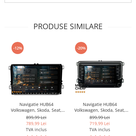
PRODUSE SIMILARE
-12%
-20%
Navigatie HUB64
Navigatie HUB64
Volkswagen, Skoda, Seat,
Volkswagen, Skoda, Seat,
2GB RAM, Android, GPS, Wi-
2GB RAM, Android, GPS, Wi-
899,99 Lei
899,99 Lei
FI, Carplay, Android Auto,
FI, Carplay, Android Auto,
789,99 Lei
719,99 Lei
USB, Bluetooth, Radio,
USB, Bluetooth, Radio,
TVA inclus
TVA inclus
Waze, Touchscreen, 9 inch
Waze, Touchscreen, 7 inch