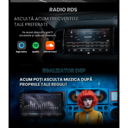
Conectică Kia
Conectică Hyundai
Conectică Mitsubishi
Conectică Seat
Conectică Porsche
Conectică Toyota
Conectică Daihatsu
Conectică Alfa Romeo
Conectică Nissan
Conectică Fiat