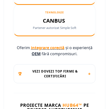
Camere marșarier auto
Camere marșarier auto
TEHNOLOGIE
CANBUS
Camere marșarier universale
Partener autorizat Simple Soft
Camere Skoda
Camere Volkswagen
Oferim
integrare corectă
și o experiență
OEM
fără compromisuri.
Camere Mercedes Benz
Camere Audi
VEZI DOVEZI TOP FIRME &
+
🏆
CERTIFICĂRI
Camere BMW
Camere Ford
Camere Opel
PROIECTE MARCA
HUB64™
PE