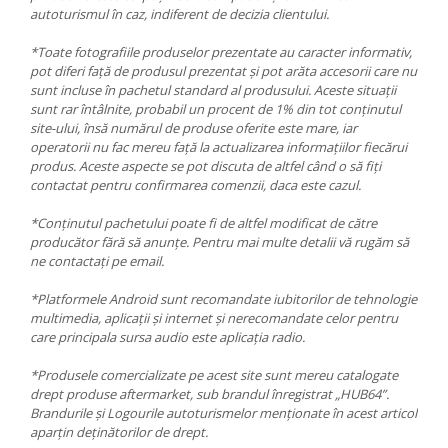
autoturismul în caz, indiferent de decizia clientului.
*Toate fotografiile produselor prezentate au caracter informativ,
pot diferi față de produsul prezentat și pot arăta accesorii care nu
sunt incluse în pachetul standard al produsului. Aceste situații
sunt rar întâlnite, probabil un procent de 1% din tot conținutul
site-ului, însă numărul de produse oferite este mare, iar
operatorii nu fac mereu față la actualizarea informațiilor fiecărui
produs. Aceste aspecte se pot discuta de altfel când o să fiți
contactat pentru confirmarea comenzii, daca este cazul.
*Conținutul pachetului poate fi de altfel modificat de către
producător fără să anunțe. Pentru mai multe detalii vă rugăm să
ne contactați pe email.
*Platformele Android sunt recomandate iubitorilor de tehnologie
multimedia, aplicații și internet și nerecomandate celor pentru
care principala sursa audio este aplicația radio.
*Produsele comercializate pe acest site sunt mereu catalogate
drept produse aftermarket, sub brandul înregistrat „HUB64”.
Brandurile și Logourile autoturismelor menționate în acest articol
aparțin deținătorilor de drept.