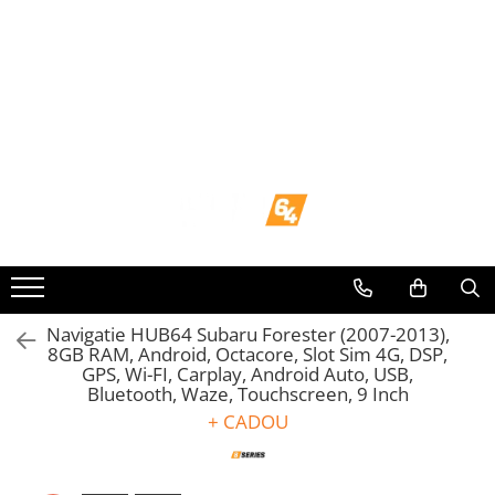
Toate Produsele
Navigații dedicate
Navigatii Dedicate
BMW
Volkswagen
Audi
Navigatie HUB64 Subaru Forester (2007-2013),
8GB RAM, Android, Octacore, Slot Sim 4G, DSP,
GPS, Wi-FI, Carplay, Android Auto, USB,
Mercedes Benz
Bluetooth, Waze, Touchscreen, 9 Inch
+ CADOU
Ford
Skoda