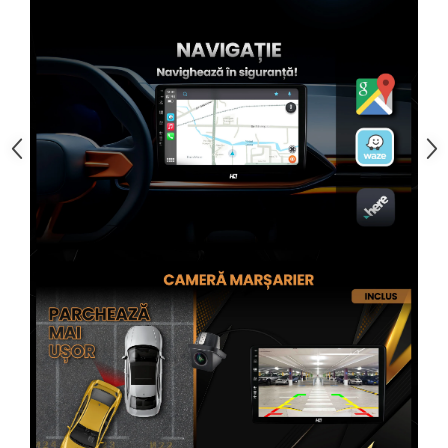
Rame adaptoare Subaru
Rame adaptoare Iveco
Rame adaptoare Smart
Rame adaptoare Land Rover
Rame adaptoare Ssangyong
Rame adaptoare Hummer
Conectica Auto
Conectica Auto
Conectică Audi
Conectică Ford
Conectică Volkswagen