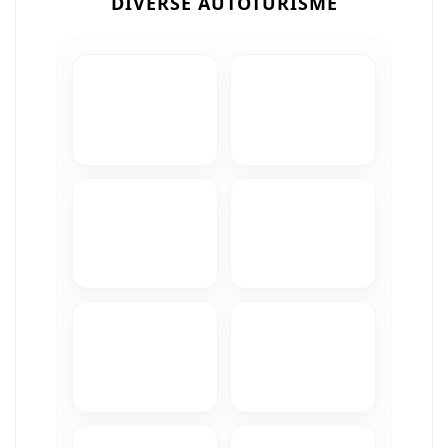
DIVERSE AUTOTURISME
Camere Iveco
Camere Citroen
Camere Peugeot
Camere Fiat
Camere Renault
Camere Dacia
Camere Toyota
Camere Kia
Camere Hyundai
Camere Nissan