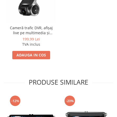
Cameră trafic DVR, afișaj
live pe multimedia și
înregistrare pe SD
199,99 Lei
TVA inclus
ADAUGA IN COS
PRODUSE SIMILARE
-12%
-20%