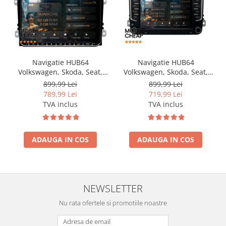
Navigatie HUB64
Navigatie HUB64
Volkswagen, Skoda, Seat,
Volkswagen, Skoda, Seat,
2GB RAM, Android, GPS, Wi-
2GB RAM, Android, GPS, Wi-
899,99 Lei
899,99 Lei
FI, Carplay, Android Auto,
FI, Carplay, Android Auto,
789,99 Lei
719,99 Lei
USB, Bluetooth, Radio,
USB, Bluetooth, Radio,
TVA inclus
TVA inclus
Waze, Touchscreen, 9 inch
Waze, Touchscreen, 7 inch
ADAUGA IN COS
ADAUGA IN COS
NEWSLETTER
Nu rata ofertele si promotiile noastre