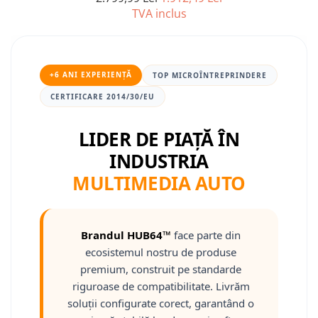
TVA inclus
Nissan
Mitsubishi
+6 ANI EXPERIENȚĂ
TOP MICROÎNTREPRINDERE
Land Rover
CERTIFICARE 2014/30/EU
Mazda
LIDER DE PIAȚĂ ÎN
INDUSTRIA
Honda
MULTIMEDIA AUTO
Citroen
Isuzu
Brandul HUB64™
face parte din
ecosistemul nostru de produse
Chrysler
premium, construit pe standarde
riguroase de compatibilitate. Livrăm
Subaru
soluții configurate corect, garantând o