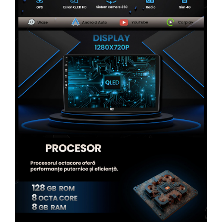
Rame adaptoare Alfa Romeo
Rame adaptoare Nissan
Rame adaptoare Fiat
Rame adaptoare Hyundai
Rame adaptoare Chevrolet
Rame adaptoare Mitsubishi
Rame adaptoare Jeep
Rame adaptoare Chrysler
Rame adaptoare Dodge
Rame adaptoare Isuzu