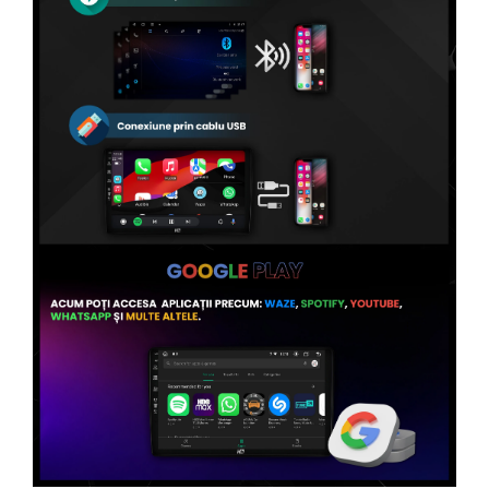
Conectică Volvo
Conectică Smart
Conectică Chrysler
Conectică Land Rover
Conectică Ssangyong
Conectică Hummer