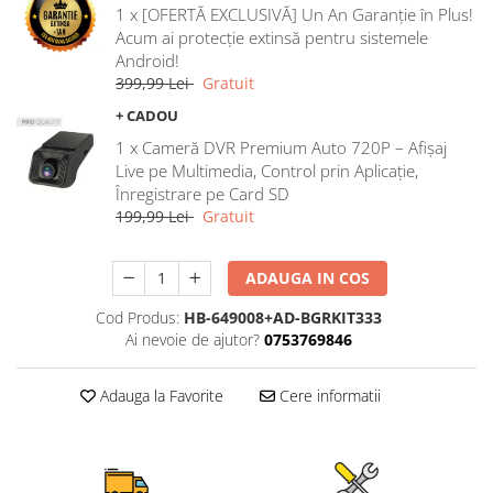
1 x [OFERTĂ EXCLUSIVĂ] Un An Garanție în Plus!
Rame adaptoare Ford
Acum ai protecție extinsă pentru sistemele
Android!
Rame adaptoare M-Benz
399,99 Lei
Gratuit
+ CADOU
Rame adaptoare Opel
1 x Cameră DVR Premium Auto 720P – Afișaj
Live pe Multimedia, Control prin Aplicație,
Rame adaptoare Skoda
Înregistrare pe Card SD
199,99 Lei
Gratuit
Rame adaptoare Suzuki
ADAUGA IN COS
Rame adaptoare Dacia
Cod Produs:
HB-649008+AD-BGRKIT333
Rame adaptoare Audi
Ai nevoie de ajutor?
0753769846
Rame adaptoare BMW
Adauga la Favorite
Cere informatii
Rame adaptoare Seat
Rame adaptoare Renault