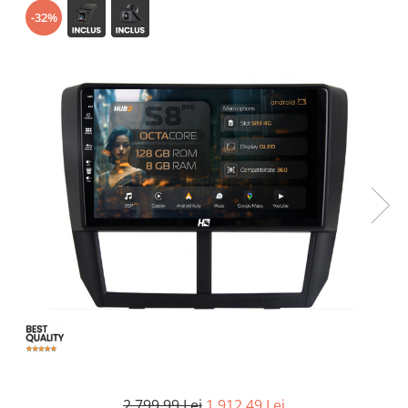
-32%
Opel
Dacia
Peugeot
Hyundai
Toyota
Seat
Kia
Chevrolet
Suzuki
2.799,99 Lei
1.912,49 Lei
Renault