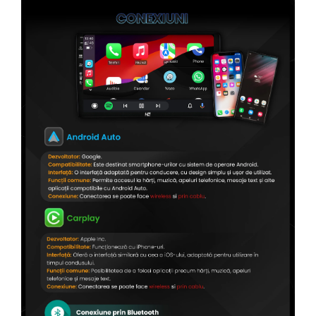
Conectică Citroen
Conectică Peugeot
Conectică Jeep
Conectică Dodge
Conectică Isuzu
Conectică Mazda
Conectică Subaru
Conectică Iveco
Conectică Iveco
Conectică Dacia