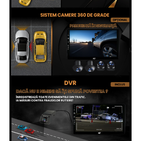
Conectică Opel
Conectică Skoda
Conectică Honda
Conectică BMW
Conectică BMW
Conectică Mercedes Benz
Conectică Chevrolet
Conectică Suzuki
Conectică Renault