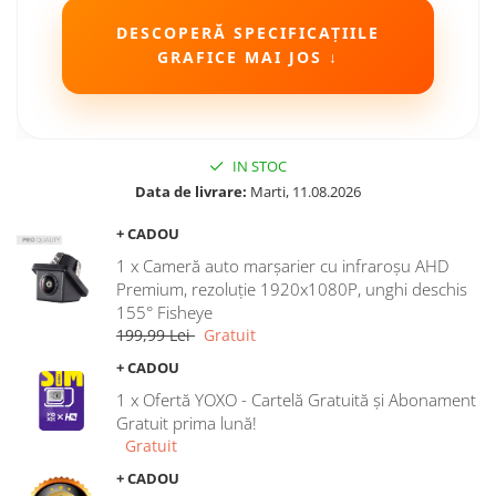
Camere Seat
DESCOPERĂ SPECIFICAȚIILE
GRAFICE MAI JOS ↓
Camere Subaru
Camere Suzuki
IN STOC
Camere Volvo
Data de livrare:
Marti, 11.08.2026
+ CADOU
Camere MAN
1 x Cameră auto marșarier cu infraroșu AHD
Camere înregistrare trafic
Premium, rezoluție 1920x1080P, unghi deschis
155° Fisheye
199,99 Lei
Gratuit
Accesorii multimedia
+ CADOU
Rame adaptoare auto
1 x Ofertă YOXO - Cartelă Gratuită și Abonament
Rame adaptoare auto
Gratuit prima lună!
Gratuit
Rame adaptoare Volkswagen
+ CADOU