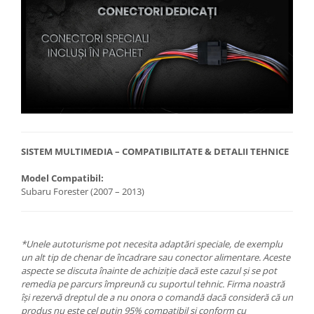
SISTEM MULTIMEDIA – COMPATIBILITATE & DETALII TEHNICE
Model Compatibil:
Subaru Forester (2007 – 2013)
*Unele autoturisme pot necesita adaptări speciale, de exemplu
un alt tip de chenar de încadrare sau conector alimentare. Aceste
aspecte se discuta înainte de achiziție dacă este cazul și se pot
remedia pe parcurs împreună cu suportul tehnic. Firma noastră
își rezervă dreptul de a nu onora o comandă dacă consideră că un
produs nu este cel puțin 95% compatibil și conform cu