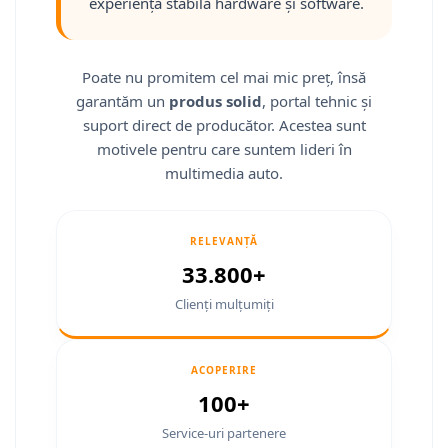
experiență stabilă hardware și software.
Smart
Fiat
Poate nu promitem cel mai mic preț, însă
garantăm un
produs solid
, portal tehnic și
Jeep
suport direct de producător. Acestea sunt
Volvo
motivele pentru care suntem lideri în
multimedia auto.
Iveco
Porsche
RELEVANȚĂ
33.800+
Ssangyong
Clienți mulțumiți
Daihatsu
ACOPERIRE
Navigații universale
100+
Navigații universale 2DIN
Service-uri partenere