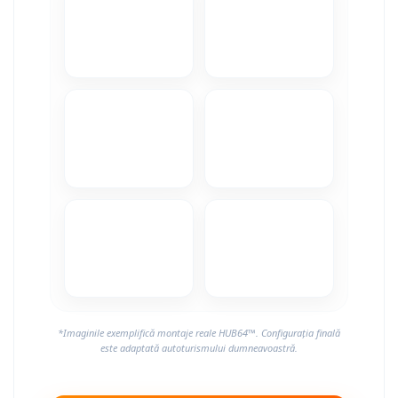
Camere Alfa Romeo
Camere Honda
Camere Chevrolet
Camere Jaguar
Camere Jeep
Camere Land Rover
Camere Lexus
Camere Mazda
*Imaginile exemplifică montaje reale HUB64™. Configurația finală
Camere Mitsubishi
este adaptată autoturismului dumneavoastră.
Camere Porsche