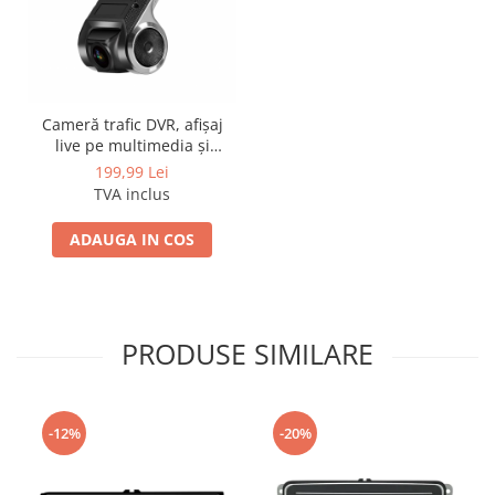
Cameră trafic DVR, afișaj
live pe multimedia și
înregistrare pe SD
199,99 Lei
TVA inclus
ADAUGA IN COS
PRODUSE SIMILARE
-12%
-20%