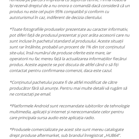
își rezervă dreptul de a nu onora o comandă dacă consideră că un
produs nu este cel puțin 95% compatibil și conform cu
autoturismul în caz, indiferent de decizia clientului.
*Toate fotografiile produselor prezentate au caracter informativ,
pot diferi față de produsul prezentat și pot arăta accesorii care nu
sunt incluse în pachetul standard al produsului. Aceste situații
sunt rar întâlnite, probabil un procent de 1% din tot conținutul
site-ului, însă numărul de produse oferite este mare, iar
operatorii nu fac mereu față la actualizarea informațiilor fiecărui
produs. Aceste aspecte se pot discuta de altfel când o să fiți
contactat pentru confirmarea comenzii, daca este cazul.
*Conținutul pachetului poate fi de altfel modificat de către
producător fără să anunțe. Pentru mai multe detalii vă rugăm să
ne contactați pe email.
*Platformele Android sunt recomandate iubitorilor de tehnologie
multimedia, aplicații și internet și nerecomandate celor pentru
care principala sursa audio este aplicația radio.
*Produsele comercializate pe acest site sunt mereu catalogate
drept produse aftermarket, sub brandul înregistrat „HUB64”.