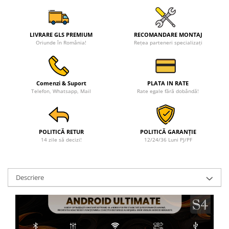
LIVRARE GLS PREMIUM
RECOMANDARE MONTAJ
Oriunde în România!
Rețea parteneri specializați
Comenzi & Suport
PLATA IN RATE
Telefon, Whatsapp, Mail
Rate egale fără dobândă!
POLITICĂ RETUR
POLITICĂ GARANȚIE
14 zile să decizi!
12/24/36 Luni PJ/PF
Descriere