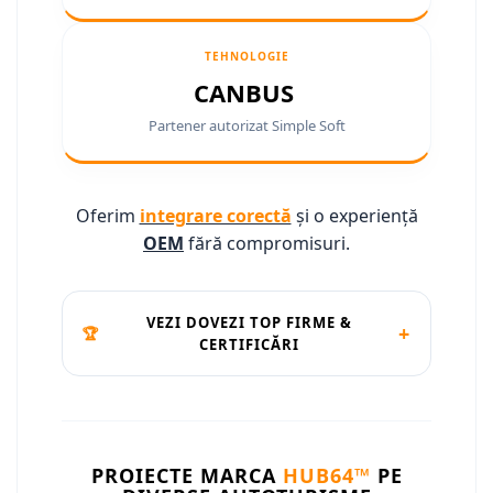
Conectică Ssangyong
TEHNOLOGIE
Conectică Hummer
CANBUS
Partener autorizat Simple Soft
Oferim
integrare corectă
și o experiență
OEM
fără compromisuri.
VEZI DOVEZI TOP FIRME &
+
🏆
CERTIFICĂRI
PROIECTE MARCA
HUB64™
PE