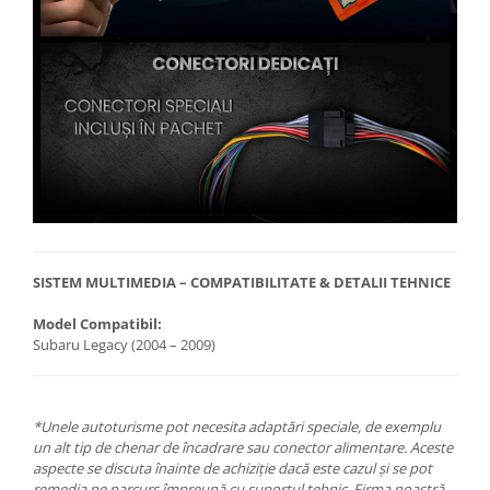
SISTEM MULTIMEDIA – COMPATIBILITATE & DETALII TEHNICE
Model Compatibil:
Subaru Legacy (2004 – 2009)
*Unele autoturisme pot necesita adaptări speciale, de exemplu
un alt tip de chenar de încadrare sau conector alimentare. Aceste
aspecte se discuta înainte de achiziție dacă este cazul și se pot
remedia pe parcurs împreună cu suportul tehnic. Firma noastră