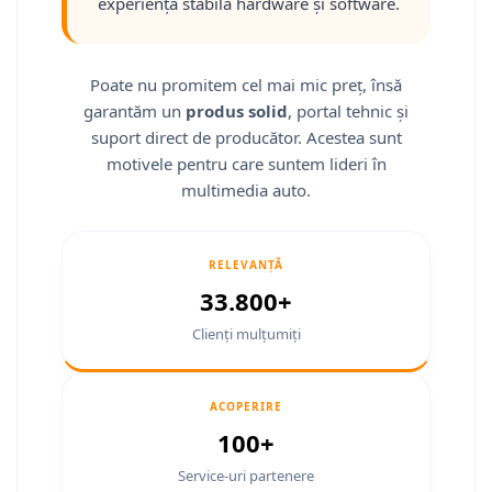
Fiat
Camere Mitsubishi
Rame adaptoare Jeep
Conectică Isuzu
experiență stabilă hardware și software.
Jeep
Camere Porsche
Rame adaptoare Chrysler
Conectică Mazda
Poate nu promitem cel mai mic preț, însă
Volvo
Camere Seat
Rame adaptoare Dodge
Conectică Subaru
garantăm un
produs solid
, portal tehnic și
suport direct de producător. Acestea sunt
Iveco
Camere Subaru
Rame adaptoare Isuzu
Conectică Iveco
motivele pentru care suntem lideri în
multimedia auto.
Porsche
Camere Suzuki
Rame adaptoare Subaru
Conectică Iveco
Ssangyong
Camere Volvo
Rame adaptoare Iveco
Conectică Dacia
RELEVANȚĂ
33.800+
Daihatsu
Camere MAN
Rame adaptoare Smart
Conectică Volvo
Clienți mulțumiți
Rame adaptoare Land Rover
Conectică Smart
Rame adaptoare Ssangyong
Conectică Chrysler
ACOPERIRE
100+
Rame adaptoare Hummer
Conectică Land Rover
Service-uri partenere