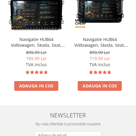
Navigatie HUB64
Navigatie HUB64
Volkswagen, Skoda, Seat,
Volkswagen, Skoda, Seat,
2GB RAM, Android, GPS, Wi-
2GB RAM, Android, GPS, Wi-
899,99 Lei
899,99 Lei
FI, Carplay, Android Auto,
FI, Carplay, Android Auto,
789,99 Lei
719,99 Lei
USB, Bluetooth, Radio,
USB, Bluetooth, Radio,
TVA inclus
TVA inclus
Waze, Touchscreen, 9 inch
Waze, Touchscreen, 7 inch
ADAUGA IN COS
ADAUGA IN COS
NEWSLETTER
Nu rata ofertele si promotiile noastre