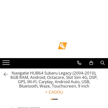
Toate Produsele
Navigații dedicate
Navigatii Dedicate
BMW
Volkswagen
Audi
Navigatie HUB64 Subaru Legacy (2004-2010),
8GB RAM, Android, Octacore, Slot Sim 4G, DSP,
GPS, Wi-FI, Carplay, Android Auto, USB,
Mercedes Benz
Bluetooth, Waze, Touchscreen, 9 Inch
+ CADOU
Ford
Skoda