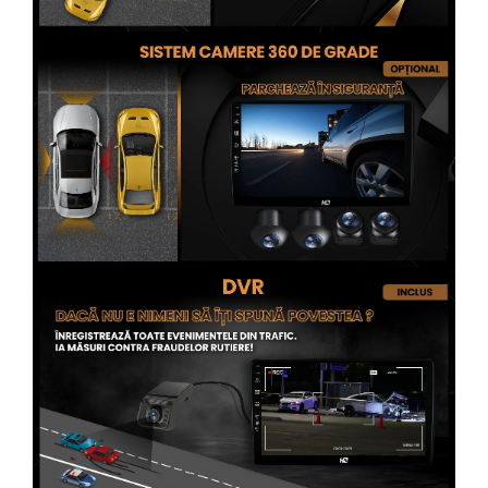
Conectică Opel
Conectică Skoda
Conectică Honda
Conectică BMW
Conectică BMW
Conectică Mercedes Benz
Conectică Chevrolet
Conectică Suzuki
Conectică Renault