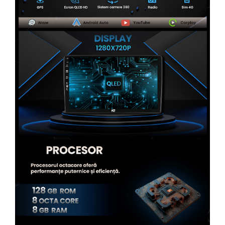
Rame adaptoare Alfa Romeo
Rame adaptoare Nissan
Rame adaptoare Fiat
Rame adaptoare Hyundai
Rame adaptoare Chevrolet
Rame adaptoare Mitsubishi
Rame adaptoare Jeep
Rame adaptoare Chrysler
Rame adaptoare Dodge
Rame adaptoare Isuzu