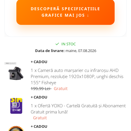
Camere Seat
DESCOPERĂ SPECIFICAȚIILE
GRAFICE MAI JOS ↓
Camere Subaru
Camere Suzuki
IN STOC
Camere Volvo
Data de livrare:
maine, 07.08.2026
+ CADOU
Camere MAN
1 x Cameră auto marșarier cu infraroșu AHD
Camere înregistrare trafic
Premium, rezoluție 1920x1080P, unghi deschis
155° Fisheye
199,99 Lei
Gratuit
Accesorii multimedia
+ CADOU
Rame adaptoare auto
1 x Ofertă YOXO - Cartelă Gratuită și Abonament
Rame adaptoare auto
Gratuit prima lună!
Gratuit
Rame adaptoare Volkswagen
+ CADOU