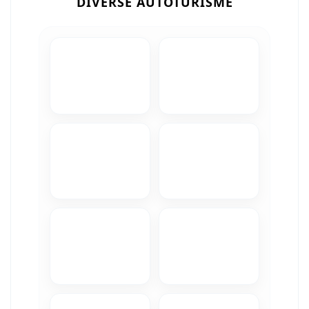
DIVERSE AUTOTURISME
Camere Iveco
Camere Citroen
Camere Peugeot
Camere Fiat
Camere Renault
Camere Dacia
Camere Toyota
Camere Kia
Camere Hyundai
Camere Nissan