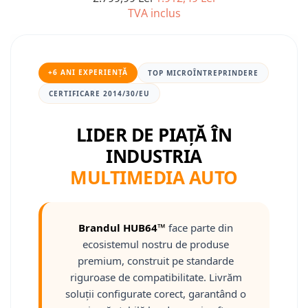
TVA inclus
Nissan
Mitsubishi
+6 ANI EXPERIENȚĂ
TOP MICROÎNTREPRINDERE
Land Rover
CERTIFICARE 2014/30/EU
Mazda
LIDER DE PIAȚĂ ÎN
INDUSTRIA
Honda
MULTIMEDIA AUTO
Citroen
Isuzu
Brandul HUB64™
face parte din
ecosistemul nostru de produse
Chrysler
premium, construit pe standarde
riguroase de compatibilitate. Livrăm
Subaru
soluții configurate corect, garantând o