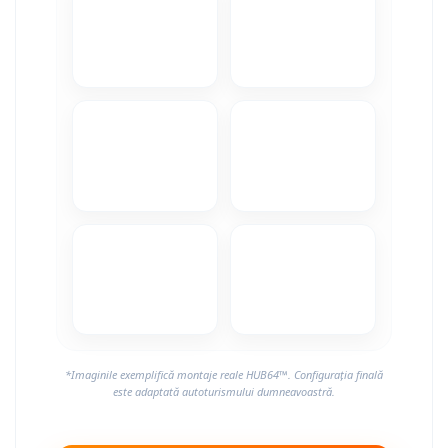
Camere Alfa Romeo
Camere Honda
Camere Chevrolet
Camere Jaguar
Camere Jeep
Camere Land Rover
Camere Lexus
Camere Mazda
*Imaginile exemplifică montaje reale HUB64™. Configurația finală
Camere Mitsubishi
este adaptată autoturismului dumneavoastră.
Camere Porsche