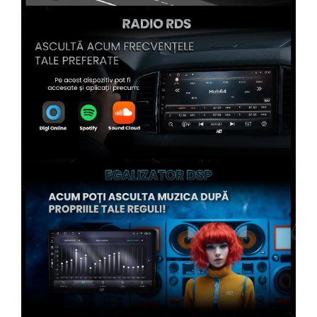
Conectică Kia
Conectică Hyundai
Conectică Mitsubishi
Conectică Seat
Conectică Porsche
Conectică Toyota
Conectică Daihatsu
Conectică Alfa Romeo
Conectică Nissan
Conectică Fiat