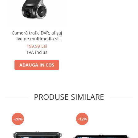
Cameră trafic DVR, afișaj
live pe multimedia și
înregistrare pe SD
199,99 Lei
TVA inclus
ADAUGA IN COS
PRODUSE SIMILARE
-20%
-12%