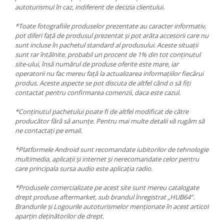
autoturismul în caz, indiferent de decizia clientului.
*Toate fotografiile produselor prezentate au caracter informativ,
pot diferi față de produsul prezentat și pot arăta accesorii care nu
sunt incluse în pachetul standard al produsului. Aceste situații
sunt rar întâlnite, probabil un procent de 1% din tot conținutul
site-ului, însă numărul de produse oferite este mare, iar
operatorii nu fac mereu față la actualizarea informațiilor fiecărui
produs. Aceste aspecte se pot discuta de altfel când o să fiți
contactat pentru confirmarea comenzii, daca este cazul.
*Conținutul pachetului poate fi de altfel modificat de către
producător fără să anunțe. Pentru mai multe detalii vă rugăm să
ne contactați pe email.
*Platformele Android sunt recomandate iubitorilor de tehnologie
multimedia, aplicații și internet și nerecomandate celor pentru
care principala sursa audio este aplicația radio.
*Produsele comercializate pe acest site sunt mereu catalogate
drept produse aftermarket, sub brandul înregistrat „HUB64”.
Brandurile și Logourile autoturismelor menționate în acest articol
aparțin deținătorilor de drept.