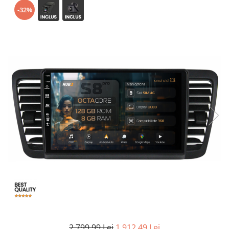
-32%
Opel
Dacia
Peugeot
Hyundai
Toyota
Seat
Kia
Chevrolet
Suzuki
2.799,99 Lei
1.912,49 Lei
Renault