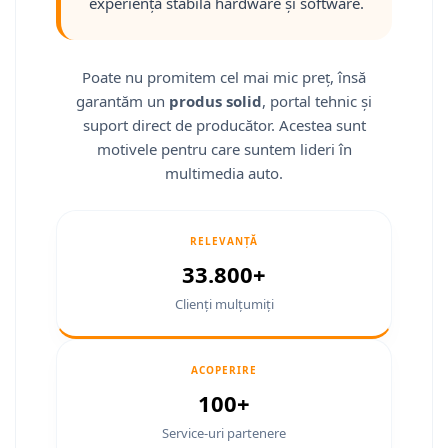
experiență stabilă hardware și software.
Smart
Fiat
Poate nu promitem cel mai mic preț, însă
garantăm un
produs solid
, portal tehnic și
Jeep
suport direct de producător. Acestea sunt
Volvo
motivele pentru care suntem lideri în
multimedia auto.
Iveco
Porsche
RELEVANȚĂ
33.800+
Ssangyong
Clienți mulțumiți
Daihatsu
ACOPERIRE
Navigații universale
100+
Navigații universale 2DIN
Service-uri partenere