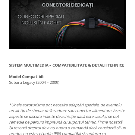
SISTEM MULTIMEDIA – COMPATIBILITATE & DETALII TEHNICE
Model Compatibil:
Subaru Legacy (2004 – 2009)
*Unele autoturisme pot necesita adaptări speciale, de exemplu
un alt tip de chenar de încadrare sau conector alimentare. Aceste
aspecte se discuta înainte de achiziție dacă este cazul și se pot
remedia pe parcurs împreună cu suportul tehnic. Firma noastră
își rezervă dreptul de a nu onora o comandă dacă consideră că un
produs nu este cel puțin 95% compatibil și conform cu