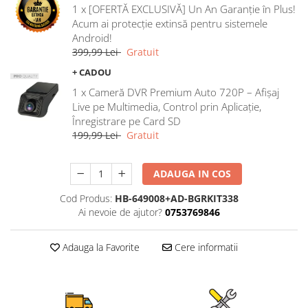
1 x [OFERTĂ EXCLUSIVĂ] Un An Garanție în Plus!
Rame adaptoare Ford
Acum ai protecție extinsă pentru sistemele
Android!
Rame adaptoare M-Benz
399,99 Lei
Gratuit
+ CADOU
Rame adaptoare Opel
1 x Cameră DVR Premium Auto 720P – Afișaj
Live pe Multimedia, Control prin Aplicație,
Rame adaptoare Skoda
Înregistrare pe Card SD
199,99 Lei
Gratuit
Rame adaptoare Suzuki
ADAUGA IN COS
Rame adaptoare Dacia
Cod Produs:
HB-649008+AD-BGRKIT338
Rame adaptoare Audi
Ai nevoie de ajutor?
0753769846
Rame adaptoare BMW
Adauga la Favorite
Cere informatii
Rame adaptoare Seat
Rame adaptoare Renault