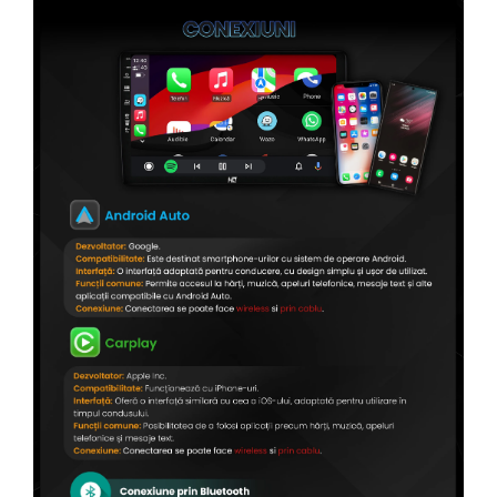
Conectică Citroen
Conectică Peugeot
Conectică Jeep
Conectică Dodge
Conectică Isuzu
Conectică Mazda
Conectică Subaru
Conectică Iveco
Conectică Iveco
Conectică Dacia