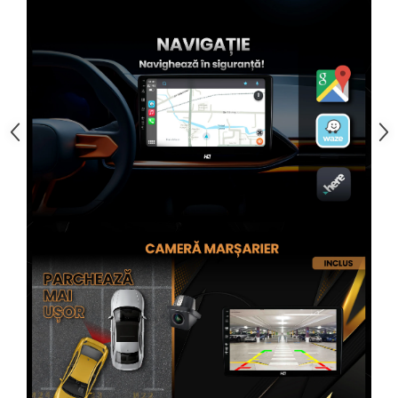
Rame adaptoare Subaru
Rame adaptoare Iveco
Rame adaptoare Smart
Rame adaptoare Land Rover
Rame adaptoare Ssangyong
Rame adaptoare Hummer
Conectica Auto
Conectica Auto
Conectică Audi
Conectică Ford
Conectică Volkswagen