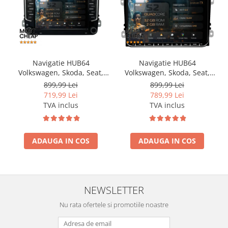
Navigatie HUB64
Navigatie HUB64
Volkswagen, Skoda, Seat,
Volkswagen, Skoda, Seat,
2GB RAM, Android, GPS, Wi-
2GB RAM, Android, GPS, Wi-
899,99 Lei
899,99 Lei
FI, Carplay, Android Auto,
FI, Carplay, Android Auto,
719,99 Lei
789,99 Lei
USB, Bluetooth, Radio,
USB, Bluetooth, Radio,
TVA inclus
TVA inclus
Waze, Touchscreen, 7 inch
Waze, Touchscreen, 9 inch
ADAUGA IN COS
ADAUGA IN COS
NEWSLETTER
Nu rata ofertele si promotiile noastre