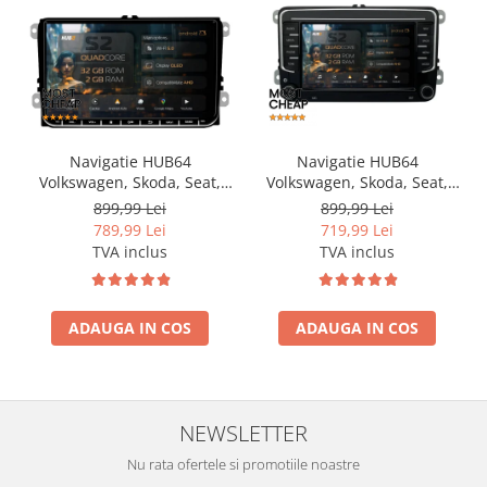
Navigatie HUB64
Navigatie HUB64
Volkswagen, Skoda, Seat,
Volkswagen, Skoda, Seat,
2GB RAM, Android, GPS, Wi-
2GB RAM, Android, GPS, Wi-
899,99 Lei
899,99 Lei
FI, Carplay, Android Auto,
FI, Carplay, Android Auto,
789,99 Lei
719,99 Lei
USB, Bluetooth, Radio,
USB, Bluetooth, Radio,
TVA inclus
TVA inclus
Waze, Touchscreen, 9 inch
Waze, Touchscreen, 7 inch
ADAUGA IN COS
ADAUGA IN COS
NEWSLETTER
Nu rata ofertele si promotiile noastre