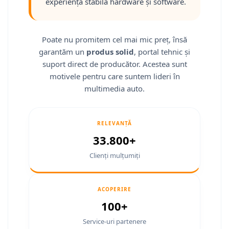
Fiat
Camere Mitsubishi
Rame adaptoare Jeep
Conectică Isuzu
experiență stabilă hardware și software.
Jeep
Camere Porsche
Rame adaptoare Chrysler
Conectică Mazda
Poate nu promitem cel mai mic preț, însă
Volvo
Camere Seat
Rame adaptoare Dodge
Conectică Subaru
garantăm un
produs solid
, portal tehnic și
suport direct de producător. Acestea sunt
Iveco
Camere Subaru
Rame adaptoare Isuzu
Conectică Iveco
motivele pentru care suntem lideri în
multimedia auto.
Porsche
Camere Suzuki
Rame adaptoare Subaru
Conectică Iveco
Ssangyong
Camere Volvo
Rame adaptoare Iveco
Conectică Dacia
RELEVANȚĂ
33.800+
Daihatsu
Camere MAN
Rame adaptoare Smart
Conectică Volvo
Clienți mulțumiți
Rame adaptoare Land Rover
Conectică Smart
Rame adaptoare Ssangyong
Conectică Chrysler
ACOPERIRE
100+
Rame adaptoare Hummer
Conectică Land Rover
Service-uri partenere