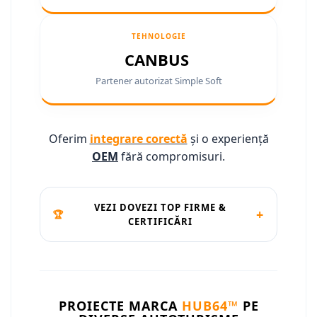
Conectică Ssangyong
TEHNOLOGIE
Conectică Hummer
CANBUS
Partener autorizat Simple Soft
Oferim
integrare corectă
și o experiență
OEM
fără compromisuri.
VEZI DOVEZI TOP FIRME &
+
🏆
CERTIFICĂRI
PROIECTE MARCA
HUB64™
PE