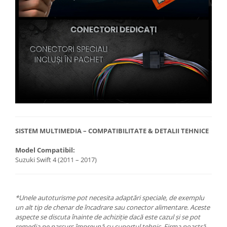
SISTEM MULTIMEDIA – COMPATIBILITATE & DETALII TEHNICE
Model Compatibil:
Suzuki Swift 4 (2011 – 2017)
*Unele autoturisme pot necesita adaptări speciale, de exemplu
un alt tip de chenar de încadrare sau conector alimentare. Aceste
aspecte se discuta înainte de achiziție dacă este cazul și se pot
remedia pe parcurs împreună cu suportul tehnic. Firma noastră