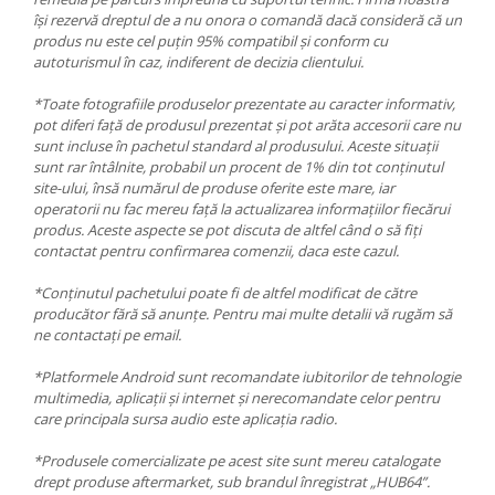
își rezervă dreptul de a nu onora o comandă dacă consideră că un
produs nu este cel puțin 95% compatibil și conform cu
autoturismul în caz, indiferent de decizia clientului.
*Toate fotografiile produselor prezentate au caracter informativ,
pot diferi față de produsul prezentat și pot arăta accesorii care nu
sunt incluse în pachetul standard al produsului. Aceste situații
sunt rar întâlnite, probabil un procent de 1% din tot conținutul
site-ului, însă numărul de produse oferite este mare, iar
operatorii nu fac mereu față la actualizarea informațiilor fiecărui
produs. Aceste aspecte se pot discuta de altfel când o să fiți
contactat pentru confirmarea comenzii, daca este cazul.
*Conținutul pachetului poate fi de altfel modificat de către
producător fără să anunțe. Pentru mai multe detalii vă rugăm să
ne contactați pe email.
*Platformele Android sunt recomandate iubitorilor de tehnologie
multimedia, aplicații și internet și nerecomandate celor pentru
care principala sursa audio este aplicația radio.
*Produsele comercializate pe acest site sunt mereu catalogate
drept produse aftermarket, sub brandul înregistrat „HUB64”.