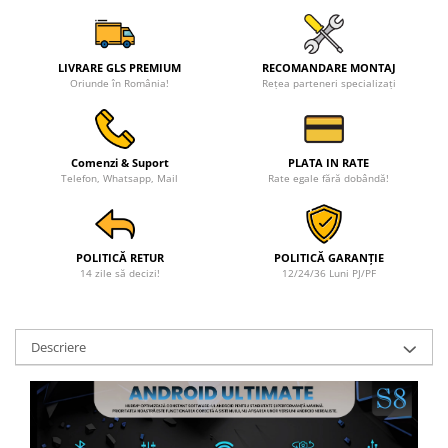
LIVRARE GLS PREMIUM
RECOMANDARE MONTAJ
Oriunde în România!
Rețea parteneri specializați
Comenzi & Suport
PLATA IN RATE
Telefon, Whatsapp, Mail
Rate egale fără dobândă!
POLITICĂ RETUR
POLITICĂ GARANȚIE
14 zile să decizi!
12/24/36 Luni PJ/PF
Descriere