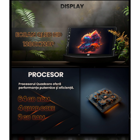
Rame adaptoare Toyota
Rame adaptoare Volvo
Rame adaptoare Honda
Rame Adaptoare Porsche
Rame adaptoare Citroen
Rame adaptoare Peugeot
Rame adaptoare Daihatsu
Rame adaptoare Mazda
Rame adaptoare Kia