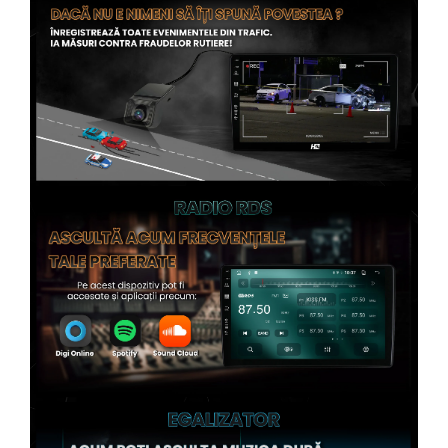
Rame adaptoare Subaru
Rame adaptoare Iveco
Rame adaptoare Smart
Rame adaptoare Land Rover
Rame adaptoare Ssangyong
Rame adaptoare Hummer
Conectica Auto
Conectica Auto
Conectică Audi
Conectică Ford
Conectică Volkswagen