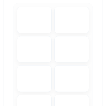
Camere Iveco
Camere Citroen
Camere Peugeot
Camere Fiat
Camere Renault
Camere Dacia
Camere Toyota
Camere Kia
Camere Hyundai
Camere Nissan