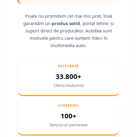
Smart
Poate nu promitem cel mai mic preț, însă
Fiat
garantăm un
produs solid
, portal tehnic și
suport direct de producător. Acestea sunt
Jeep
motivele pentru care suntem lideri în
multimedia auto.
Volvo
Iveco
RELEVANȚĂ
Porsche
33.800+
Clienți mulțumiți
Ssangyong
Daihatsu
ACOPERIRE
100+
Navigații universale
Navigații universale 2DIN
Service-uri partenere