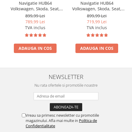
Navigatie HUB64
Navigatie HUB64
Volkswagen, Skoda, Seat,
Volkswagen, Skoda, Seat,
2GB RAM, Android, GPS, Wi-
2GB RAM, Android, GPS, Wi-
899,99 Lei
899,99 Lei
FI, Carplay, Android Auto,
FI, Carplay, Android Auto,
789,99 Lei
719,99 Lei
USB, Bluetooth, Radio,
USB, Bluetooth, Radio,
TVA inclus
TVA inclus
Waze, Touchscreen, 9 inch
Waze, Touchscreen, 7 inch
ADAUGA IN COS
ADAUGA IN COS
NEWSLETTER
Nu rata ofertele si promotiile noastre
Vreau sa primesc newsletter cu promotiile
magazinului. Afla mai multe in
Politica de
Confidentialitate