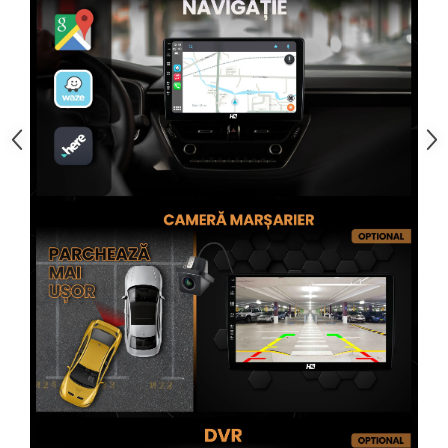
Rame adaptoare Alfa Romeo
Rame adaptoare Nissan
Rame adaptoare Fiat
Rame adaptoare Hyundai
Rame adaptoare Chevrolet
Rame adaptoare Mitsubishi
Rame adaptoare Jeep
Rame adaptoare Chrysler
Rame adaptoare Dodge
Rame adaptoare Isuzu