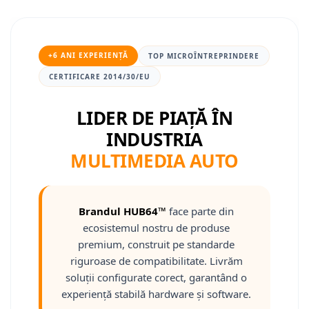
Nissan
+6 ANI EXPERIENȚĂ
TOP MICROÎNTREPRINDERE
Mitsubishi
CERTIFICARE 2014/30/EU
Land Rover
LIDER DE PIAȚĂ ÎN
Mazda
INDUSTRIA
MULTIMEDIA AUTO
Honda
Citroen
Brandul HUB64™
face parte din
Isuzu
ecosistemul nostru de produse
premium, construit pe standarde
Chrysler
riguroase de compatibilitate. Livrăm
soluții configurate corect, garantând o
Subaru
experiență stabilă hardware și software.