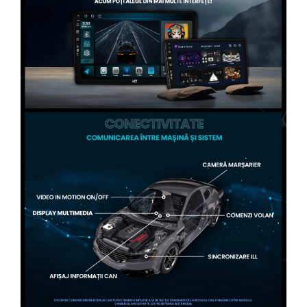
Conectică Volvo
Conectică Smart
Conectică Chrysler
Conectică Land Rover
Conectică Ssangyong
Conectică Hummer