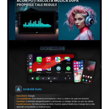
Conectică Opel
Conectică Skoda
Conectică Honda
Conectică BMW
Conectică BMW
Conectică Mercedes Benz
Conectică Chevrolet
Conectică Suzuki
Conectică Renault