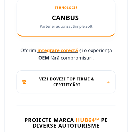
Camere marșarier auto
TEHNOLOGIE
Camere marșarier auto
CANBUS
Camere marșarier universale
Partener autorizat Simple Soft
Camere Skoda
Oferim
integrare corectă
și o experiență
Camere Volkswagen
OEM
fără compromisuri.
Camere Mercedes Benz
Camere Audi
VEZI DOVEZI TOP FIRME &
+
🏆
CERTIFICĂRI
Camere BMW
Camere Ford
PROIECTE MARCA
HUB64™
PE
Camere Opel
DIVERSE AUTOTURISME