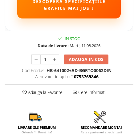
DESCOPERĂ SPECIFICAȚIILE
GRAFICE MAI JOS ↓
Camere Seat
Camere Subaru
Camere Suzuki
IN STOC
Data de livrare:
Marti, 11.08.2026
Camere Volvo
ADAUGA IN COS
Camere MAN
Cod Produs:
HB-641002+AD-BGRTO0062DIN
Ai nevoie de ajutor?
0753769846
Camere înregistrare trafic
Adauga la Favorite
Cere informatii
Accesorii multimedia
Rame adaptoare auto
Rame adaptoare auto
LIVRARE GLS PREMIUM
RECOMANDARE MONTAJ
Rame adaptoare Volkswagen
Oriunde în România!
Rețea parteneri specializați