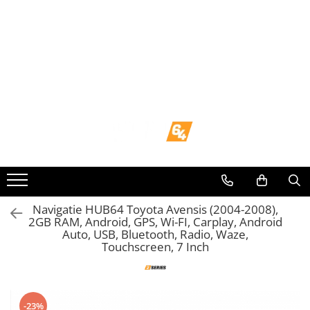
Toate Produsele
Navigații dedicate
Navigatii Dedicate
BMW
Volkswagen
Audi
Navigatie HUB64 Toyota Avensis (2004-2008),
2GB RAM, Android, GPS, Wi-FI, Carplay, Android
Auto, USB, Bluetooth, Radio, Waze,
Mercedes Benz
Touchscreen, 7 Inch
Ford
Skoda
-23%