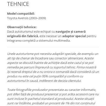
TEHNICE
Model compatibil:
Toyota Avensis (2003–2009)
Observații tehnice:
Dacă autoturismul este echipat cu
navigație și cameră
originală din fabrică
, este necesar un
adaptor special
pentru
integrarea completă a sistemului multimedia.
Unele autoturisme pot necesita adaptări speciale, de exemplu un
alt tip de chenar de încadrare sau conector alimentare. Aceste
aspecte se discută înainte de achiziție dacă este cazul și se pot
remedia pe parcurs împreună cu suportul tehnic. Firma noastră
își rezervă dreptul de a nu onora o comandă dacă consideră că un
produs nu este cel puțin 95% compatibil și conform cu
autoturismul în cauză, indiferent de decizia clientului.
Toate fotografiile produselor prezentate au caracter informativ,
pot diferi față de produsul prezentat și pot arăta accesorii care nu
sunt incluse în pachetul standard al produsului. Aceste situații
sunt rar întâlnite, probabil un procent de 1% din tot conținutul