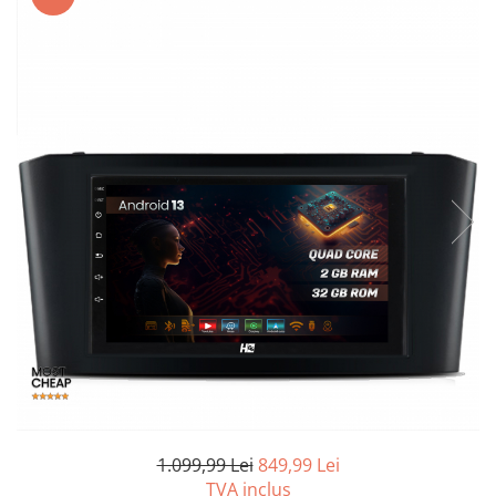
Opel
Dacia
Peugeot
Hyundai
Toyota
Seat
Kia
Chevrolet
Suzuki
1.099,99 Lei
849,99 Lei
TVA inclus
Renault