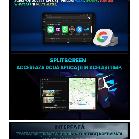
Conectică Citroen
Conectică Peugeot
Conectică Jeep
Conectică Dodge
Conectică Isuzu
Conectică Mazda
Conectică Subaru
Conectică Iveco
Conectică Iveco
Conectică Dacia