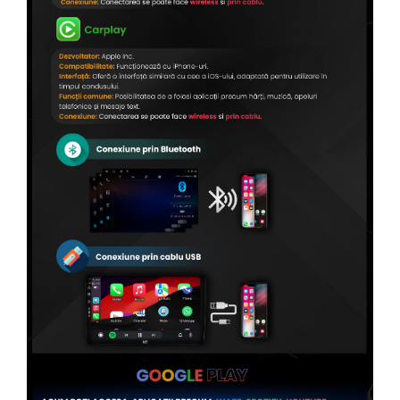
Conectică Kia
Conectică Hyundai
Conectică Mitsubishi
Conectică Seat
Conectică Porsche
Conectică Toyota
Conectică Daihatsu
Conectică Alfa Romeo
Conectică Nissan
Conectică Fiat