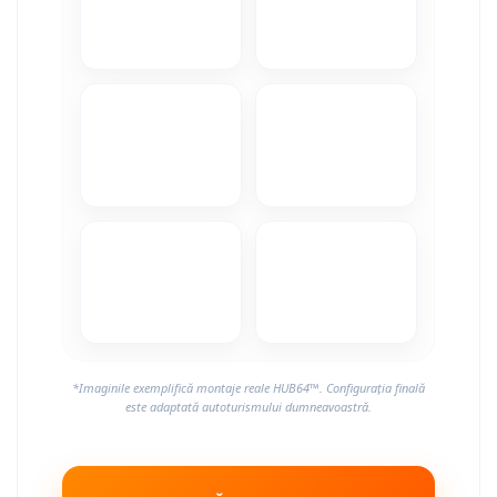
Camere Alfa Romeo
Camere Honda
Camere Chevrolet
Camere Jaguar
Camere Jeep
Camere Land Rover
Camere Lexus
Camere Mazda
*Imaginile exemplifică montaje reale HUB64™. Configurația finală
este adaptată autoturismului dumneavoastră.
Camere Mitsubishi
Camere Porsche